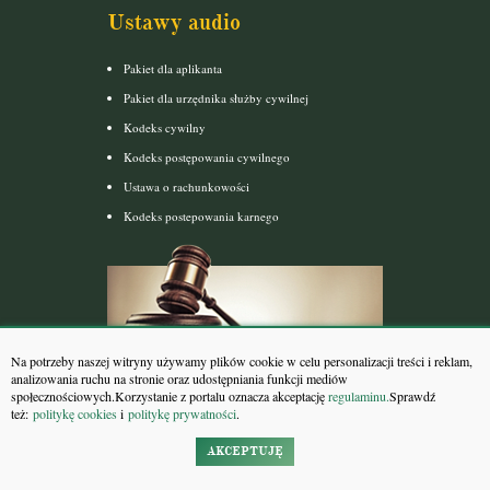
Ustawy audio
Pakiet dla aplikanta
Pakiet dla urzędnika służby cywilnej
Kodeks cywilny
Kodeks postępowania cywilnego
Ustawa o rachunkowości
Kodeks postepowania karnego
Na potrzeby naszej witryny używamy plików cookie w celu personalizacji treści i reklam,
analizowania ruchu na stronie oraz udostępniania funkcji mediów
Akty prawne
społecznościowych.Korzystanie z portalu oznacza akceptację
regulaminu.
Sprawdź
też:
politykę cookies
i
politykę prywatności
.
Kodeks karny
AKCEPTUJĘ
Kodeks cywilny