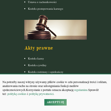
Ustawa o rachunkowości
Kodeks postepowania karnego
Akty prawne
Kodeks karny
Kodeks cywilny
Kodeks rodzinny i opiekuńczy
Kodeks spółek handlowych
Na potrzeby naszej witryny używamy plików cookie w celu personalizacji treści i reklam,
Kodeks postępowania cywilnego
analizowania ruchu na stronie oraz udostępniania funkcji mediów
społecznościowych.Korzystanie z portalu oznacza akceptację
regulaminu.
Sprawdź
Konstytucja
też:
politykę cookies
i
politykę prywatności
.
AKCEPTUJĘ