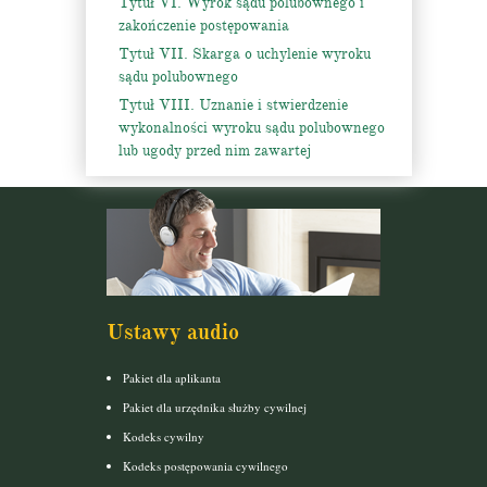
Tytuł VI. Wyrok sądu polubownego i
zakończenie postępowania
Tytuł VII. Skarga o uchylenie wyroku
sądu polubownego
Tytuł VIII. Uznanie i stwierdzenie
wykonalności wyroku sądu polubownego
lub ugody przed nim zawartej
Ustawy audio
Pakiet dla aplikanta
Pakiet dla urzędnika służby cywilnej
Kodeks cywilny
Kodeks postępowania cywilnego