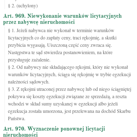
§ 2. (uchylony)
Art. 969. Niewykonanie warunków licytacyjnych
przez nabywcę nieruchomości
§ 1. Jeżeli nabywca nie wykonał w terminie warunków
licytacyjnych co do zapłaty ceny, traci rękojmię, a skutki
przybicia wygasają. Uiszczoną część ceny zwraca się.
Następstwa te sąd stwierdza postanowieniem, na które
przysługuje zażalenie.
§ 2. Od nabywcy nie składającego rękojmi, który nie wykonał
warunków licytacyjnych, ściąga się rękojmię w trybie egzekucji
należności sądowych.
§ 3. Z rękojmi utraconej przez nabywcę lub od niego ściągniętej
pokrywa się koszty egzekucji związane ze sprzedażą, a reszta
wchodzi w skład sumy uzyskanej w egzekucji albo jeżeli
egzekucja została umorzona, jest przelewana na dochód Skarbu
Państwa.
Art. 970. Wyznaczenie ponownej licytacji
nieruchomości