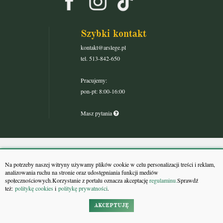
Szybki kontakt
kontakt@arslege.pl
tel. 513-842-650
Pracujemy:
pon-pt: 8:00-16:00
Masz pytania
Pomoc
Reklama
Na potrzeby naszej witryny używamy plików cookie w celu personalizacji treści i reklam,
analizowania ruchu na stronie oraz udostępniania funkcji mediów
Kontakt
Regulamin
społecznościowych.Korzystanie z portalu oznacza akceptację
regulaminu.
Sprawdź
też:
politykę cookies
i
politykę prywatności
.
Praca
AKCEPTUJĘ
Grupa Arslege:
Grupa Bonnier: