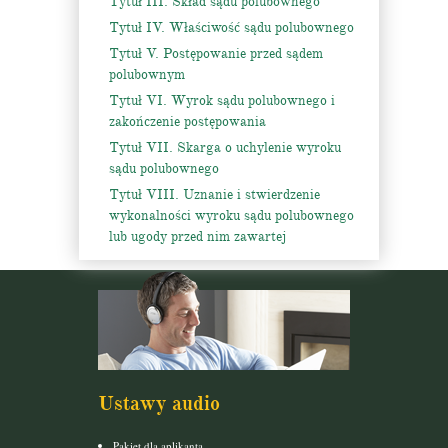
Tytuł III. Skład sądu polubownego
Tytuł IV. Właściwość sądu polubownego
Tytuł V. Postępowanie przed sądem
polubownym
Tytuł VI. Wyrok sądu polubownego i
zakończenie postępowania
Tytuł VII. Skarga o uchylenie wyroku
sądu polubownego
Tytuł VIII. Uznanie i stwierdzenie
wykonalności wyroku sądu polubownego
lub ugody przed nim zawartej
Ustawy audio
Pakiet dla aplikanta