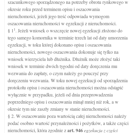
szacunkowego sporządzonego na potrzeby obrotu rynkowego w
okresie roku przed terminem opisu i oszacowania
nieruchomości, jeżeli jego treść odpowiada wymogom
oszacowania nieruchomości w egzekucji z nieruchomości.
1
§ 1
. Jeżeli wniosek o wszczęcie nowej egzekucji złożono do
tego samego komornika w terminie trzech lat od daty umorzenia
egzekucji, w toku której dokonano opisu i oszacowania
nieruchomości, nowego oszacowania dokonuje się tylko na
wniosek wierzyciela lub dłużnika. Dłużnik może złożyć taki
wniosek w terminie dwóch tygodni od daty doręczenia mu
wezwania do zapłaty, o czym należy go pouczyć przy
doręczeniu wezwania. W toku nowej egzekucji od sporządzenia
protokołu opisu i oszacowania nieruchomości można odstąpić
wyłącznie w przypadku, jeżeli od dnia przeprowadzenia
poprzedniego opisu i oszacowania minął mniej niż rok, a w
okresie tym nie zaszły zmiany w stanie nieruchomości.
§ 2. W oszacowaniu poza wartością całej nieruchomości należy
podać osobno wartość przynależności i pożytków, a także części
art.
946
nieruchomości, która zgodnie z
egzekucja z części