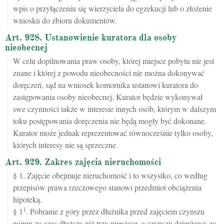
wpis o przyłączeniu się wierzyciela do egzekucji lub o złożenie
wniosku do zbioru dokumentów.
Art. 928. Ustanowienie kuratora dla osoby
nieobecnej
W celu dopilnowania praw osoby, której miejsce pobytu nie jest
znane i której z powodu nieobecności nie można dokonywać
doręczeń, sąd na wniosek komornika ustanowi kuratora do
zastępowania osoby nieobecnej. Kurator będzie wykonywał
swe czynności także w interesie innych osób, którym w dalszym
toku postępowania doręczenia nie będą mogły być dokonane.
Kurator może jednak reprezentować równocześnie tylko osoby,
których interesy nie są sprzeczne.
Art. 929. Zakres zajęcia nieruchomości
§ 1. Zajęcie obejmuje nieruchomość i to wszystko, co według
przepisów prawa rzeczowego stanowi przedmiot obciążenia
hipoteką.
1
§ 1
. Pobranie z góry przez dłużnika przed zajęciem czynszu
najmu za czas dłuższy niż trzy miesiące, a czynszu dzierżawy za