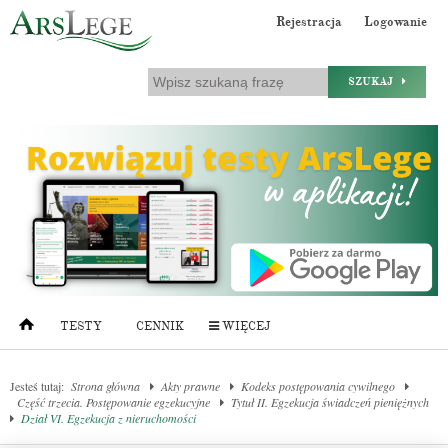
Rejestracja
Logowanie
SZUKAJ
TESTY
CENNIK
WIĘCEJ
Jesteś tutaj:
Strona główna
Akty prawne
Kodeks postępowania cywilnego
Część trzecia. Postępowanie egzekucyjne
Tytuł II. Egzekucja świadczeń pieniężnych
Dział VI. Egzekucja z nieruchomości