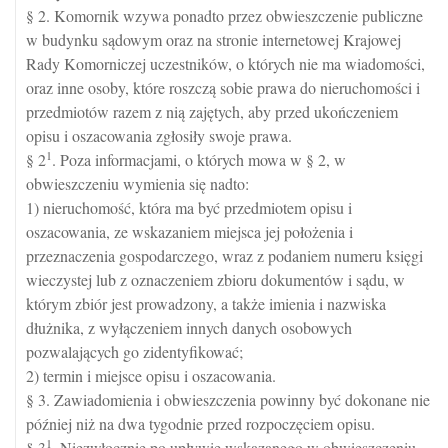
§ 2. Komornik wzywa ponadto przez obwieszczenie publiczne
w budynku sądowym oraz na stronie internetowej Krajowej
Rady Komorniczej uczestników, o których nie ma wiadomości,
oraz inne osoby, które roszczą sobie prawa do nieruchomości i
przedmiotów razem z nią zajętych, aby przed ukończeniem
opisu i oszacowania zgłosiły swoje prawa.
1
§ 2
. Poza informacjami, o których mowa w § 2, w
obwieszczeniu wymienia się nadto:
1) nieruchomość, która ma być przedmiotem opisu i
oszacowania, ze wskazaniem miejsca jej położenia i
przeznaczenia gospodarczego, wraz z podaniem numeru księgi
wieczystej lub z oznaczeniem zbioru dokumentów i sądu, w
którym zbiór jest prowadzony, a także imienia i nazwiska
dłużnika, z wyłączeniem innych danych osobowych
pozwalających go zidentyfikować;
2) termin i miejsce opisu i oszacowania.
§ 3. Zawiadomienia i obwieszczenia powinny być dokonane nie
później niż na dwa tygodnie przed rozpoczęciem opisu.
1
§ 3
. Niezwłocznie po upływie wskazanego w obwieszczeniu