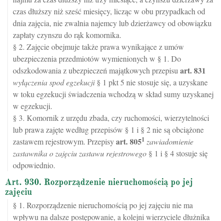
czas dłuższy niż sześć miesięcy, licząc w obu przypadkach od
dnia zajęcia, nie zwalnia najemcy lub dzierżawcy od obowiązku
zapłaty czynszu do rąk komornika.
§ 2. Zajęcie obejmuje także prawa wynikające z umów
ubezpieczenia przedmiotów wymienionych w § 1. Do
art.
831
odszkodowania z ubezpieczeń majątkowych przepisu
wyłączenia spod egzekucji
§ 1 pkt 5 nie stosuje się, a uzyskane
w toku egzekucji świadczenia wchodzą w skład sumy uzyskanej
w egzekucji.
§ 3. Komornik z urzędu zbada, czy ruchomości, wierzytelności
lub prawa zajęte według przepisów § 1 i § 2 nie są obciążone
1
art.
805
zastawem rejestrowym. Przepisy
zawiadomienie
zastawnika o zajęciu zastawu rejestrowego
§ 1 i § 4 stosuje się
odpowiednio.
Art. 930. Rozporządzenie nieruchomością po jej
zajęciu
§ 1. Rozporządzenie nieruchomością po jej zajęciu nie ma
wpływu na dalsze postępowanie, a kolejni wierzyciele dłużnika