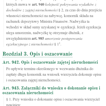
art.
940
których mowa w
kolejność pokrywania wydatków z
dochodów z zajętej nieruchomości
§ 2, za czas do dnia przejścia
własności nieruchomości na nabywcę, komornik składa na
rachunek depozytowy Ministra Finansów. Nadwyżka ta
wchodzi w skład sumy uzyskanej w egzekucji. Jeżeli egzekucja
ulega umorzeniu, nadwyżkę tę otrzymuje dłużnik, z
art.
985
uwzględnieniem
umorzenie postępowania
1
egzekucyjnego z nieruchomości
§ 1
.
Rozdział 3. Opis i oszacowanie
Art. 942. Opis i oszacowanie zajętej nieruchomości
Po upływie terminu określonego w wezwaniu dłużnika do
zapłaty długu komornik na wniosek wierzyciela dokonuje opisu
i oszacowania zajętej nieruchomości.
Art. 943. Załączniki do wniosku o dokonanie opisu i
oszacowania nieruchomości
§ 1. Przy wniosku o dokonanie opisu i oszacowania wierzyciel
powinien: