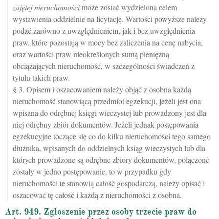
zajętej nieruchomości
może zostać wydzielona celem
wystawienia oddzielnie na licytację. Wartości powyższe należy
podać zarówno z uwzględnieniem, jak i bez uwzględnienia
praw, które pozostają w mocy bez zaliczenia na cenę nabycia,
oraz wartości praw nieokreślonych sumą pieniężną
obciążających nieruchomość, w szczególności świadczeń z
tytułu takich praw.
§ 3. Opisem i oszacowaniem należy objąć z osobna każdą
nieruchomość stanowiącą przedmiot egzekucji, jeżeli jest ona
wpisana do odrębnej księgi wieczystej lub prowadzony jest dla
niej odrębny zbiór dokumentów. Jeżeli jednak postępowania
egzekucyjne toczące się co do kilku nieruchomości tego samego
dłużnika, wpisanych do oddzielnych ksiąg wieczystych lub dla
których prowadzone są odrębne zbiory dokumentów, połączone
zostały w jedno postępowanie, to w przypadku gdy
nieruchomości te stanowią całość gospodarczą, należy opisać i
oszacować tę całość i każdą z nieruchomości z osobna.
Art. 949. Zgłoszenie przez osoby trzecie praw do