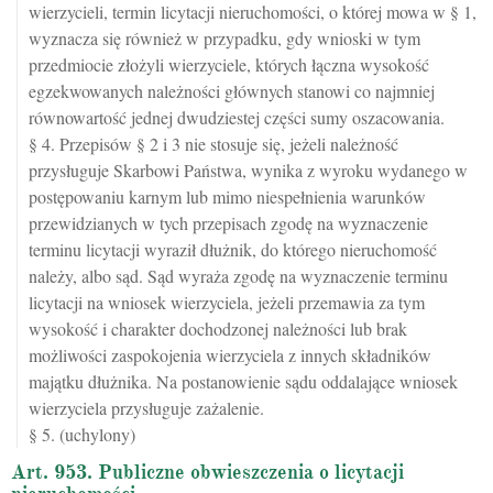
wierzycieli, termin licytacji nieruchomości, o której mowa w § 1,
wyznacza się również w przypadku, gdy wnioski w tym
przedmiocie złożyli wierzyciele, których łączna wysokość
egzekwowanych należności głównych stanowi co najmniej
równowartość jednej dwudziestej części sumy oszacowania.
§ 4. Przepisów § 2 i 3 nie stosuje się, jeżeli należność
przysługuje Skarbowi Państwa, wynika z wyroku wydanego w
postępowaniu karnym lub mimo niespełnienia warunków
przewidzianych w tych przepisach zgodę na wyznaczenie
terminu licytacji wyraził dłużnik, do którego nieruchomość
należy, albo sąd. Sąd wyraża zgodę na wyznaczenie terminu
licytacji na wniosek wierzyciela, jeżeli przemawia za tym
wysokość i charakter dochodzonej należności lub brak
możliwości zaspokojenia wierzyciela z innych składników
majątku dłużnika. Na postanowienie sądu oddalające wniosek
wierzyciela przysługuje zażalenie.
§ 5. (uchylony)
Art. 953. Publiczne obwieszczenia o licytacji