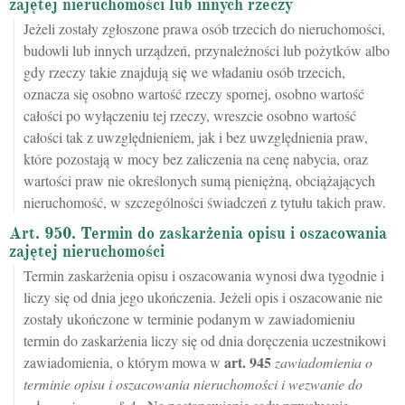
zajętej nieruchomości lub innych rzeczy
Jeżeli zostały zgłoszone prawa osób trzecich do nieruchomości,
budowli lub innych urządzeń, przynależności lub pożytków albo
gdy rzeczy takie znajdują się we władaniu osób trzecich,
oznacza się osobno wartość rzeczy spornej, osobno wartość
całości po wyłączeniu tej rzeczy, wreszcie osobno wartość
całości tak z uwzględnieniem, jak i bez uwzględnienia praw,
które pozostają w mocy bez zaliczenia na cenę nabycia, oraz
wartości praw nie określonych sumą pieniężną, obciążających
nieruchomość, w szczególności świadczeń z tytułu takich praw.
Art. 950. Termin do zaskarżenia opisu i oszacowania
zajętej nieruchomości
Termin zaskarżenia opisu i oszacowania wynosi dwa tygodnie i
liczy się od dnia jego ukończenia. Jeżeli opis i oszacowanie nie
zostały ukończone w terminie podanym w zawiadomieniu
termin do zaskarżenia liczy się od dnia doręczenia uczestnikowi
art.
945
zawiadomienia, o którym mowa w
zawiadomienia o
terminie opisu i oszacowania nieruchomości i wezwanie do