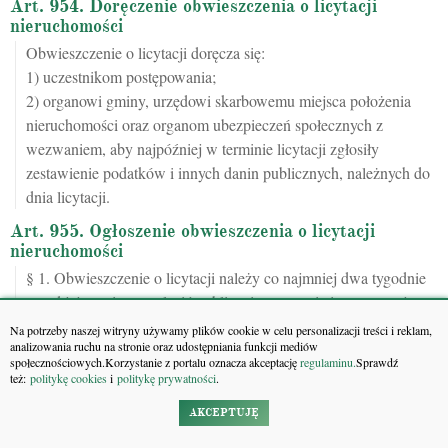
Art. 954. Doręczenie obwieszczenia o licytacji
nieruchomości
Obwieszczenie o licytacji doręcza się:
1) uczestnikom postępowania;
2) organowi gminy, urzędowi skarbowemu miejsca położenia
nieruchomości oraz organom ubezpieczeń społecznych z
wezwaniem, aby najpóźniej w terminie licytacji zgłosiły
zestawienie podatków i innych danin publicznych, należnych do
dnia licytacji.
Art. 955. Ogłoszenie obwieszczenia o licytacji
nieruchomości
§ 1. Obwieszczenie o licytacji należy co najmniej dwa tygodnie
przed jej terminem ogłosić publicznie na stronie internetowej
oraz tablicy ogłoszeń sądu sprawującego nadzór nad egzekucją
Na potrzeby naszej witryny używamy plików cookie w celu personalizacji treści i reklam,
analizowania ruchu na stronie oraz udostępniania funkcji mediów
z nieruchomości, w lokalu organu gminy właściwego ze
społecznościowych.Korzystanie z portalu oznacza akceptację
regulaminu.
Sprawdź
względu na miejsce położenia nieruchomości oraz na stronie
też:
politykę cookies
i
politykę prywatności
.
internetowej Krajowej Rady Komorniczej.
AKCEPTUJĘ
1
§ 1
. Podmiot obowiązany do udostępnienia obwieszczenia
usuwa je niezwłocznie po upływie wskazanego w