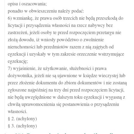
opisu i oszacowania;
ponadto w obwieszczeniu należy podać:
6) wzmiankę, że prawa osób trzecich nie będą przeszkodą do
licytacji i przysądzenia własności na rzecz nabywcy bez
zastrzeżeń, jeżeli osoby te przed rozpoczęciem przetargu nie
złożą dowodu, iż wniosły powództwo o zwolnienie
nieruchomości lub przedmiotów razem z nią zajętych od
egzekucji i uzyskały w tym zakresie orzeczenie wstrzymujące
egzekucję;
7) wyjaśnienie, że użytkowanie, służebności i prawa
dożywotnika, jeżeli nie są ujawnione w księdze wieczystej lub
przez złożenie dokumentu do zbioru dokumentów i nie zostaną
zgłoszone najpóźniej na trzy dni przed rozpoczęciem licytacji,
nie będą uwzględnione w dalszym toku egzekucji i wygasną z
chwilą uprawomocnienia się postanowienia o przysądzeniu
własności.
§ 2. (uchylony)
§ 3. (uchylony)