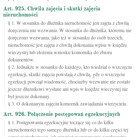
Art. 925. Chwila zajęcia i skutki zajęcia
nieruchomości
§ 1. W stosunku do dłużnika nieruchomość jest zajęta z chwilą
doręczenia mu wezwania. W stosunku do dłużnika, któremu nie
doręczono wezwania, jako też w stosunku do osób trzecich,
nieruchomość jest zajęta z chwilą dokonania wpisu w księdze
wieczystej lub złożenia wniosku komornika do zbioru
dokumentów.
§ 2. Jednakże w stosunku do każdego, kto wiedział o wszczęciu
egzekucji, skutki zajęcia powstają z chwilą, gdy o wszczęciu
egzekucji powziął wiadomość, chociażby wezwanie nie zostało
jeszcze dłużnikowi wysłane ani wpis w księdze wieczystej nie
był jeszcze dokonany.
§ 3. O dokonanym zajęciu komornik zawiadamia wierzyciela.
Art. 926. Połączenie postępowań egzekucyjnych
§ 1. Postępowania egzekucyjne toczące się co do kilku
nieruchomości tego samego dłużnika lub co do kilku części tej
samej nieruchomości, jak również postępowania egzekucyjne