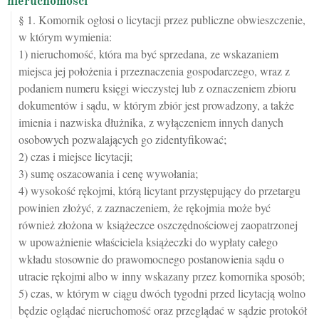
nieruchomości
§ 1. Komornik ogłosi o licytacji przez publiczne obwieszczenie,
w którym wymienia:
1) nieruchomość, która ma być sprzedana, ze wskazaniem
miejsca jej położenia i przeznaczenia gospodarczego, wraz z
podaniem numeru księgi wieczystej lub z oznaczeniem zbioru
dokumentów i sądu, w którym zbiór jest prowadzony, a także
imienia i nazwiska dłużnika, z wyłączeniem innych danych
osobowych pozwalających go zidentyfikować;
2) czas i miejsce licytacji;
3) sumę oszacowania i cenę wywołania;
4) wysokość rękojmi, którą licytant przystępujący do przetargu
powinien złożyć, z zaznaczeniem, że rękojmia może być
również złożona w książeczce oszczędnościowej zaopatrzonej
w upoważnienie właściciela książeczki do wypłaty całego
wkładu stosownie do prawomocnego postanowienia sądu o
utracie rękojmi albo w inny wskazany przez komornika sposób;
5) czas, w którym w ciągu dwóch tygodni przed licytacją wolno
będzie oglądać nieruchomość oraz przeglądać w sądzie protokół