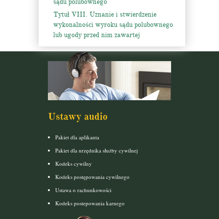
sądu polubownego
Tytuł VIII. Uznanie i stwierdzenie
wykonalności wyroku sądu polubownego
lub ugody przed nim zawartej
Ustawy audio
Pakiet dla aplikanta
Pakiet dla urzędnika służby cywilnej
Kodeks cywilny
Kodeks postępowania cywilnego
Ustawa o rachunkowości
Kodeks postepowania karnego