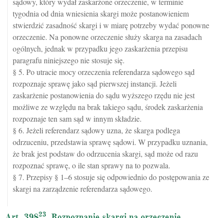
sądowy, który wydał zaskarżone orzeczenie, w terminie
tygodnia od dnia wniesienia skargi może postanowieniem
stwierdzić zasadność skargi i w miarę potrzeby wydać ponowne
orzeczenie. Na ponowne orzeczenie służy skarga na zasadach
ogólnych, jednak w przypadku jego zaskarżenia przepisu
paragrafu niniejszego nie stosuje się.
§ 5. Po utracie mocy orzeczenia referendarza sądowego sąd
rozpoznaje sprawę jako sąd pierwszej instancji. Jeżeli
zaskarżenie postanowienia do sądu wyższego rzędu nie jest
możliwe ze względu na brak takiego sądu, środek zaskarżenia
rozpoznaje ten sam sąd w innym składzie.
§ 6. Jeżeli referendarz sądowy uzna, że skarga podlega
odrzuceniu, przedstawia sprawę sądowi. W przypadku uznania,
że brak jest podstaw do odrzucenia skargi, sąd może od razu
rozpoznać sprawę, o ile stan sprawy na to pozwala.
§ 7. Przepisy § 1–6 stosuje się odpowiednio do postępowania ze
skargi na zarządzenie referendarza sądowego.
23
Art. 398
. Rozpoznanie skargi na orzeczenie