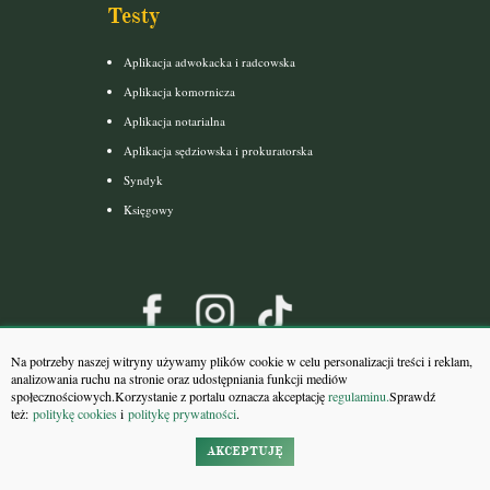
Testy
Aplikacja adwokacka i radcowska
Aplikacja komornicza
Aplikacja notarialna
Aplikacja sędziowska i prokuratorska
Syndyk
Księgowy
Na potrzeby naszej witryny używamy plików cookie w celu personalizacji treści i reklam,
analizowania ruchu na stronie oraz udostępniania funkcji mediów
Szybki kontakt
społecznościowych.Korzystanie z portalu oznacza akceptację
regulaminu.
Sprawdź
też:
politykę cookies
i
politykę prywatności
kontakt@arslege.pl
.
tel. 513-842-650
AKCEPTUJĘ
Pracujemy: