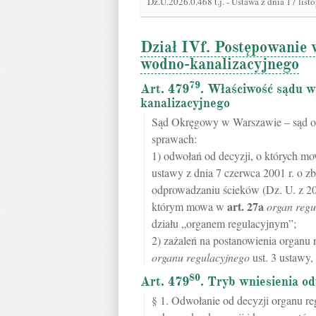
Dz.U.2026.0.468 t.j.
-
Ustawa z dnia 17 list
Dział IVf. Postępowanie 
wodno-kanalizacyjnego
79
Art. 479
. Właściwość sądu w
kanalizacyjnego
Sąd Okręgowy w Warszawie – sąd oc
sprawach:
1) odwołań od decyzji, o których 
ustawy z dnia 7 czerwca 2001 r. o 
odprowadzaniu ścieków (Dz. U. z 201
art.
27a
którym mowa w
organ regu
działu „organem regulacyjnym”;
2) zażaleń na postanowienia organu
organu regulacyjnego
ust. 3 ustawy,
80
Art. 479
. Tryb wniesienia o
§ 1. Odwołanie od decyzji organu re