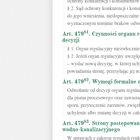
ochrony konkurencji i konsumentów w
§ 2. Sąd ochrony konkurencji i kon
do jego wniesienia, niedopuszczalne
wyznaczonym terminie braków odwo
81
Art. 479
. Czynności organu 
decyzji
§ 1. Organ regulacyjny niezwłocznie
§ 2. Jeżeli organ regulacyjny uwzgl
– wydać nową decyzję, w której uch
powiadamia stronę, przesyłając jej n
82
Art. 479
. Wymogi formalne o
Odwołanie od decyzji organu regul
dla pisma procesowego oraz zawierać
sporu, przytoczenie zarzutów, zwięz
uchylenie albo zmianę decyzji w cało
83
Art. 479
. Strony postępowan
wodno-kanalizacyjnego
W sprawach z zakresu regulacji ryn