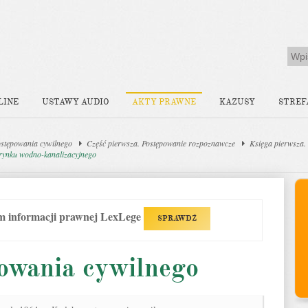
LINE
USTAWY AUDIO
AKTY PRAWNE
KAZUSY
STREF
stępowania cywilnego
Część pierwsza. Postępowanie rozpoznawcze
Księga pierwsza.
 rynku wodno-kanalizacyjnego
em informacji prawnej LexLege
SPRAWDŹ
owania cywilnego