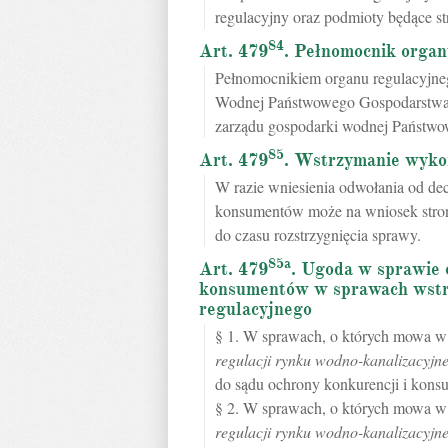
regulacyjny oraz podmioty będące s
84
Art. 479
. Pełnomocnik organ
Pełnomocnikiem organu regulacyjn
Wodnej Państwowego Gospodarstwa 
zarządu gospodarki wodnej Państw
85
Art. 479
. Wstrzymanie wykon
W razie wniesienia odwołania od dec
konsumentów może na wniosek stron
do czasu rozstrzygnięcia sprawy.
85a
Art. 479
. Ugoda w sprawie 
konsumentów w sprawach wstr
regulacyjnego
§ 1. W sprawach, o których mowa 
regulacji rynku wodno-kanalizacyjn
do sądu ochrony konkurencji i kon
§ 2. W sprawach, o których mowa 
regulacji rynku wodno-kanalizacyjn