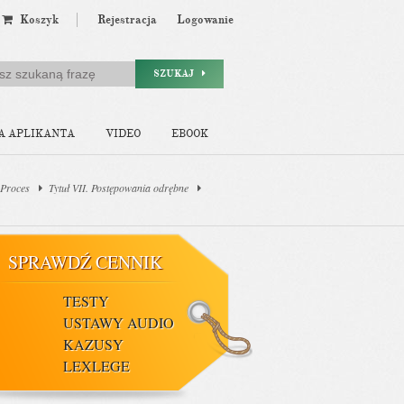
Koszyk
Rejestracja
Logowanie
SZUKAJ
A APLIKANTA
VIDEO
EBOOK
 Proces
Tytuł VII. Postępowania odrębne
SPRAWDŹ CENNIK
TESTY
USTAWY AUDIO
KAZUSY
LEXLEGE