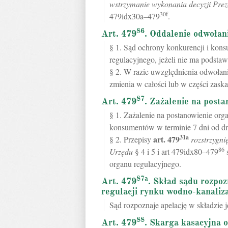
wstrzymanie wykonania decyzji Pre
30f
479idx30a–479
.
86
Art. 479
. Oddalenie odwołan
§ 1. Sąd ochrony konkurencji i kon
regulacyjnego, jeżeli nie ma podsta
§ 2. W razie uwzględnienia odwołan
zmienia w całości lub w części zaska
87
Art. 479
. Zażalenie na post
§ 1. Zażalenie na postanowienie org
konsumentów w terminie 7 dni od dn
31a
art.
479
§ 2. Przepisy
rozstrzygni
86
Urzędu
§ 4 i 5 i art 479idx80–479
s
organu regulacyjnego.
87a
Art. 479
. Skład sądu rozpo
regulacji rynku wodno-kanaliz
Sąd rozpoznaje apelację w składzie 
88
Art. 479
. Skarga kasacyjna o