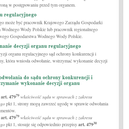
troną w postępowaniu przed tym organem.
u regulacyjnego
ego może być pracownik Krajowego Zarządu Gospodarki
Wodnego Wody Polskie lub pracownik regionalnego
owego Gospodarstwa Wodnego Wody Polskie.
anie decyzji organu regulacyjnego
yzji organu regulacyjnego sąd ochrony konkurencji i
y, która wniosła odwołanie, wstrzymać wykonanie decyzji
odwołania do sądu ochrony konkurencji i
zymanie wykonanie decyzji organu
79
art.
479
w
właściwość sądu w sprawach z zakresu
ego
pkt 1, strony mogą zawrzeć ugodę w sprawie odwołania
sumentów.
79
art.
479
w
właściwość sądu w sprawach z zakresu
30
art.
479
ego
pkt 1, stosuje się odpowiednio przepisy