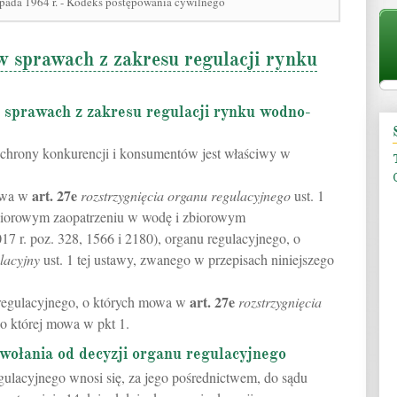
opada 1964 r. - Kodeks postępowania cywilnego
w sprawach z zakresu regulacji rynku
 sprawach z zakresu regulacji rynku wodno-
hrony konkurencji i konsumentów jest właściwy w
art.
27e
mowa w
rozstrzygnięcia organu regulacyjnego
ust. 1
zbiorowym zaopatrzeniu w wodę i zbiorowym
7 r. poz. 328, 1566 i 2180), organu regulacyjnego, o
lacyjny
ust. 1 tej ustawy, zwanego w przepisach niniejszego
art.
27e
 regulacyjnego, o których mowa w
rozstrzygnięcia
 o której mowa w pkt 1.
dwołania od decyzji organu regulacyjnego
gulacyjnego wnosi się, za jego pośrednictwem, do sądu