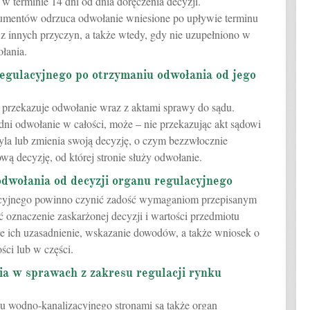
 terminie 14 dni od dnia doręczenia decyzji.
sumentów odrzuca odwołanie wniesione po upływie terminu
 z innych przyczyn, a także wtedy, gdy nie uzupełniono w
łania.
regulacyjnego po otrzymaniu odwołania od jego
 przekazuje odwołanie wraz z aktami sprawy do sądu.
ędni odwołanie w całości, może – nie przekazując akt sądowi
yla lub zmienia swoją decyzję, o czym bezzwłocznie
ową decyzję, od której stronie służy odwołanie.
dwołania od decyzji organu regulacyjnego
acyjnego powinno czynić zadość wymaganiom przepisanym
 oznaczenie zaskarżonej decyzji i wartości przedmiotu
łe ich uzasadnienie, wskazanie dowodów, a także wniosek o
ści lub w części.
ia w sprawach z zakresu regulacji rynku
ku wodno-kanalizacyjnego stronami są także organ