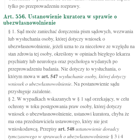
tylko po przeprowadzeniu rozprawy.
Art. 556. Ustanowienie kuratora w sprawie o
ubezwłasnowolnienie
§ 1. Sąd może zaniechać doręczenia pism sądowych, wezwania
lub wysłuchania osoby, której dotyczy wniosek o
ubezwłasnowolnienie, jeżeli uzna to za niecelowe ze względu na
stan zdrowia tej osoby, określony w opiniach biegłego lekarza
psychiatry lub neurologa oraz psychologa wydanych po
przeprowadzeniu badania. Nie dotyczy to wysłuchania, o
art.
547
którym mowa w
wysłuchanie osoby, której dotyczy
wniosek o ubezwłasnowolnienie
. Na postanowienie sądu
przysługuje zażalenie.
§ 2. W wypadkach wskazanych w § 1 sąd orzekający, w celu
ochrony w toku postępowania praw osoby, której dotyczy
wniosek o ubezwłasnowolnienie, ustanowi kuratora, chyba że
ma ona przedstawiciela ustawowego, który nie jest
art.
548
wnioskodawcą. Przepisy
ustanowienie doradcy
tymczasowego w sprawach o ubezwłasnowolnienie
§ 3 i 4