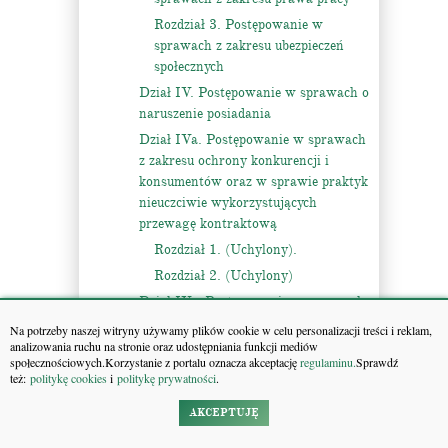
Rozdział 3. Postępowanie w
sprawach z zakresu ubezpieczeń
społecznych
Dział IV. Postępowanie w sprawach o
naruszenie posiadania
Dział IVa. Postępowanie w sprawach
z zakresu ochrony konkurencji i
konsumentów oraz w sprawie praktyk
nieuczciwie wykorzystujących
przewagę kontraktową
Rozdział 1. (Uchylony).
Rozdział 2. (Uchylony)
Dział IVc. Postępowanie w sprawach
z zakresu regulacji energetyki
Na potrzeby naszej witryny używamy plików cookie w celu personalizacji treści i reklam,
analizowania ruchu na stronie oraz udostępniania funkcji mediów
Dział IVd. Postępowanie w sprawach
społecznościowych.Korzystanie z portalu oznacza akceptację
regulaminu.
Sprawdź
z zakresu regulacji komunikacji
też:
politykę cookies
i
politykę prywatności
.
elektronicznej i poczty
AKCEPTUJĘ
Dział IVe. Postępowanie w sprawach
z zakresu regulacji transportu