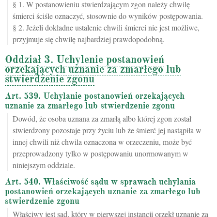
§ 1. W postanowieniu stwierdzającym zgon należy chwilę
śmierci ściśle oznaczyć, stosownie do wyników postępowania.
§ 2. Jeżeli dokładne ustalenie chwili śmierci nie jest możliwe,
przyjmuje się chwilę najbardziej prawdopodobną.
Oddział 3. Uchylenie postanowień
orzekających uznanie za zmarłego lub
stwierdzenie zgonu
Art. 539. Uchylanie postanowień orzekających
uznanie za zmarłego lub stwierdzenie zgonu
Dowód, że osoba uznana za zmarłą albo której zgon został
stwierdzony pozostaje przy życiu lub że śmierć jej nastąpiła w
innej chwili niż chwila oznaczona w orzeczeniu, może być
przeprowadzony tylko w postępowaniu unormowanym w
niniejszym oddziale.
Art. 540. Właściwość sądu w sprawach uchylania
postanowień orzekających uznanie za zmarłego lub
stwierdzenie zgonu
Właściwy jest sąd, który w pierwszej instancji orzekł uznanie za