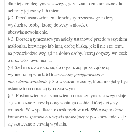
dla niej doradcę tymczasowego, gdy uzna to za konieczne dla
ochrony jej osoby lub mienia.
§ 2. Przed ustanowieniem doradcy tymczasowego należy
wysłuchać osobę, której dotyczy wniosek o
ubezwłasnowolnienie.
§ 3. Doradcą tymczasowym należy ustanowić przede wszystkim
małżonka, krewnego lub inną osobę bliską, jeżeli nie stoi temu
na przeszkodzie wzgląd na dobro osoby, której dotyczy wniosek
o ubezwłasnowolnienie.
§ 4.Sąd może zwrócić się do organizacji pozarządowej
art.
546
wymienionej w
uczestnicy postępowania o
ubezwłasnowolnienie
§ 3 o wskazanie osoby, która mogłaby być
ustanowiona doradcą tymczasowym.
§ 5. Postanowienie o ustanowieniu doradcy tymczasowego staje
się skuteczne z chwilą doręczenia go osobie, której dotyczy
art.
556
wniosek. W wypadkach określonych w
ustanowienie
kuratora w sprawie o ubezwłasnowolnienie
postanowienie staje
się skuteczne z chwilą wydania.