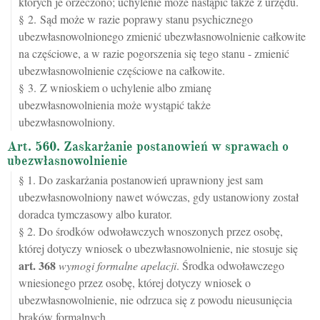
których je orzeczono; uchylenie może nastąpić także z urzędu.
§ 2. Sąd może w razie poprawy stanu psychicznego
ubezwłasnowolnionego zmienić ubezwłasnowolnienie całkowite
na częściowe, a w razie pogorszenia się tego stanu - zmienić
ubezwłasnowolnienie częściowe na całkowite.
§ 3. Z wnioskiem o uchylenie albo zmianę
ubezwłasnowolnienia może wystąpić także
ubezwłasnowolniony.
Art. 560. Zaskarżanie postanowień w sprawach o
ubezwłasnowolnienie
§ 1. Do zaskarżania postanowień uprawniony jest sam
ubezwłasnowolniony nawet wówczas, gdy ustanowiony został
doradca tymczasowy albo kurator.
§ 2. Do środków odwoławczych wnoszonych przez osobę,
której dotyczy wniosek o ubezwłasnowolnienie, nie stosuje się
art.
368
wymogi formalne apelacji
. Środka odwoławczego
wniesionego przez osobę, której dotyczy wniosek o
ubezwłasnowolnienie, nie odrzuca się z powodu nieusunięcia
braków formalnych.