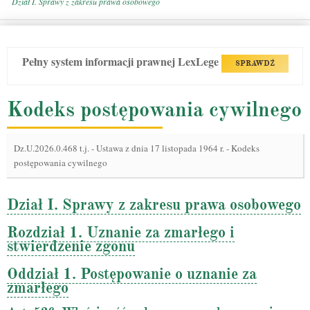
Dział I. Sprawy z zakresu prawa osobowego
Pełny system informacji prawnej LexLege
SPRAWDŹ
Kodeks postępowania cywilnego
Dz.U.2026.0.468 t.j.
-
Ustawa z dnia 17 listopada 1964 r. - Kodeks
postępowania cywilnego
Dział I. Sprawy z zakresu prawa osobowego
Rozdział 1. Uznanie za zmarłego i
stwierdzenie zgonu
Oddział 1. Postępowanie o uznanie za
zmarłego