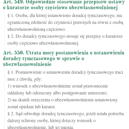
Art. 549. Odpowiednie stosowanie przepisów ustawy
o kuratorze osoby częściowo ubezwłasnowolnionej
§ 1. Osoba, dla której ustanowiono doradcę tymczasowego, ma
ograniczoną zdolność do czynności prawnych na równi z osobą
ubezwłasnowolnioną częściowo.
§ 2. Do doradcy tymczasowego stosuje się przepisy o kuratorze
osoby częściowo ubezwłasnowolnionej.
Art. 550. Utrata mocy postanowienia o ustanowieniu
doradcy tymczasowego w sprawie o
ubezwłasnowolnienie
§ 1. Postanowienie o ustanowieniu doradcy tymczasowego traci
moc z chwilą, gdy:
1) wniosek o ubezwłasnowolnienie został prawomocnie
oddalony lub odrzucony albo postępowanie umorzono;
2) na skutek orzeczenia o ubezwłasnowolnieniu ustanowiony
został opiekun lub kurator.
§ 2. Sąd odwołuje doradcę tymczasowego, jeżeli ustała potrzeba
dalszej ochrony osoby, której dotyczy wniosek o
ubezwłasnowolnienie, lub jej mienia.