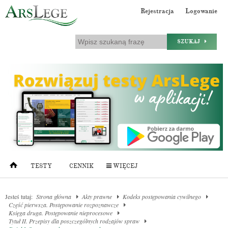
Rejestracja
Logowanie
SZUKAJ
TESTY
CENNIK
WIĘCEJ
Jesteś tutaj:
Strona główna
Akty prawne
Kodeks postępowania cywilnego
Część pierwsza. Postępowanie rozpoznawcze
Księga druga. Postępowanie nieprocesowe
Tytuł II. Przepisy dla poszczególnych rodzajów spraw