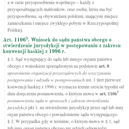
a w razie przysposobienia wspólnego – każdy z
przysposabiających małżonków, oraz osoba, która ma być
przysposobiona, są obywatelami polskimi, mającymi miejsce
zamieszkania i miejsce zwykłego pobytu w Rzeczypospolitej
Polskiej.
5
Art. 1106
. Wniosek do sądu państwa obcego o
stwierdzenie jurysdykcji w postępowaniu z zakresu
konwencji haskiej z 1996 r.
§ 1. Sąd występujący do sądu lub innego organu państwa
art.
8
obcego z wnioskiem sporządzonym na podstawie
uprawnienie organizacji pozarządowych do wszczynania
postępowania i udziału w postępowaniach
ust. 1 tiret pierwsze
konwencji haskiej z 1996 r. wyznacza termin sześciu tygodni od
7
art.
1106
dnia doręczenia postanowienia, o którym mowa w
postanowienia sądu w sprawach z zakresu stwierdzenia
jurysdykcji
pkt 1, na stwierdzenie jurysdykcji przez sąd lub inny
organ państwa obcego i powiadomienie sądu występującego.
§ 2. W przypadku gdy w terminie, o którym mowa w § 1, sąd
lub inny organ państwa obcego nie udzieli odpowiedzi,