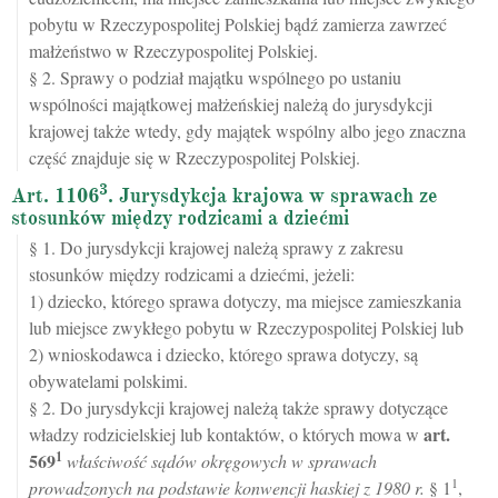
pobytu w Rzeczypospolitej Polskiej bądź zamierza zawrzeć
małżeństwo w Rzeczypospolitej Polskiej.
§ 2. Sprawy o podział majątku wspólnego po ustaniu
wspólności majątkowej małżeńskiej należą do jurysdykcji
krajowej także wtedy, gdy majątek wspólny albo jego znaczna
część znajduje się w Rzeczypospolitej Polskiej.
3
Art. 1106
. Jurysdykcja krajowa w sprawach ze
stosunków między rodzicami a dziećmi
§ 1. Do jurysdykcji krajowej należą sprawy z zakresu
stosunków między rodzicami a dziećmi, jeżeli:
1) dziecko, którego sprawa dotyczy, ma miejsce zamieszkania
lub miejsce zwykłego pobytu w Rzeczypospolitej Polskiej lub
2) wnioskodawca i dziecko, którego sprawa dotyczy, są
obywatelami polskimi.
§ 2. Do jurysdykcji krajowej należą także sprawy dotyczące
art.
władzy rodzicielskiej lub kontaktów, o których mowa w
1
569
właściwość sądów okręgowych w sprawach
1
prowadzonych na podstawie konwencji haskiej z 1980 r.
§ 1
,