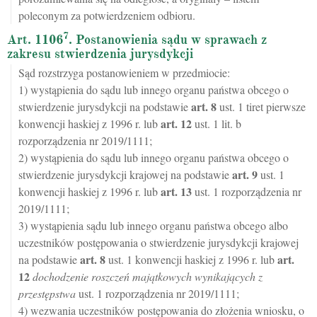
poleconym za potwierdzeniem odbioru.
7
Art. 1106
. Postanowienia sądu w sprawach z
zakresu stwierdzenia jurysdykcji
Sąd rozstrzyga postanowieniem w przedmiocie:
1) wystąpienia do sądu lub innego organu państwa obcego o
art.
8
stwierdzenie jurysdykcji na podstawie
ust. 1 tiret pierwsze
art.
12
konwencji haskiej z 1996 r. lub
ust. 1 lit. b
rozporządzenia nr 2019/1111;
2) wystąpienia do sądu lub innego organu państwa obcego o
art.
9
stwierdzenie jurysdykcji krajowej na podstawie
ust. 1
art.
13
konwencji haskiej z 1996 r. lub
ust. 1 rozporządzenia nr
2019/1111;
3) wystąpienia sądu lub innego organu państwa obcego albo
uczestników postępowania o stwierdzenie jurysdykcji krajowej
art.
8
art.
na podstawie
ust. 1 konwencji haskiej z 1996 r. lub
12
dochodzenie roszczeń majątkowych wynikających z
przestępstwa
ust. 1 rozporządzenia nr 2019/1111;
4) wezwania uczestników postępowania do złożenia wniosku, o