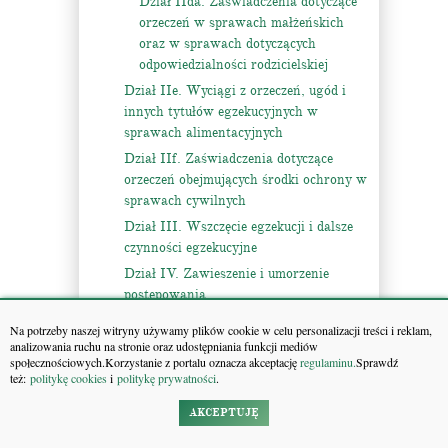
Dział IIda. Zaświadczenia dotyczące
orzeczeń w sprawach małżeńskich
oraz w sprawach dotyczących
odpowiedzialności rodzicielskiej
Dział IIe. Wyciągi z orzeczeń, ugód i
innych tytułów egzekucyjnych w
sprawach alimentacyjnych
Dział IIf. Zaświadczenia dotyczące
orzeczeń obejmujących środki ochrony w
sprawach cywilnych
Dział III. Wszczęcie egzekucji i dalsze
czynności egzekucyjne
Dział IV. Zawieszenie i umorzenie
postępowania
Dział V. Ograniczenia egzekucji
Na potrzeby naszej witryny używamy plików cookie w celu personalizacji treści i reklam,
analizowania ruchu na stronie oraz udostępniania funkcji mediów
Dział VI. Powództwo
społecznościowych.Korzystanie z portalu oznacza akceptację
regulaminu.
Sprawdź
przeciwegzekucyjne
też:
politykę cookies
i
politykę prywatności
.
Tytuł II. Egzekucja świadczeń pieniężnych
AKCEPTUJĘ
Dział I. Egzekucja z ruchomości
Rozdział 1. Zajęcie