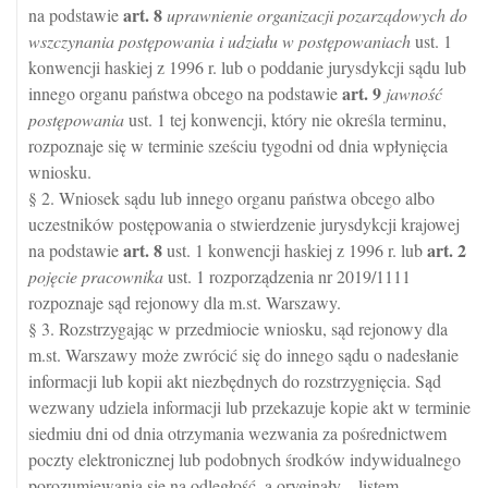
art.
8
na podstawie
uprawnienie organizacji pozarządowych do
wszczynania postępowania i udziału w postępowaniach
ust. 1
konwencji haskiej z 1996 r. lub o poddanie jurysdykcji sądu lub
art.
9
innego organu państwa obcego na podstawie
jawność
postępowania
ust. 1 tej konwencji, który nie określa terminu,
rozpoznaje się w terminie sześciu tygodni od dnia wpłynięcia
wniosku.
§ 2. Wniosek sądu lub innego organu państwa obcego albo
uczestników postępowania o stwierdzenie jurysdykcji krajowej
art.
8
art.
2
na podstawie
ust. 1 konwencji haskiej z 1996 r. lub
pojęcie pracownika
ust. 1 rozporządzenia nr 2019/1111
rozpoznaje sąd rejonowy dla m.st. Warszawy.
§ 3. Rozstrzygając w przedmiocie wniosku, sąd rejonowy dla
m.st. Warszawy może zwrócić się do innego sądu o nadesłanie
informacji lub kopii akt niezbędnych do rozstrzygnięcia. Sąd
wezwany udziela informacji lub przekazuje kopie akt w terminie
siedmiu dni od dnia otrzymania wezwania za pośrednictwem
poczty elektronicznej lub podobnych środków indywidualnego
porozumiewania się na odległość, a oryginały – listem