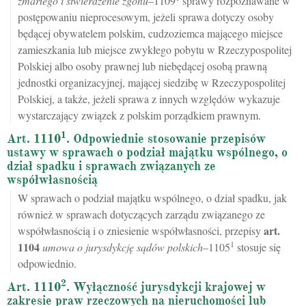
zmarłego i stwierdzenie zgonu
–1109
sprawy rozpoznawane w
postępowaniu nieprocesowym, jeżeli sprawa dotyczy osoby
będącej obywatelem polskim, cudzoziemca mającego miejsce
zamieszkania lub miejsce zwykłego pobytu w Rzeczypospolitej
Polskiej albo osoby prawnej lub niebędącej osobą prawną
jednostki organizacyjnej, mającej siedzibę w Rzeczypospolitej
Polskiej, a także, jeżeli sprawa z innych względów wykazuje
wystarczający związek z polskim porządkiem prawnym.
1
Art. 1110
. Odpowiednie stosowanie przepisów
ustawy w sprawach o podział majątku wspólnego, o
dział spadku i sprawach związanych ze
współwłasnością
W sprawach o podział majątku wspólnego, o dział spadku, jak
również w sprawach dotyczących zarządu związanego ze
art.
współwłasnością i o zniesienie współwłasności, przepisy
1
1104
umowa o jurysdykcję sądów polskich
–1105
stosuje się
odpowiednio.
2
Art. 1110
. Wyłączność jurysdykcji krajowej w
zakresie praw rzeczowych na nieruchomości lub