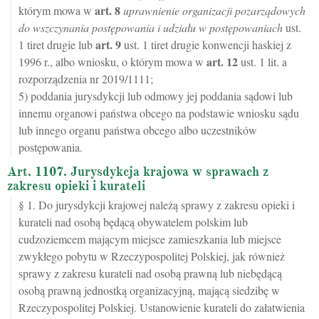
art.
8
którym mowa w
uprawnienie organizacji pozarządowych
do wszczynania postępowania i udziału w postępowaniach
ust.
art.
9
1 tiret drugie lub
ust. 1 tiret drugie konwencji haskiej z
art.
12
1996 r., albo wniosku, o którym mowa w
ust. 1 lit. a
rozporządzenia nr 2019/1111;
5) poddania jurysdykcji lub odmowy jej poddania sądowi lub
innemu organowi państwa obcego na podstawie wniosku sądu
lub innego organu państwa obcego albo uczestników
postępowania.
Art. 1107. Jurysdykcja krajowa w sprawach z
zakresu opieki i kurateli
§ 1. Do jurysdykcji krajowej należą sprawy z zakresu opieki i
kurateli nad osobą będącą obywatelem polskim lub
cudzoziemcem mającym miejsce zamieszkania lub miejsce
zwykłego pobytu w Rzeczypospolitej Polskiej, jak również
sprawy z zakresu kurateli nad osobą prawną lub niebędącą
osobą prawną jednostką organizacyjną, mającą siedzibę w
Rzeczypospolitej Polskiej. Ustanowienie kurateli do załatwienia