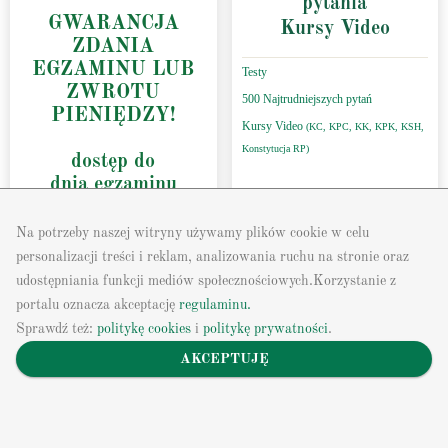
pytania
GWARANCJA
Kursy Video
ZDANIA
EGZAMINU LUB
Testy
ZWROTU
500 Najtrudniejszych pytań
PIENIĘDZY!
Kursy Video
(KC, KPC, KK, KPK, KSH,
Konstytucja RP)
dostęp do
dnia egzaminu
tj.
26.09.2026 r.
Na potrzeby naszej witryny używamy plików cookie w celu
personalizacji treści i reklam, analizowania ruchu na stronie oraz
TESTY
udostępniania funkcji mediów społecznościowych.Korzystanie z
Kurs Video
portalu oznacza akceptację
regulaminu.
dostęp: 2026-09-26
dostęp: 26.09.2026
Sprawdź też:
politykę cookies
i
politykę prywatności
.
Najtrudniejsze
AKCEPTUJĘ
pytania
599,00 zł
459,00 zł
*Zapoznaj się z
regulaminem gwarancji