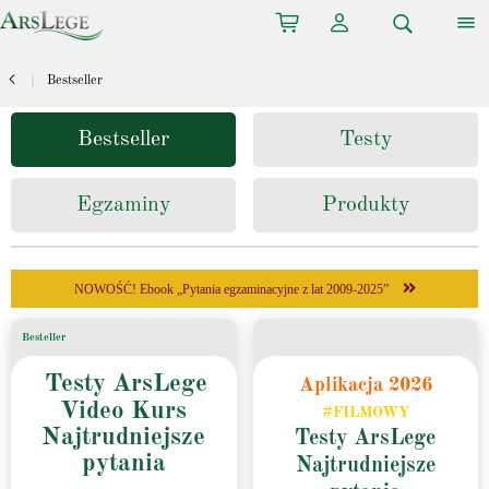
cart
person
bars
search
chevron_left
Bestseller
Bestseller
Testy
Egzaminy
Produkty
NOWOŚĆ! Ebook „Pytania egzaminacyjne z lat 2009-2025”
Besteller
Testy ArsLege
Aplikacja 2026
Video Kurs
#FILMOWY
Najtrudniejsze
T
esty ArsLege
pytania
Najtrudniejsze