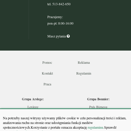
tel. 513-842-650
Pracujemy:
pon-pt: 8:00-16:00
Masz pytania
Pomoc
Reklama
Kontakt
Regulamin
Praca
Grupa Arslege:
Grupa Bonnier:
Lexlege
Puls Biznesu
Budownictwo
Bankier
Na potrzeby naszej witryny używamy plików cookie w celu personalizacji treści i reklam,
Skarbowcy
Puls Medycyny
analizowania ruchu na stronie oraz udostępniania funkcji mediów
społecznościowych.Korzystanie z portalu oznacza akceptację
regulaminu.
Sprawdź
Urzędnik
Monitor Firm