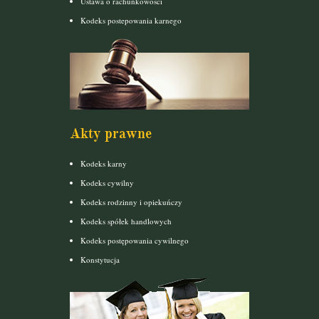
Ustawa o rachunkowości
Kodeks postepowania karnego
Akty prawne
Kodeks karny
Kodeks cywilny
Kodeks rodzinny i opiekuńczy
Kodeks spółek handlowych
Kodeks postępowania cywilnego
Konstytucja