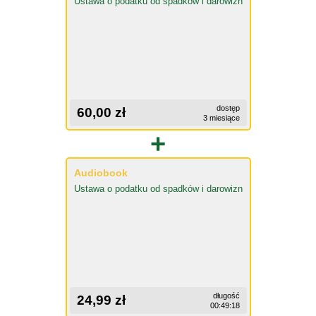
Ustawa o podatku od spadków i darowizn
dostęp
60,00 zł
3 miesiące
+
Audiobook
Ustawa o podatku od spadków i darowizn
długość
24,99 zł
00:49:18