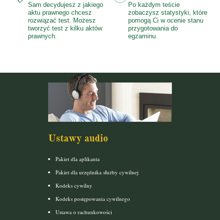
Sam decydujesz z jakiego
Po każdym teście
aktu prawnego chcesz
zobaczysz statystyki, które
rozwiązać test. Możesz
pomogą Ci w ocenie stanu
tworzyć test z kilku aktów
przygotowania do
prawnych.
egzaminu.
Ustawy audio
Pakiet dla aplikanta
Pakiet dla urzędnika służby cywilnej
Kodeks cywilny
Kodeks postępowania cywilnego
Ustawa o rachunkowości