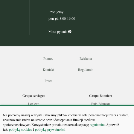
Pracujemy:
pon-pt: 8:00-16:00
Masz pytania
Pomoc
Reklama
Kontakt
Regulamin
Praca
Grupa Arslege:
Grupa Bonnier:
Lexlege
Puls Biznesu
Budownictwo
Bankier
Na potrzeby naszej witryny używamy plików cookie w celu personalizacji treści i reklam,
Skarbowcy
Puls Medycyny
analizowania ruchu na stronie oraz udostępniania funkcji mediów
społecznościowych.Korzystanie z portalu oznacza akceptację
regulaminu.
Sprawdź
Urzędnik
Monitor Firm
też:
politykę cookies
i
politykę prywatności
.
Rzeczoznawca
Puls Farmacji