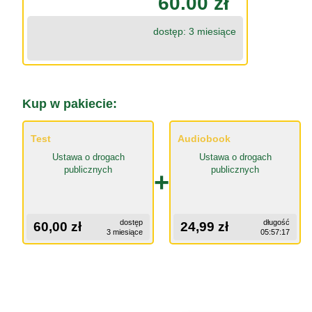
60.00 zł
dostęp: 3 miesiące
Kup w pakiecie:
Test
Audiobook
Ustawa o drogach
Ustawa o drogach
publicznych
publicznych
+
dostęp
długość
60,00 zł
24,99 zł
3 miesiące
05:57:17