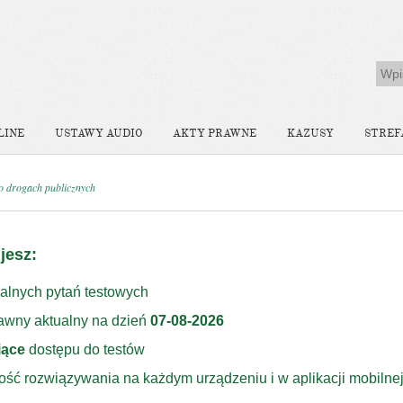
LINE
USTAWY AUDIO
AKTY PRAWNE
KAZUSY
STREF
o drogach publicznych
jesz:
alnych pytań testowych
rawny aktualny na dzień
07-08-2026
iące
dostępu do testów
ość rozwiązywania na każdym urządzeniu i w aplikacji mobilne