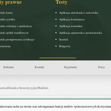
ty prawne
Testy
deks karny
Aplikacja adwokacka i radcowska
deks cywilny
Aplikacja komornicza
deks rodzinny i opiekuńczy
Aplikacja notarialna
deks spółek handlowych
Aplikacja sędziowska i prokuratorska
deks postępowania cywilnego
Syndyk
nstytucja
Księgowy
Reklama
Kontakt
Regulamin
Praca
nawca
Doradca Inwestycyjny
Maklers
uls Farmacji
Pit.pl
nalizowania ruchu na stronie oraz udostępniania funkcji mediów społecznościowych.Korzystanie