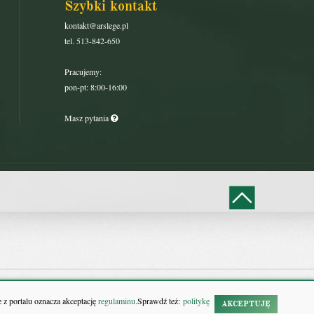
Szybki kontakt
kontakt@arslege.pl
tel. 513-842-650
Pracujemy:
pon-pt: 8:00-16:00
Masz pytania
 z portalu oznacza akceptację
regulaminu.
Sprawdź też:
politykę
AKCEPTUJĘ