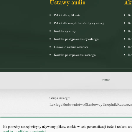
Ustawy audio
Ak
Pakiet dla aplikanta
Ko
Pakiet dla urzędnika służby cywilnej
Ko
Kodeks cywilny
Ko
Kodeks postępowania cywilnego
Ko
Ustawa o rachunkowości
Ko
Kodeks postepowania karnego
Ko
Pomoc
Grupa Arslege:
Lexlege
Budownictwo
Skarbowcy
Urzędnik
Rzeczoz
Grupa Bonnier:
Puls Biznesu
Bankier
Puls Medycyny
Monitor Firm
P
Na potrzeby naszej witryny używamy plików cookie w celu personalizacji treści i reklam, a
cookies
i
politykę prywatności
.