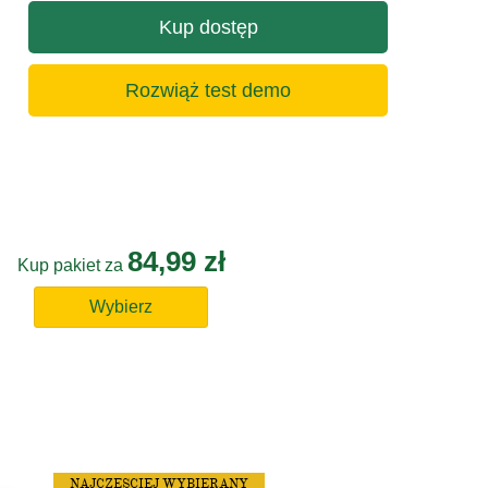
Kup dostęp
Rozwiąż test demo
84,99 zł
Kup pakiet za
Wybierz
NAJCZĘSCIEJ WYBIERANY