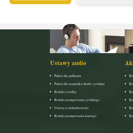
Ustawy audio
Ak
Pakiet dla aplikanta
Ko
Pakiet dla urzędnika służby cywilnej
Ko
Kodeks cywilny
Ko
Kodeks postępowania cywilnego
Ko
Ustawa o rachunkowości
Ko
Kodeks postepowania karnego
Ko