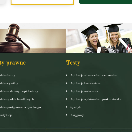
ty prawne
Testy
deks karny
Aplikacja adwokacka i radcowska
deks cywilny
Aplikacja komornicza
deks rodzinny i opiekuńczy
Aplikacja notarialna
deks spółek handlowych
Aplikacja sędziowska i prokuratorska
deks postępowania cywilnego
Syndyk
nstytucja
Księgowy