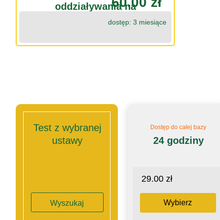
60.00 zł
oddziaływania na
środowisko
dostęp: 3 miesiące
Test z wybranej
Dostęp do całej bazy
ustawy
24 godziny
29.00 zł
Wybierz
Wyszukaj