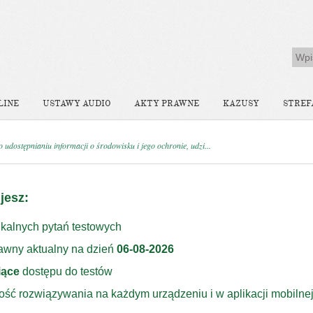
LINE
USTAWY AUDIO
AKTY PRAWNE
KAZUSY
STREF
 udostępnianiu informacji o środowisku i jego ochronie, udzi...
jesz:
kalnych pytań testowych
rawny aktualny na dzień
06-08-2026
iące
dostępu do testów
ość rozwiązywania na każdym urządzeniu i w aplikacji mobilne