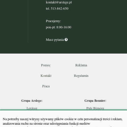
kontakt@arslege.pl
tel. 513-842-650
Pracujemy:
pon-pt: 8:00-16:00
Masz pytania
Pomoc
Reklama
Kontakt
Regulamin
Praca
Grupa Arslege:
Grupa Bonnier:
Lexlege
Puls Biznesu
Budownictwo
Bankier
Na potrzeby naszej witryny używamy plików cookie w celu personalizacji treści i reklam,
Skarbowcy
Puls Medycyny
analizowania ruchu na stronie oraz udostępniania funkcji mediów