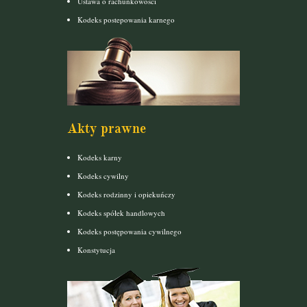
Ustawa o rachunkowości
Kodeks postepowania karnego
Akty prawne
Kodeks karny
Kodeks cywilny
Kodeks rodzinny i opiekuńczy
Kodeks spółek handlowych
Kodeks postępowania cywilnego
Konstytucja