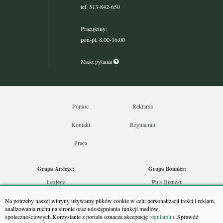
tel. 513-842-650
Pracujemy:
pon-pt: 8:00-16:00
Masz pytania
Pomoc
Reklama
Kontakt
Regulamin
Praca
Grupa Arslege:
Grupa Bonnier:
Lexlege
Puls Biznesu
Budownictwo
Bankier
Na potrzeby naszej witryny używamy plików cookie w celu personalizacji treści i reklam,
Skarbowcy
Puls Medycyny
analizowania ruchu na stronie oraz udostępniania funkcji mediów
społecznościowych.Korzystanie z portalu oznacza akceptację
regulaminu.
Sprawdź
Urzędnik
Monitor Firm