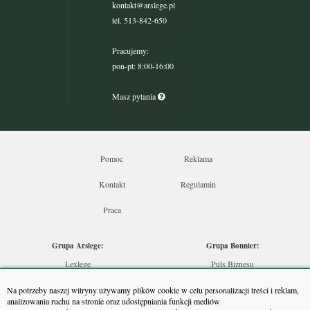
kontakt@arslege.pl
tel. 513-842-650
Pracujemy:
pon-pt: 8:00-16:00
Masz pytania
Pomoc
Reklama
Kontakt
Regulamin
Praca
Grupa Arslege:
Grupa Bonnier:
Lexlege
Puls Biznesu
Budownictwo
Bankier
Na potrzeby naszej witryny używamy plików cookie w celu personalizacji treści i reklam,
Skarbowcy
Puls Medycyny
analizowania ruchu na stronie oraz udostępniania funkcji mediów