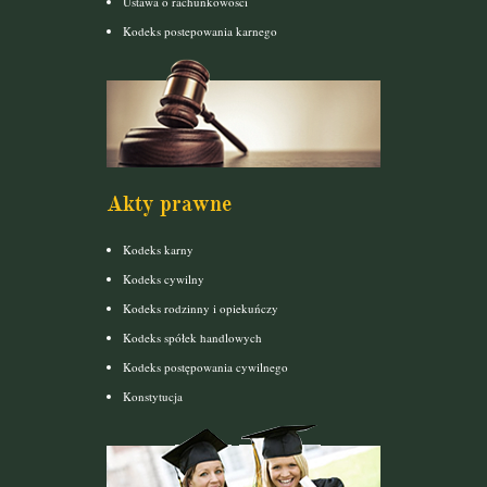
Ustawa o rachunkowości
Kodeks postepowania karnego
Akty prawne
Kodeks karny
Kodeks cywilny
Kodeks rodzinny i opiekuńczy
Kodeks spółek handlowych
Kodeks postępowania cywilnego
Konstytucja