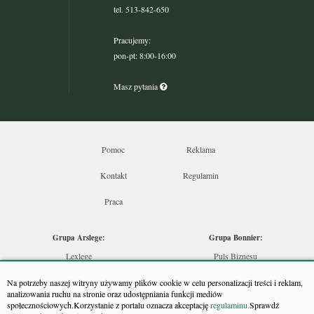
tel. 513-842-650
Pracujemy:
pon-pt: 8:00-16:00
Masz pytania
Pomoc
Reklama
Kontakt
Regulamin
Praca
Grupa Arslege:
Grupa Bonnier:
Lexlege
Puls Biznesu
Budownictwo
Bankier
Na potrzeby naszej witryny używamy plików cookie w celu personalizacji treści i reklam,
Skarbowcy
Puls Medycyny
analizowania ruchu na stronie oraz udostępniania funkcji mediów
społecznościowych.Korzystanie z portalu oznacza akceptację
regulaminu.
Sprawdź
Urzędnik
Monitor Firm