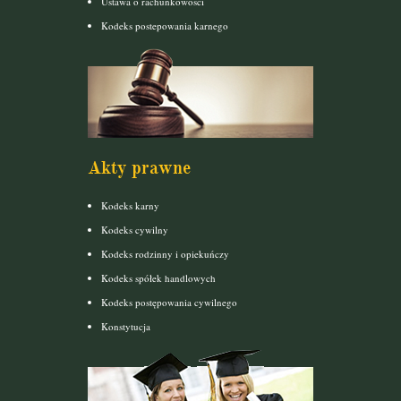
Ustawa o rachunkowości
Kodeks postepowania karnego
Akty prawne
Kodeks karny
Kodeks cywilny
Kodeks rodzinny i opiekuńczy
Kodeks spółek handlowych
Kodeks postępowania cywilnego
Konstytucja