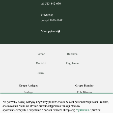
tel. 513-842-650
Pracujemy:
pon-pt: 8:00-16:00
Masz pytania
Pomoc
Reklama
Kontakt
Regulamin
Praca
Grupa Arslege:
Grupa Bonnier:
Lexlege
Puls Biznesu
Budownictwo
Bankier
Na potrzeby naszej witryny używamy plików cookie w celu personalizacji treści i reklam,
Skarbowcy
Puls Medycyny
analizowania ruchu na stronie oraz udostępniania funkcji mediów
społecznościowych.Korzystanie z portalu oznacza akceptację
regulaminu.
Sprawdź
Urzędnik
Monitor Firm