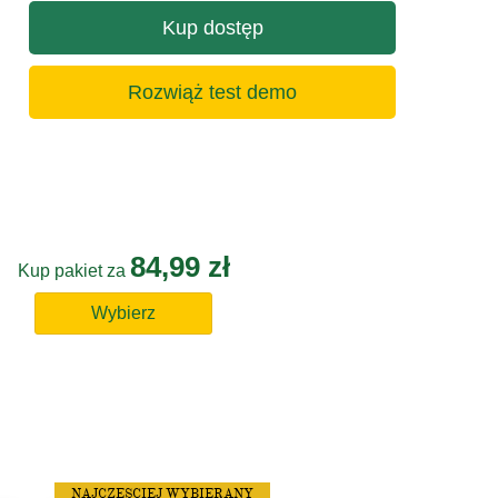
Kup dostęp
Rozwiąż test demo
84,99 zł
Kup pakiet za
Wybierz
NAJCZĘSCIEJ WYBIERANY