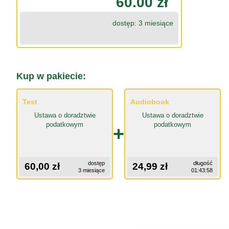
60.00 zł
dostęp: 3 miesiące
Kup w pakiecie:
Test
Audiobook
Ustawa o doradztwie
Ustawa o doradztwie
podatkowym
podatkowym
+
dostęp
długość
60,00 zł
24,99 zł
3 miesiące
01:43:58