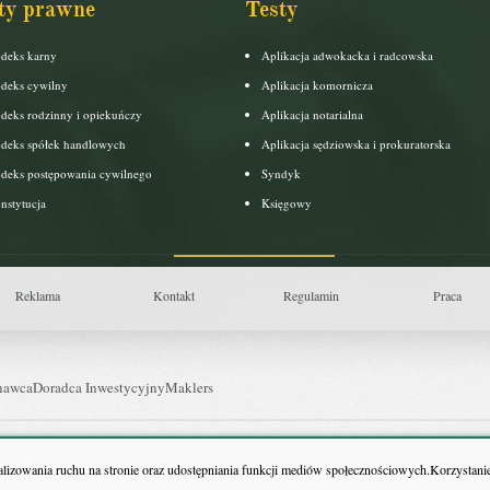
ty prawne
Testy
deks karny
Aplikacja adwokacka i radcowska
deks cywilny
Aplikacja komornicza
deks rodzinny i opiekuńczy
Aplikacja notarialna
deks spółek handlowych
Aplikacja sędziowska i prokuratorska
deks postępowania cywilnego
Syndyk
nstytucja
Księgowy
Reklama
Kontakt
Regulamin
Praca
nawca
Doradca Inwestycyjny
Maklers
uls Farmacji
Pit.pl
nalizowania ruchu na stronie oraz udostępniania funkcji mediów społecznościowych.Korzystanie