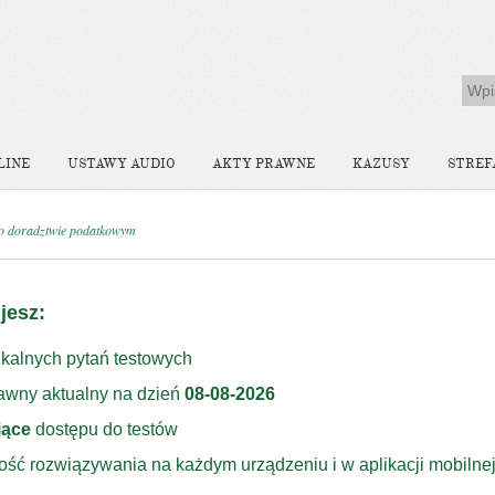
LINE
USTAWY AUDIO
AKTY PRAWNE
KAZUSY
STREF
o doradztwie podatkowym
jesz:
kalnych pytań testowych
rawny aktualny na dzień
08-08-2026
iące
dostępu do testów
ość rozwiązywania na każdym urządzeniu i w aplikacji mobilne