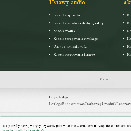
Ustawy audio
Ak
Pakiet dla aplikanta
Ko
Pakiet dla urzędnika służby cywilnej
Ko
Kodeks cywilny
Ko
Kodeks postępowania cywilnego
Ko
Ustawa o rachunkowości
Ko
Kodeks postepowania karnego
Ko
Pomoc
Grupa Arslege:
Lexlege
Budownictwo
Skarbowcy
Urzędnik
Rzeczoz
Grupa Bonnier:
Puls Biznesu
Bankier
Puls Medycyny
Monitor Firm
P
Na potrzeby naszej witryny używamy plików cookie w celu personalizacji treści i reklam, a
cookies
i
politykę prywatności
.