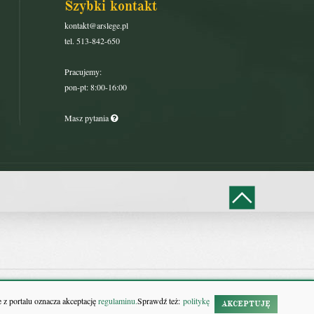
Szybki kontakt
kontakt@arslege.pl
tel. 513-842-650
Pracujemy:
pon-pt: 8:00-16:00
Masz pytania
 z portalu oznacza akceptację
regulaminu.
Sprawdź też:
politykę
AKCEPTUJĘ