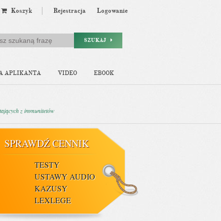
Koszyk
Rejestracja
Logowanie
SZUKAJ
A APLIKANTA
VIDEO
EBOOK
tających z immunitetów
SPRAWDŹ CENNIK
TESTY
USTAWY AUDIO
KAZUSY
LEXLEGE