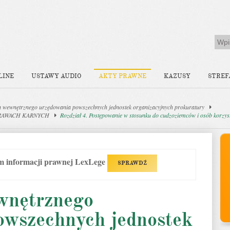
LINE
USTAWY AUDIO
AKTY PRAWNE
KAZUSY
STREF
 wewnętrznego urzędowania powszechnych jednostek organizacyjnych prokuratury
PRAWACH KARNYCH
Rozdział 4. Postępowanie w stosunku do cudzoziemców i osób korzys
em informacji prawnej LexLege
SPRAWDŹ
wnętrznego
owszechnych jednostek