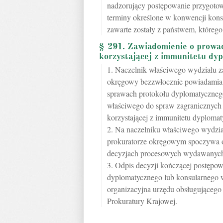
nadzorujący postępowanie przygotow
terminy określone w konwencji kons
zawarte zostały z państwem, któreg
§ 291. Zawiadomienie o prowa
korzystającej z immunitetu dy
1. Naczelnik właściwego wydziału za
okręgowy bezzwłocznie powiadamia,
sprawach protokołu dyplomatycznego
właściwego do spraw zagranicznych
korzystającej z immunitetu dyplomat
2. Na naczelniku właściwego wydzia
prokuratorze okręgowym spoczywa o
decyzjach procesowych wydawanych 
3. Odpis decyzji kończącej postępow
dyplomatycznego lub konsularnego 
organizacyjna urzędu obsługującego
Prokuratury Krajowej.