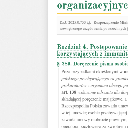
organizacyjny
Dz.U.2025.0.753 t.j.
-
Rozporządzenie Minist
wewnętrznego urzędowania powszechnych j
Rozdział 4. Postępowanie
korzystających z immuni
§ 289. Doręczenie pisma osobi
ar
Poza przypadkami określonymi w
polskiego przebywającego za granic
prokuratorów z organami obcego p
art.
138
wskazanie adresata dla dor
składającej poręczenie majątkowe, a
Rzeczpospolita Polska zawarła umo
w tej umowie; osobie przebywającej 
zawarła umowy o obrocie prawnym, 
operatora pocztowego za zwrotnym 