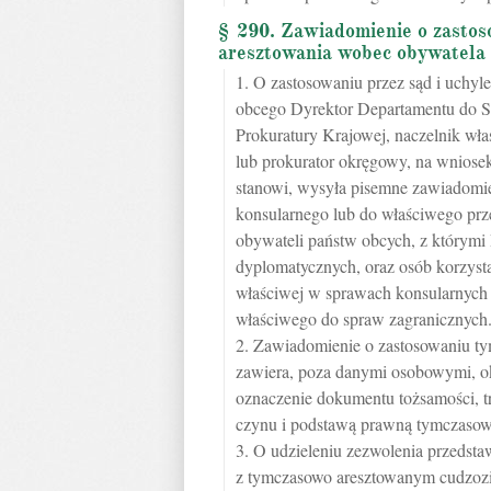
§ 290. Zawiadomienie o zastos
aresztowania wobec obywatela
1. O zastosowaniu przez sąd i uchy
obcego Dyrektor Departamentu do S
Prokuratury Krajowej, naczelnik wł
lub prokurator okręgowy, na wnios
stanowi, wysyła pisemne zawiadomie
konsularnego lub do właściwego prz
obywateli państw obcych, z którymi
dyplomatycznych, oraz osób korzysta
właściwej w sprawach konsularnych 
właściwego do spraw zagranicznych
2. Zawiadomienie o zastosowaniu ty
zawiera, poza danymi osobowymi, ok
oznaczenie dokumentu tożsamości, t
czynu i podstawą prawną tymczasowe
3. O udzieleniu zezwolenia przedst
z tymczasowo aresztowanym cudzozi