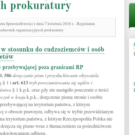
ch prokuratury
ra Sprawiedliwości z dnia 7 kwietnia 2016 r. - Regulamin
ednostek organizacyjnych prokuratury
 w stosunku do cudzoziemców i osób
tetów
e przebywającej poza granicami RP
t.
586
doręczanie pism i przesłuchiwanie obywatela
art.
613
ą
§ 1 i
tryb porozumiewania się sądów i
aństwa
§ 1 k.p.k. oraz gdy nie nastąpiło pouczenie o treści
ęczeń w kraju
k.p.k., doręczenie pisma stronie i osobie
 przebywającej na terytorium państwa, z którym
wę o obrocie prawnym, odbywa się w trybie przewidzianym
na terytorium państwa, z którym Rzeczpospolita Polska nie
doręcza się pismo wraz z tłumaczeniem za pośrednictwem
pokwitowaniem odbioru.