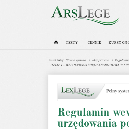
TESTY
CENNIK
KURSY ON-
Jesteś tutaj:
Strona główna
Akty prawne
Regulamin
DZIAŁ IV. WSPÓŁPRACA MIĘDZYNARODOWA W S
Pełny syst
Regulamin we
urzędowania p