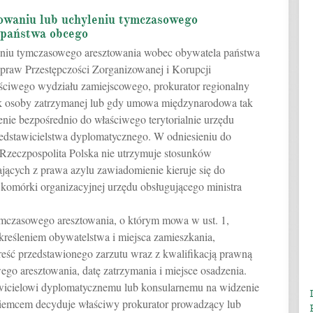
owaniu lub uchyleniu tymczasowego
 państwa obcego
leniu tymczasowego aresztowania wobec obywatela państwa
praw Przestępczości Zorganizowanej i Korupcji
aściwego wydziału zamiejscowego, prokurator regionalny
ek osoby zatrzymanej lub gdy umowa międzynarodowa tak
nie bezpośrednio do właściwego terytorialnie urzędu
edstawicielstwa dyplomatycznego. W odniesieniu do
 Rzeczpospolita Polska nie utrzymuje stosunków
jących z prawa azylu zawiadomienie kieruje się do
komórki organizacyjnej urzędu obsługującego ministra
.
mczasowego aresztowania, o którym mowa w ust. 1,
reśleniem obywatelstwa i miejsca zamieszkania,
reść przedstawionego zarzutu wraz z kwalifikacją prawną
go aresztowania, datę zatrzymania i miejsce osadzenia.
awicielowi dyplomatycznemu lub konsularnemu na widzenie
emcem decyduje właściwy prokurator prowadzący lub