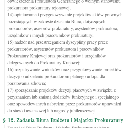
obwieszczenia Prokuratora Generalnego o wolnym stanowisku
prokuratora prokuratury rejonowej;
14) opiniowanie i przygotowywanie projektów aktów prawnych
pozostających w zakresie działania Biura, dotyczących
prokuratorów, asesorów prokuratury, asystentów prokuratora,
urzędników i innych pracowników prokuratury;
15) nadzór nad przestrzeganiem dyscypliny pracy przez
prokuratorów, asystentów prokuratora i pracowników
Prokuratury Krajowej oraz prokuratorów i urzędników
delegowanych do Prokuratury Krajowej;
16) rozpatrywanie wniosków oraz przygotowywanie projektów
decyzji o udzieleniu prokuratorom płatnego urlopu dla
poratowania zdrowia;
17) sporządzanie projektów decyzji płacowych w związku z
przyznaniem lub zmianą dodatków funkcyjnego i specjalnego
oraz spowodowanych nabyciem przez prokuratorów uprawnień
do stawki awansowej lub nagrody jubileuszowej.
§ 12. Zadania Biura Budżetu i Majątku Prokuratury
Do zadań Biura Budżetu i Majątku Prokuratury należy w