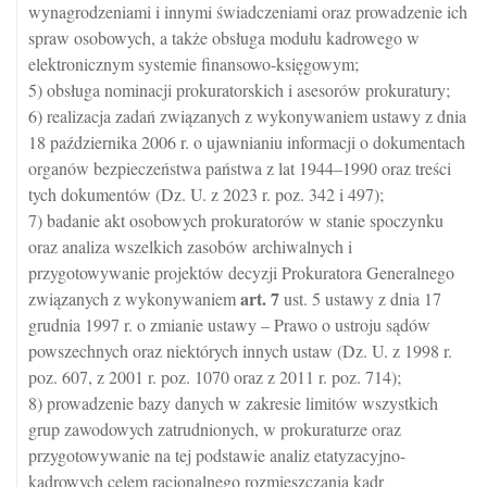
wynagrodzeniami i innymi świadczeniami oraz prowadzenie ich
spraw osobowych, a także obsługa modułu kadrowego w
elektronicznym systemie finansowo-księgowym;
5) obsługa nominacji prokuratorskich i asesorów prokuratury;
6) realizacja zadań związanych z wykonywaniem ustawy z dnia
18 października 2006 r. o ujawnianiu informacji o dokumentach
organów bezpieczeństwa państwa z lat 1944–1990 oraz treści
tych dokumentów (Dz. U. z 2023 r. poz. 342 i 497);
7) badanie akt osobowych prokuratorów w stanie spoczynku
oraz analiza wszelkich zasobów archiwalnych i
przygotowywanie projektów decyzji Prokuratora Generalnego
art.
7
związanych z wykonywaniem
ust. 5 ustawy z dnia 17
grudnia 1997 r. o zmianie ustawy – Prawo o ustroju sądów
powszechnych oraz niektórych innych ustaw (Dz. U. z 1998 r.
poz. 607, z 2001 r. poz. 1070 oraz z 2011 r. poz. 714);
8) prowadzenie bazy danych w zakresie limitów wszystkich
grup zawodowych zatrudnionych, w prokuraturze oraz
przygotowywanie na tej podstawie analiz etatyzacyjno-
kadrowych celem racjonalnego rozmieszczania kadr