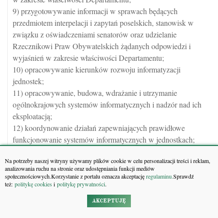
9) przygotowywanie informacji w sprawach będących
przedmiotem interpelacji i zapytań poselskich, stanowisk w
związku z oświadczeniami senatorów oraz udzielanie
Rzecznikowi Praw Obywatelskich żądanych odpowiedzi i
wyjaśnień w zakresie właściwości Departamentu;
10) opracowywanie kierunków rozwoju informatyzacji
jednostek;
11) opracowywanie, budowa, wdrażanie i utrzymanie
ogólnokrajowych systemów informatycznych i nadzór nad ich
eksploatacją;
12) koordynowanie działań zapewniających prawidłowe
funkcjonowanie systemów informatycznych w jednostkach;
13) realizacja zadań związanych z budową i utrzymaniem
Na potrzeby naszej witryny używamy plików cookie w celu personalizacji treści i reklam,
ogólnokrajowej sieci transmisji danych zapewniającej wymianę
analizowania ruchu na stronie oraz udostępniania funkcji mediów
danych pomiędzy jednostkami;
społecznościowych.Korzystanie z portalu oznacza akceptację
regulaminu.
Sprawdź
też:
politykę cookies
i
politykę prywatności
.
14) opracowywanie w uzgodnieniu z Biurem Budżetu i Majątku
Prokuratury projektu budżetu w zakresie wdrażania
AKCEPTUJĘ
ogólnokrajowych i lokalnych rozwiązań informatycznych;