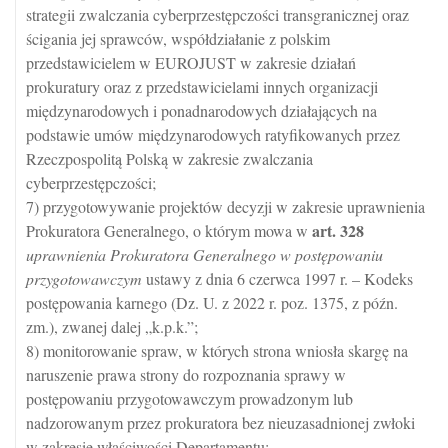
strategii zwalczania cyberprzestępczości transgranicznej oraz
ścigania jej sprawców, współdziałanie z polskim
przedstawicielem w EUROJUST w zakresie działań
prokuratury oraz z przedstawicielami innych organizacji
międzynarodowych i ponadnarodowych działających na
podstawie umów międzynarodowych ratyfikowanych przez
Rzeczpospolitą Polską w zakresie zwalczania
cyberprzestępczości;
7) przygotowywanie projektów decyzji w zakresie uprawnienia
art.
328
Prokuratora Generalnego, o którym mowa w
uprawnienia Prokuratora Generalnego w postępowaniu
przygotowawczym
ustawy z dnia 6 czerwca 1997 r. – Kodeks
postępowania karnego (Dz. U. z 2022 r. poz. 1375, z późn.
zm.), zwanej dalej „k.p.k.”;
8) monitorowanie spraw, w których strona wniosła skargę na
naruszenie prawa strony do rozpoznania sprawy w
postępowaniu przygotowawczym prowadzonym lub
nadzorowanym przez prokuratora bez nieuzasadnionej zwłoki
w zakresie właściwości Departamentu;