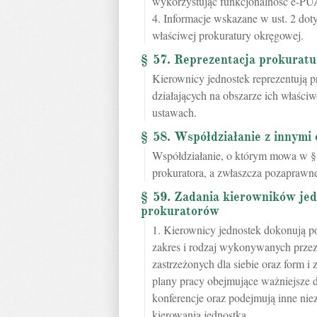
wykorzystując funkcjonalność e-PUAP
4. Informacje wskazane w ust. 2 dot
właściwej prokuratury okręgowej.
§ 57. Reprezentacja prokuratu
Kierownicy jednostek reprezentują
działających na obszarze ich właści
ustawach.
§ 58. Współdziałanie z innymi
Współdziałanie, o którym mowa w § 
prokuratora, a zwłaszcza pozaprawn
§ 59. Zadania kierowników jed
prokuratorów
1. Kierownicy jednostek dokonują po
zakres i rodzaj wykonywanych prze
zastrzeżonych dla siebie oraz form 
plany pracy obejmujące ważniejsze d
konferencje oraz podejmują inne ni
kierowania jednostką.