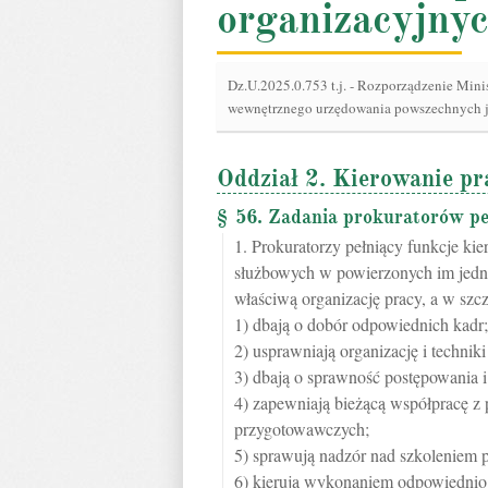
organizacyjny
Dz.U.2025.0.753 t.j.
-
Rozporządzenie Minist
wewnętrznego urzędowania powszechnych j
Oddział 2. Kierowanie pr
§ 56. Zadania prokuratorów pe
1. Prokuratorzy pełniący funkcje ki
służbowych w powierzonych im jedno
właściwą organizację pracy, a w szc
1) dbają o dobór odpowiednich kadr;
2) usprawniają organizację i technik
3) dbają o sprawność postępowania i 
4) zapewniają bieżącą współpracę 
przygotowawczych;
5) sprawują nadzór nad szkoleniem 
6) kierują wykonaniem odpowiednio 