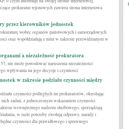
, o czym informuje na swojej stronie internetowej.
yczące prokuratur rejonowych zawiera strona internetowa
ry przez kierowników jednostek
 prokuraturę wobec organów państwowych i samorządowych
wości oraz współdziałają z nimi w zakresie przewidzianym w
 organami a niezależność prokuratora
57, nie może powodować naruszenia niezależności
ego wpływania na jego decyzje i czynności.
nostek w zakresie podziału czynności między
działu czynności podległych im prokuratorów, określając
z nich zadań, z jednoczesnym wskazaniem czynności
i zakresu wewnętrznego nadzoru służbowego, sporządzają
ziałania, w razie potrzeby zwołują odprawy, narady i
ezbędne czynności dla prawidłowego i sprawnego