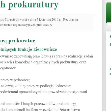
ch prokuratury
ra Sprawiedliwości z dnia 7 kwietnia 2016 r. - Regulamin
ednostek organizacyjnych prokuratury
acą prokuratur
łniących funkcje kierownicze
erownicze zapewniają prawidłową i sprawną realizację zadań
stkach i komórkach organizacyjnych prokuratury oraz
zególności:
i pracy w jednostce;
należytą kulturę pracy w podległej jednostce;
z podmiotami uprawnionymi do prowadzenia postępowań
prokuratorów i innych pracowników prokuratury;
do kompetencji budżetu w części budżetu państwa