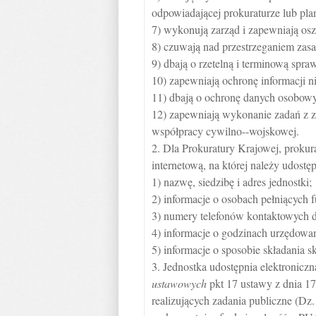
odpowiadającej prokuraturze lub pl
7) wykonują zarząd i zapewniają os
8) czuwają nad przestrzeganiem zas
9) dbają o rzetelną i terminową spra
10) zapewniają ochronę informacji n
11) dbają o ochronę danych osobow
12) zapewniają wykonanie zadań z z
współpracy cywilno--wojskowej.
2. Dla Prokuratury Krajowej, prokur
internetową, na której należy udostę
1) nazwę, siedzibę i adres jednostki;
2) informacje o osobach pełniących 
3) numery telefonów kontaktowych do
4) informacje o godzinach urzędowan
5) informacje o sposobie składania 
3. Jednostka udostępnia elektronic
ustawowych
pkt 17 ustawy z dnia 17
realizujących zadania publiczne (Dz. 