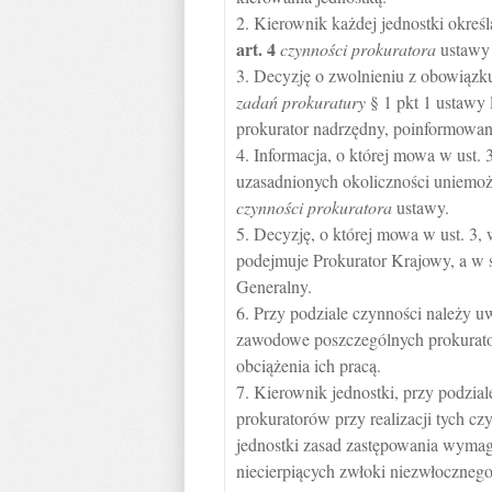
2. Kierownik każdej jednostki okre
art.
4
czynności prokuratora
ustawy 
3. Decyzję o zwolnieniu z obowiąz
zadań prokuratury
§ 1 pkt 1 ustawy 
prokurator nadrzędny, poinformowany 
4. Informacja, o której mowa w ust. 
uzasadnionych okoliczności uniemo
czynności prokuratora
ustawy.
5. Decyzję, o której mowa w ust. 3,
podejmuje Prokurator Krajowy, a w 
Generalny.
6. Przy podziale czynności należy u
zawodowe poszczególnych prokurato
obciążenia ich pracą.
7. Kierownik jednostki, przy podzial
prokuratorów przy realizacji tych cz
jednostki zasad zastępowania wyma
niecierpiących zwłoki niezwłoczne