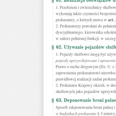
§ 61. Realizacja obowiązków 
1. Przełożeni i zwierzchnicy służbow
wykonują także czynności bezpośre
art.
prokuratury, o których mowa w
2. Prokuratorzy powołani do pełnieni
dyscyplinarnego, kierownika szkole
w zakres pełnionej funkcji, w szcze
§ 62. Używanie pojazdów służ
1. Pojazdy służbowe mogą być używ
pojazdy uprzywilejowane i uprawnie
Prawo o ruchu drogowym (Dz. U. z 2
zapewnienia prokuratorowi niezwłoc
prawidłowej realizacji zadań prokura
2. Prokurator Krajowy określi, w d
służbowych jako pojazdów uprzywil
§ 63. Deponowanie broni palnej
Sposób zdeponowania broni palnej 
w budynkach prokuratur
§ 3 ustawy,