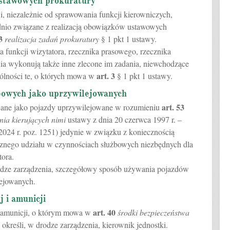
ustawowych prokuratury
i, niezależnie od sprawowania funkcji kierowniczych,
dnio związane z realizacją obowiązków ustawowych
3
realizacja zadań prokuratury
§ 1 pkt 1 ustawy.
a funkcji wizytatora, rzecznika prasowego, rzecznika
nia wykonują także inne zlecone im zadania, niewchodzące
art.
3
gólności te, o których mowa w
§ 1 pkt 1 ustawy.
bowych jako uprzywilejowanych
art.
53
ane jako pojazdy uprzywilejowane w rozumieniu
nia kierujących nimi
ustawy z dnia 20 czerwca 1997 r. –
024 r. poz. 1251) jedynie w związku z koniecznością
znego udziału w czynnościach służbowych niezbędnych dla
tora.
rodze zarządzenia, szczegółowy sposób używania pojazdów
ejowanych.
 i amunicji
art.
40
i amunicji, o którym mowa w
środki bezpieczeństwa
 określi, w drodze zarządzenia, kierownik jednostki.