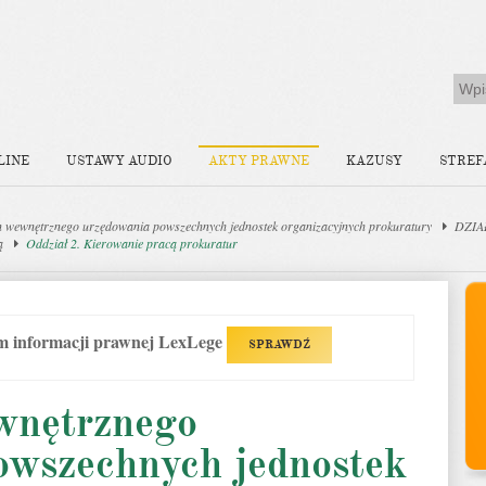
LINE
USTAWY AUDIO
AKTY PRAWNE
KAZUSY
STREF
 wewnętrznego urzędowania powszechnych jednostek organizacyjnych prokuratury
DZIA
ą
Oddział 2. Kierowanie pracą prokuratur
em informacji prawnej LexLege
SPRAWDŹ
wnętrznego
owszechnych jednostek