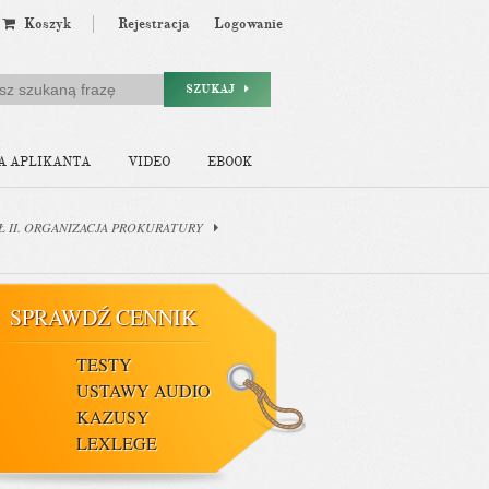
Koszyk
Rejestracja
Logowanie
SZUKAJ
A APLIKANTA
VIDEO
EBOOK
Ł II. ORGANIZACJA PROKURATURY
SPRAWDŹ CENNIK
TESTY
USTAWY AUDIO
KAZUSY
LEXLEGE