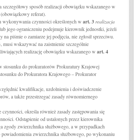
śla szczegółowy sposób realizacji obowiązku wskazanego w
(obowiązkowy referat).
art.
3
ku wykonywania czynności określonych w
realizacja
lub jego ograniczeniu podejmuje kierownik jednostki, jeżeli
na piśmie o zamiarze jej podjęcia, nie zgłosił sprzeciwu.
3, musi wskazywać na zaistnienie szczególnie
art.
4
żliwiających realizację obowiązku wskazanego w
 w stosunku do prokuratorów Prokuratury Krajowej
stosunku do Prokuratora Krajowego – Prokurator
względnić kwalifikacje, uzdolnienia i doświadczenie
rów, a także przestrzegać zasady równomiernego
e czynności, określa również zasady zastępowania się
ynności. Odstąpienie od ustalonych przez kierownika
ga zgody zwierzchnika służbowego, a w przypadkach
go powiadomienia zwierzchnika służbowego, po wykonaniu