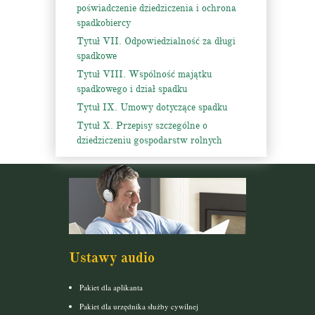
poświadczenie dziedziczenia i ochrona
spadkobiercy
Tytuł VII. Odpowiedzialność za długi
spadkowe
Tytuł VIII. Wspólność majątku
spadkowego i dział spadku
Tytuł IX. Umowy dotyczące spadku
Tytuł X. Przepisy szczególne o
dziedziczeniu gospodarstw rolnych
Ustawy audio
Pakiet dla aplikanta
Pakiet dla urzędnika służby cywilnej