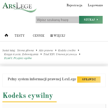
Rejestracja
Logowanie
SZUKAJ
TESTY
CENNIK
WIĘCEJ
Jesteś tutaj:
Strona główna
Akty prawne
Kodeks cywilny
Księga trzecia. Zobowiązania
Tytuł XXV. Umowa przewozu
Dział I. Przepisy ogólne
Pełny system informacji prawnej LexLege
SPRAWDŹ
Kodeks cywilny