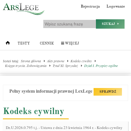
Rejestracja
Logowanie
SZUKAJ
TESTY
CENNIK
WIĘCEJ
Jesteś tutaj:
Strona główna
Akty prawne
Kodeks cywilny
Księga trzecia. Zobowiązania
Tytuł XI. Sprzedaż
Dział I. Przepisy ogólne
Pełny system informacji prawnej LexLege
SPRAWDŹ
Kodeks cywilny
Dz.U.2026.0.795 t.j.
-
Ustawa z dnia 23 kwietnia 1964 r. - Kodeks cywilny