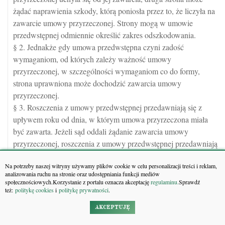
żądać naprawienia szkody, którą poniosła przez to, że liczyła na
zawarcie umowy przyrzeczonej. Strony mogą w umowie
przedwstępnej odmiennie określić zakres odszkodowania.
§ 2. Jednakże gdy umowa przedwstępna czyni zadość
wymaganiom, od których zależy ważność umowy
przyrzeczonej, w szczególności wymaganiom co do formy,
strona uprawniona może dochodzić zawarcia umowy
przyrzeczonej.
§ 3. Roszczenia z umowy przedwstępnej przedawniają się z
upływem roku od dnia, w którym umowa przyrzeczona miała
być zawarta. Jeżeli sąd oddali żądanie zawarcia umowy
przyrzeczonej, roszczenia z umowy przedwstępnej przedawniają
się z upływem roku od dnia, w którym orzeczenie stało się
Na potrzeby naszej witryny używamy plików cookie w celu personalizacji treści i reklam,
prawomocne.
analizowania ruchu na stronie oraz udostępniania funkcji mediów
społecznościowych.Korzystanie z portalu oznacza akceptację
regulaminu.
Sprawdź
Art. 391. Zawarcie umowy o świadczenie przez osobę
też:
politykę cookies
i
politykę prywatności
.
trzecią
Jeżeli w umowie zastrzeżono, że osoba trzecia zaciągnie
AKCEPTUJĘ
określone zobowiązanie albo spełni określone świadczenie, ten,