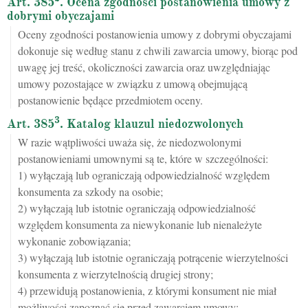
Art. 385
. Ocena zgodności postanowienia umowy z
dobrymi obyczajami
Oceny zgodności postanowienia umowy z dobrymi obyczajami
dokonuje się według stanu z chwili zawarcia umowy, biorąc pod
uwagę jej treść, okoliczności zawarcia oraz uwzględniając
umowy pozostające w związku z umową obejmującą
postanowienie będące przedmiotem oceny.
3
Art. 385
. Katalog klauzul niedozwolonych
W razie wątpliwości uważa się, że niedozwolonymi
postanowieniami umownymi są te, które w szczególności:
1) wyłączają lub ograniczają odpowiedzialność względem
konsumenta za szkody na osobie;
2) wyłączają lub istotnie ograniczają odpowiedzialność
względem konsumenta za niewykonanie lub nienależyte
wykonanie zobowiązania;
3) wyłączają lub istotnie ograniczają potrącenie wierzytelności
konsumenta z wierzytelnością drugiej strony;
4) przewidują postanowienia, z którymi konsument nie miał
możliwości zapoznać się przed zawarciem umowy;