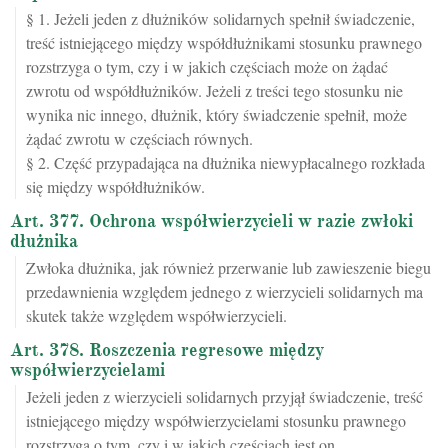
§ 1. Jeżeli jeden z dłużników solidarnych spełnił świadczenie,
treść istniejącego między współdłużnikami stosunku prawnego
rozstrzyga o tym, czy i w jakich częściach może on żądać
zwrotu od współdłużników. Jeżeli z treści tego stosunku nie
wynika nic innego, dłużnik, który świadczenie spełnił, może
żądać zwrotu w częściach równych.
§ 2. Część przypadająca na dłużnika niewypłacalnego rozkłada
się między współdłużników.
Art. 377. Ochrona współwierzycieli w razie zwłoki
dłużnika
Zwłoka dłużnika, jak również przerwanie lub zawieszenie biegu
przedawnienia względem jednego z wierzycieli solidarnych ma
skutek także względem współwierzycieli.
Art. 378. Roszczenia regresowe między
współwierzycielami
Jeżeli jeden z wierzycieli solidarnych przyjął świadczenie, treść
istniejącego między współwierzycielami stosunku prawnego
rozstrzyga o tym, czy i w jakich częściach jest on