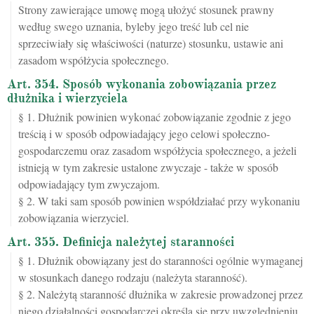
Strony zawierające umowę mogą ułożyć stosunek prawny
według swego uznania, byleby jego treść lub cel nie
sprzeciwiały się właściwości (naturze) stosunku, ustawie ani
zasadom współżycia społecznego.
Art. 354. Sposób wykonania zobowiązania przez
dłużnika i wierzyciela
§ 1. Dłużnik powinien wykonać zobowiązanie zgodnie z jego
treścią i w sposób odpowiadający jego celowi społeczno-
gospodarczemu oraz zasadom współżycia społecznego, a jeżeli
istnieją w tym zakresie ustalone zwyczaje - także w sposób
odpowiadający tym zwyczajom.
§ 2. W taki sam sposób powinien współdziałać przy wykonaniu
zobowiązania wierzyciel.
Art. 355. Definicja należytej staranności
§ 1. Dłużnik obowiązany jest do staranności ogólnie wymaganej
w stosunkach danego rodzaju (należyta staranność).
§ 2. Należytą staranność dłużnika w zakresie prowadzonej przez
niego działalności gospodarczej określa się przy uwzględnieniu