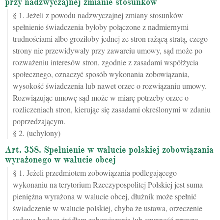
przy nadzwyczajnej zmianie stosunków
§ 1. Jeżeli z powodu nadzwyczajnej zmiany stosunków
spełnienie świadczenia byłoby połączone z nadmiernymi
trudnościami albo groziłoby jednej ze stron rażącą stratą, czego
strony nie przewidywały przy zawarciu umowy, sąd może po
rozważeniu interesów stron, zgodnie z zasadami współżycia
społecznego, oznaczyć sposób wykonania zobowiązania,
wysokość świadczenia lub nawet orzec o rozwiązaniu umowy.
Rozwiązując umowę sąd może w miarę potrzeby orzec o
rozliczeniach stron, kierując się zasadami określonymi w zdaniu
poprzedzającym.
§ 2. (uchylony)
Art. 358. Spełnienie w walucie polskiej zobowiązania
wyrażonego w walucie obcej
§ 1. Jeżeli przedmiotem zobowiązania podlegającego
wykonaniu na terytorium Rzeczypospolitej Polskiej jest suma
pieniężna wyrażona w walucie obcej, dłużnik może spełnić
świadczenie w walucie polskiej, chyba że ustawa, orzeczenie
sądowe będące źródłem zobowiązania lub czynność prawna