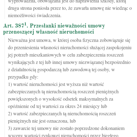
wyprowadziła, obowiązana jest do naprawienia szkody, którą
druga strona poniosła przez to, że zawarła umowę nie wiedząc o
niemożliwości świadczenia.
1
Art. 387
. Przesłanki nieważności umowy
przenoszącej własność nieruchomości
Nieważna jest umowa, w której osoba fizyczna zobowiązuje się
do przeniesienia własności nieruchomości służącej zaspokojeniu
jej potrzeb mieszkaniowych w celu zabezpieczenia roszczeń
wynikających z tej lub innej umowy niezwiązanej bezpośrednio
z działalnością gospodarczą lub zawodową tej osoby, w
przypadku gdy:
1) wartość nieruchomości jest wyższa niż wartość
zabezpieczanych tą nieruchomością roszczeń pieniężnych
powiększonych o wysokość odsetek maksymalnych za
opóźnienie od tej wartości za okres 24 miesięcy lub
2) wartość zabezpieczanych tą nieruchomością roszczeń
pieniężnych nie jest oznaczona, lub
3) zawarcie tej umowy nie zostało poprzedzone dokonaniem
wyceny wartości rynkowej nieruchomości przez biegłego