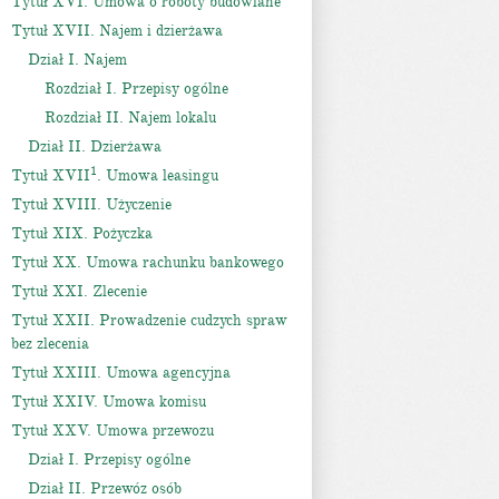
Tytuł XVI. Umowa o roboty budowlane
Tytuł XVII. Najem i dzierżawa
Dział I. Najem
Rozdział I. Przepisy ogólne
Rozdział II. Najem lokalu
Dział II. Dzierżawa
1
Tytuł XVII
. Umowa leasingu
Tytuł XVIII. Użyczenie
Tytuł XIX. Pożyczka
Tytuł XX. Umowa rachunku bankowego
Tytuł XXI. Zlecenie
Tytuł XXII. Prowadzenie cudzych spraw
bez zlecenia
Tytuł XXIII. Umowa agencyjna
Tytuł XXIV. Umowa komisu
Tytuł XXV. Umowa przewozu
Dział I. Przepisy ogólne
Dział II. Przewóz osób