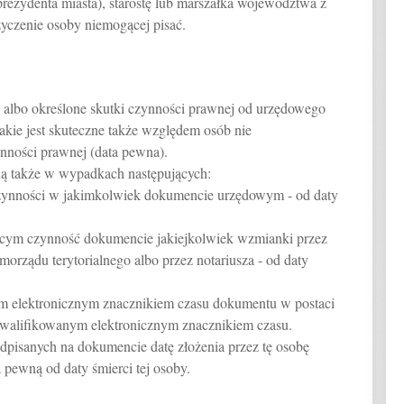
 prezydenta miasta), starostę lub marszałka województwa z
życzenie osoby niemogącej pisać.
ć albo określone skutki czynności prawnej od urzędowego
akie jest skuteczne także względem osób nie
nności prawnej (data pewna).
ą także w wypadkach następujących:
czynności w jakimkolwiek dokumencie urzędowym - od daty
ącym czynność dokumencie jakiejkolwiek wzmianki przez
orządu terytorialnego albo przez notariusza - od daty
ym elektronicznym znacznikiem czasu dokumentu w postaci
 kwalifikowanym elektronicznym znacznikiem czasu.
odpisanych na dokumencie datę złożenia przez tę osobę
pewną od daty śmierci tej osoby.