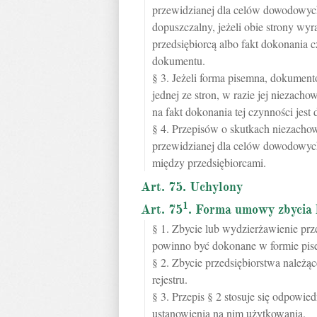
przewidzianej dla celów dowodowych
dopuszczalny, jeżeli obie strony wy
przedsiębiorcą albo fakt dokonania
dokumentu.
§ 3. Jeżeli forma pisemna, dokument
jednej ze stron, w razie jej niezac
na fakt dokonania tej czynności jest 
§ 4. Przepisów o skutkach niezacho
przewidzianej dla celów dowodowych
między przedsiębiorcami.
Art. 75. Uchylony
1
Art. 75
. Forma umowy zbycia 
§ 1. Zbycie lub wydzierżawienie prz
powinno być dokonane w formie pise
§ 2. Zbycie przedsiębiorstwa należą
rejestru.
§ 3. Przepis § 2 stosuje się odpowi
ustanowienia na nim użytkowania.