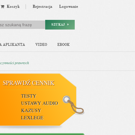
Koszyk
Rejestracja
Logowanie
SZUKAJ
A APLIKANTA
VIDEO
EBOOK
 czynności prawnych
SPRAWDŹ CENNIK
TESTY
USTAWY AUDIO
KAZUSY
LEXLEGE