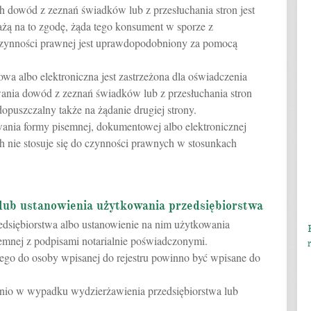
 dowód z zeznań świadków lub z przesłuchania stron jest
rażą na to zgodę, żąda tego konsument w sporze z
 czynności prawnej jest uprawdopodobniony za pomocą
owa albo elektroniczna jest zastrzeżona dla oświadczenia
howania dowód z zeznań świadków lub z przesłuchania stron
dopuszczalny także na żądanie drugiej strony.
wania formy pisemnej, dokumentowej albo elektronicznej
 nie stosuje się do czynności prawnych w stosunkach
lub ustanowienia użytkowania przedsiębiorstwa
edsiębiorstwa albo ustanowienie na nim użytkowania
mnej z podpisami notarialnie poświadczonymi.
cego do osoby wpisanej do rejestru powinno być wpisane do
ednio w wypadku wydzierżawienia przedsiębiorstwa lub