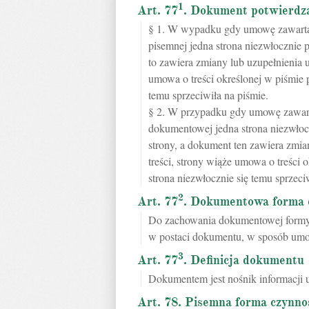
1
Art. 77
. Dokument potwierdz
§ 1. W wypadku gdy umowę zawartą
pisemnej jedna strona niezwłocznie 
to zawiera zmiany lub uzupełnienia u
umowa o treści określonej w piśmie 
temu sprzeciwiła na piśmie.
§ 2. W przypadku gdy umowę zawart
dokumentowej jedna strona niezwło
strony, a dokument ten zawiera zmian
treści, strony wiąże umowa o treści
strona niezwłocznie się temu sprzec
2
Art. 77
. Dokumentowa forma 
Do zachowania dokumentowej formy 
w postaci dokumentu, w sposób umoż
3
Art. 77
. Definicja dokumentu
Dokumentem jest nośnik informacji um
Art. 78. Pisemna forma czynno