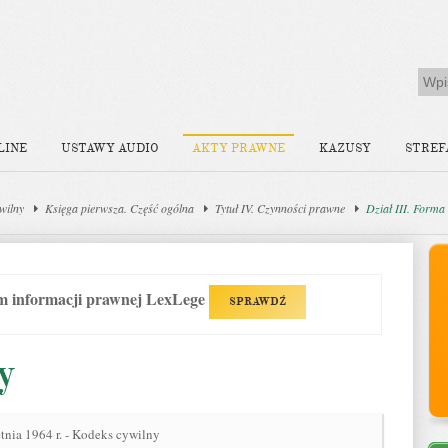
LINE
USTAWY AUDIO
AKTY PRAWNE
KAZUSY
STREF
wilny
Księga pierwsza. Część ogólna
Tytuł IV. Czynności prawne
Dział III. Forma
em informacji prawnej LexLege
SPRAWDŹ
y
tnia 1964 r. - Kodeks cywilny