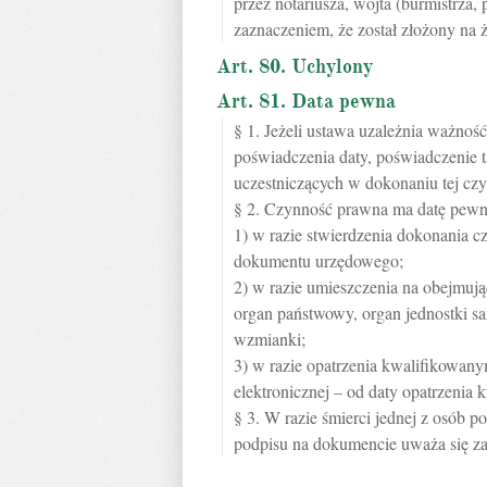
przez notariusza, wójta (burmistrza,
zaznaczeniem, że został złożony na 
Art. 80. Uchylony
Art. 81. Data pewna
§ 1. Jeżeli ustawa uzależnia ważnoś
poświadczenia daty, poświadczenie t
uczestniczących w dokonaniu tej czy
§ 2. Czynność prawna ma datę pewn
1) w razie stwierdzenia dokonania 
dokumentu urzędowego;
2) w razie umieszczenia na obejmuj
organ państwowy, organ jednostki sam
wzmianki;
3) w razie opatrzenia kwalifikowan
elektronicznej – od daty opatrzenia
§ 3. W razie śmierci jednej z osób p
podpisu na dokumencie uważa się za 