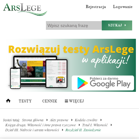
Rejestracja
Logowanie
SZUKAJ
TESTY
CENNIK
WIĘCEJ
Jesteś tutaj:
Strona główna
Akty prawne
Kodeks cywilny
Księga druga. Własność i inne prawa rzeczowe
Tytuł I. Własność
Dział III. Nabycie i utrata własności
Rozdział II. Zasiedzenie