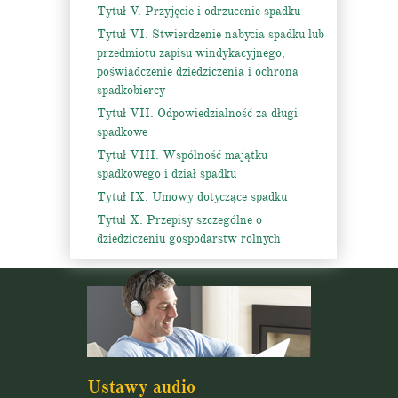
Tytuł V. Przyjęcie i odrzucenie spadku
Tytuł VI. Stwierdzenie nabycia spadku lub
przedmiotu zapisu windykacyjnego,
poświadczenie dziedziczenia i ochrona
spadkobiercy
Tytuł VII. Odpowiedzialność za długi
spadkowe
Tytuł VIII. Wspólność majątku
spadkowego i dział spadku
Tytuł IX. Umowy dotyczące spadku
Tytuł X. Przepisy szczególne o
dziedziczeniu gospodarstw rolnych
Ustawy audio