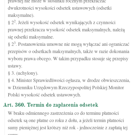
prawnej nie może w stosunku rocznym przekraczać
dwukrotności wysokości odsetek ustawowych (odsetki
maksymalne).
2
§ 2
. Jeżeli wysokość odsetek wynikających z czynności
prawnej przekracza wysokość odsetek maksymalnych, należą
się odsetki maksymalne.
3
§ 2
. Postanowienia umowne nie mogą wyłączać ani ograniczać
przepisów o odsetkach maksymalnych, także w razie dokonania
wyboru prawa obcego. W takim przypadku stosuje się przepisy
ustawy.
§ 3. (uchylony).
§ 4. Minister Sprawiedliwości ogłasza, w drodze obwieszczenia,
w Dzienniku Urzędowym Rzeczypospolitej Polskiej Monitor
Polski wysokość odsetek ustawowych.
Art. 360. Termin do zapłacenia odsetek
W braku odmiennego zastrzeżenia co do terminu płatności
odsetek są one płatne co roku z dołu, a jeżeli termin płatności
sumy pieniężnej jest krótszy niż rok - jednocześnie z zapłatą tej
sumy.