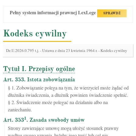
Pełny system informacji prawnej LexLege
SPRAWDŹ
Kodeks cywilny
Dz.U.2026.0.795 t.j.
-
Ustawa z dnia 23 kwietnia 1964 r. - Kodeks cywilny
Tytuł I. Przepisy ogólne
Art. 353. Istota zobowiązania
§ 1. Zobowiązanie polega na tym, że wierzyciel może żądać od
dłużnika świadczenia, a dłużnik powinien świadczenie spełnić.
§ 2. Świadczenie może polegać na działaniu albo na
zaniechaniu.
1
Art. 353
. Zasada swobody umów
Strony zawierające umowę mogą ułożyć stosunek prawny
według swego uznania, byleby jego treść lub cel nie