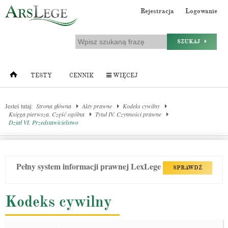
Rejestracja
Logowanie
SZUKAJ
TESTY
CENNIK
WIĘCEJ
Jesteś tutaj:
Strona główna
Akty prawne
Kodeks cywilny
Księga pierwsza. Część ogólna
Tytuł IV. Czynności prawne
Dział VI. Przedstawicielstwo
Pełny system informacji prawnej LexLege
SPRAWDŹ
Kodeks cywilny