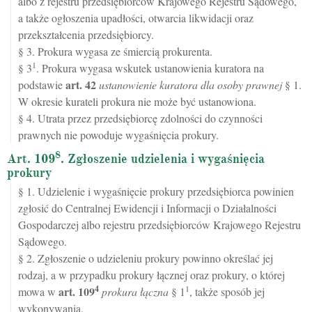
albo z rejestru przedsiębiorców Krajowego Rejestru Sądowego,
a także ogłoszenia upadłości, otwarcia likwidacji oraz
przekształcenia przedsiębiorcy.
§ 3. Prokura wygasa ze śmiercią prokurenta.
1
§ 3
. Prokura wygasa wskutek ustanowienia kuratora na
art.
42
podstawie
ustanowienie kuratora dla osoby prawnej
§ 1.
W okresie kurateli prokura nie może być ustanowiona.
§ 4. Utrata przez przedsiębiorcę zdolności do czynności
prawnych nie powoduje wygaśnięcia prokury.
8
Art. 109
. Zgłoszenie udzielenia i wygaśnięcia
prokury
§ 1. Udzielenie i wygaśnięcie prokury przedsiębiorca powinien
zgłosić do Centralnej Ewidencji i Informacji o Działalności
Gospodarczej albo rejestru przedsiębiorców Krajowego Rejestru
Sądowego.
§ 2. Zgłoszenie o udzieleniu prokury powinno określać jej
rodzaj, a w przypadku prokury łącznej oraz prokury, o której
4
1
art.
109
mowa w
prokura łączna
§ 1
, także sposób jej
wykonywania.