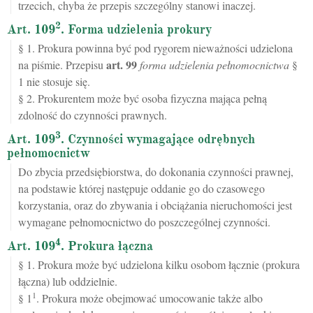
trzecich, chyba że przepis szczególny stanowi inaczej.
2
Art. 109
. Forma udzielenia prokury
§ 1. Prokura powinna być pod rygorem nieważności udzielona
art.
99
na piśmie. Przepisu
forma udzielenia pełnomocnictwa
§
1 nie stosuje się.
§ 2. Prokurentem może być osoba fizyczna mająca pełną
zdolność do czynności prawnych.
3
Art. 109
. Czynności wymagające odrębnych
pełnomocnictw
Do zbycia przedsiębiorstwa, do dokonania czynności prawnej,
na podstawie której następuje oddanie go do czasowego
korzystania, oraz do zbywania i obciążania nieruchomości jest
wymagane pełnomocnictwo do poszczególnej czynności.
4
Art. 109
. Prokura łączna
§ 1. Prokura może być udzielona kilku osobom łącznie (prokura
łączna) lub oddzielnie.
1
§ 1
. Prokura może obejmować umocowanie także albo