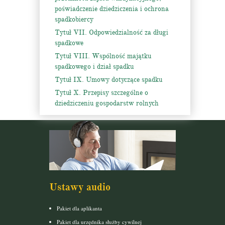
poświadczenie dziedziczenia i ochrona
spadkobiercy
Tytuł VII. Odpowiedzialność za długi
spadkowe
Tytuł VIII. Wspólność majątku
spadkowego i dział spadku
Tytuł IX. Umowy dotyczące spadku
Tytuł X. Przepisy szczególne o
dziedziczeniu gospodarstw rolnych
Ustawy audio
Pakiet dla aplikanta
Pakiet dla urzędnika służby cywilnej