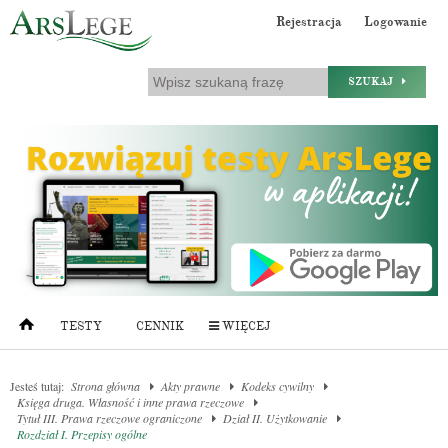
Rejestracja
Logowanie
SZUKAJ
TESTY
CENNIK
WIĘCEJ
Jesteś tutaj:
Strona główna
Akty prawne
Kodeks cywilny
Księga druga. Własność i inne prawa rzeczowe
Tytuł III. Prawa rzeczowe ograniczone
Dział II. Użytkowanie
Rozdział I. Przepisy ogólne