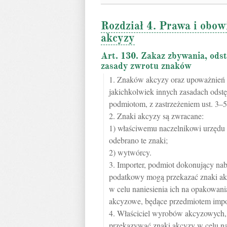
Rozdział 4. Prawa i obow
akcyzy
Art. 130. Zakaz zbywania, ods
zasady zwrotu znaków
1. Znaków akcyzy oraz upoważnień 
jakichkolwiek innych zasadach odst
podmiotom, z zastrzeżeniem ust. 3–5
2. Znaki akcyzy są zwracane:
1) właściwemu naczelnikowi urzędu
odebrano te znaki;
2) wytwórcy.
3. Importer, podmiot dokonujący na
podatkowy mogą przekazać znaki ak
w celu naniesienia ich na opakowa
akcyzowe, będące przedmiotem impo
4. Właściciel wyrobów akcyzowych
przekazywać znaki akcyzy w celu n