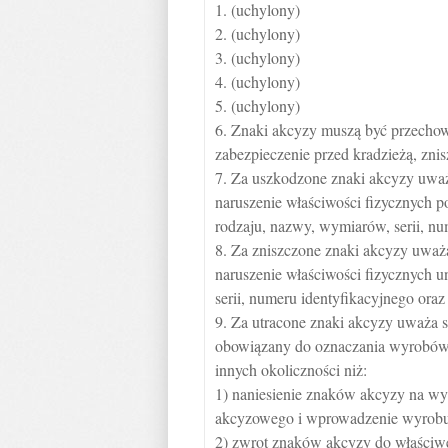
1. (uchylony)
2. (uchylony)
3. (uchylony)
4. (uchylony)
5. (uchylony)
6. Znaki akcyzy muszą być przecho
zabezpieczenie przed kradzieżą, zni
7. Za uszkodzone znaki akcyzy uważa
naruszenie właściwości fizycznych p
rodzaju, nazwy, wymiarów, serii, n
8. Za zniszczone znaki akcyzy uważa
naruszenie właściwości fizycznych u
serii, numeru identyfikacyjnego ora
9. Za utracone znaki akcyzy uważa s
obowiązany do oznaczania wyrobów a
innych okoliczności niż:
1) naniesienie znaków akcyzy na w
akcyzowego i wprowadzenie wyrobu 
2) zwrot znaków akcyzy do właściw