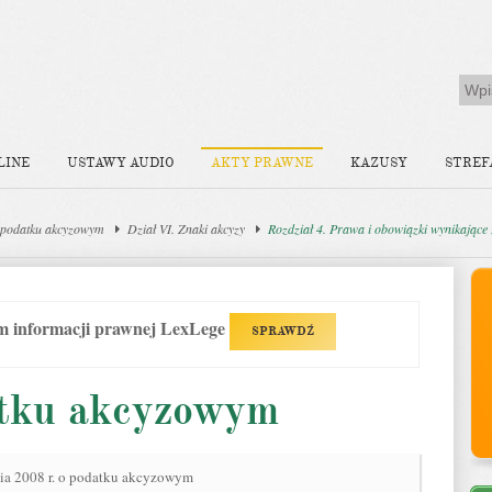
LINE
USTAWY AUDIO
AKTY PRAWNE
KAZUSY
STREF
 podatku akcyzowym
Dział VI. Znaki akcyzy
Rozdział 4. Prawa i obowiązki wynikające
em informacji prawnej LexLege
SPRAWDŹ
atku akcyzowym
nia 2008 r. o podatku akcyzowym