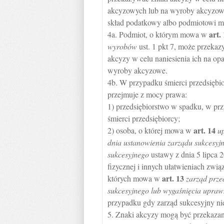
akcyzowych lub na wyroby akcyzow
skład podatkowy albo podmiotowi ma
art.
4a. Podmiot, o którym mowa w
wyrobów
ust. 1 pkt 7, może przek
akcyzy w celu naniesienia ich na 
wyroby akcyzowe.
4b. W przypadku śmierci przedsiębio
przejmuje z mocy prawa:
1) przedsiębiorstwo w spadku, w pr
śmierci przedsiębiorcy;
art.
14
2) osoba, o której mowa w
u
dnia ustanowienia zarządu sukcesyj
sukcesyjnego
ustawy z dnia 5 lipca 
fizycznej i innych ułatwieniach zwią
art.
13
których mowa w
zarząd prze
sukcesyjnego lub wygaśnięcia upraw
przypadku gdy zarząd sukcesyjny nie
5. Znaki akcyzy mogą być przekazan