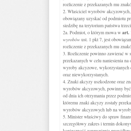
rozliczenie z przekazanych mu znak
2. Właściciel wyrobów akcyzowych
obowiązany uzyskać od podmiotu pr
siedzibę na terytorium państwa trze
art.
2a. Podmiot, o którym mowa w
wyrobów
ust. 1 pkt 7, jest obowią
rozliczenie z przekazanych mu znak
3. Rozliczenie powinno zawierać w s
przekazanych w celu naniesienia n
wyroby akcyzowe, wykorzystanych do
oraz niewykorzystanych.
4. Znaki akcyzy uszkodzone oraz zn
wyrobów akcyzowych, powinny być z
od dnia ich otrzymania przez podmio
któremu znaki akcyzy zostały przek
wyrobów akcyzowych lub na wyrob
5. Minister właściwy do spraw finan
szczegółowy zakres i termin dokony
konieczność zapewnienia prawidłowe