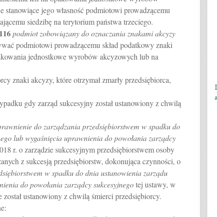
e stanowiące jego własność podmiotowi prowadzącemu
jącemu siedzibę na terytorium państwa trzeciego.
116
podmiot zobowiązany do oznaczania znakami akcyzy
azywać podmiotowi prowadzącemu skład podatkowy znaki
opakowania jednostkowe wyrobów akcyzowych lub na
rcy znaki akcyzy, które otrzymał zmarły przedsiębiorca,
zypadku gdy zarząd sukcesyjny został ustanowiony z chwilą
prawnienie do zarządzania przedsiębiorstwem w spadku do
nego lub wygaśnięcia uprawnienia do powołania zarządcy
2018 r. o zarządzie sukcesyjnym przedsiębiorstwem osoby
zanych z sukcesją przedsiębiorstw, dokonująca czynności, o
dsiębiorstwem w spadku do dnia ustanowienia zarządu
nienia do powołania zarządcy sukcesyjnego
tej ustawy, w
 został ustanowiony z chwilą śmierci przedsiębiorcy.
e: