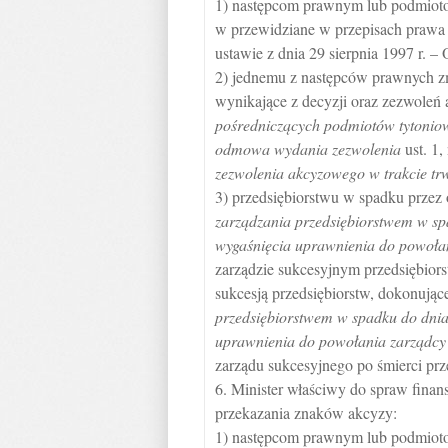
1) następcom prawnym lub podmioto
w przewidziane w przepisach prawa
ustawie z dnia 29 sierpnia 1997 r. 
2) jednemu z następców prawnych zm
wynikające z decyzji oraz zezwole
pośredniczących podmiotów tytonio
odmowa wydania zezwolenia
ust. 1
zezwolenia akcyzowego w trakcie tr
3) przedsiębiorstwu w spadku przez
zarządzania przedsiębiorstwem w sp
wygaśnięcia uprawnienia do powoła
zarządzie sukcesyjnym przedsiębiors
sukcesją przedsiębiorstw, dokonują
przedsiębiorstwem w spadku do dnia
uprawnienia do powołania zarządcy
zarządu sukcesyjnego po śmierci prz
6. Minister właściwy do spraw finan
przekazania znaków akcyzy:
1) następcom prawnym lub podmioto