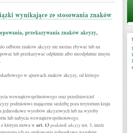
iązki wynikające ze stosowania znaków
tępowania, przekazywania znaków akcyzy,
do odbioru znaków akcyzy nie można zbywać lub na
ępować lub przekazywać odpłatnie albo nieodpłatnie innym
.
 skarbowego w sprawach znaków akcyzy, od którego
bycia wewnątrzwspólnotowego oraz przedstawiciel
cyzy podmiotowi mającemu siedzibę poza terytorium kraju
nia jednostkowe wyrobów akcyzowych lub na wyroby
rtu lub nabycia wewnątrzwspólnotowego.
art.
13
, o którym mowa w
podatnik akcyzy
ust. 3, może
aniesienia ich na opakowania jednostkowe wyrobów