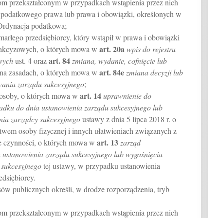
m przekształconym w przypadkach wstąpienia przez nich
 podatkowego prawa lub prawa i obowiązki, określonych w
– Ordynacja podatkowa;
arłego przedsiębiorcy, który wstąpił w prawa i obowiązki
art.
20a
ń akcyzowych, o których mowa w
wpis do rejestru
art.
84
wych
ust. 4 oraz
zmiana, wydanie, cofnięcie lub
art.
84e
, na zasadach, o których mowa w
zmiana decyzji lub
wania zarządu sukcesyjnego
;
art.
14
 osoby, o których mowa w
uprawnienie do
adku do dnia ustanowienia zarządu sukcesyjnego lub
nia zarządcy sukcesyjnego
ustawy z dnia 5 lipca 2018 r. o
twem osoby fizycznej i innych ułatwieniach związanych z
art.
13
ce czynności, o których mowa w
zarząd
 ustanowienia zarządu sukcesyjnego lub wygaśnięcia
 sukcesyjnego
tej ustawy, w przypadku ustanowienia
edsiębiorcy.
sów publicznych określi, w drodze rozporządzenia, tryb
m przekształconym w przypadkach wstąpienia przez nich