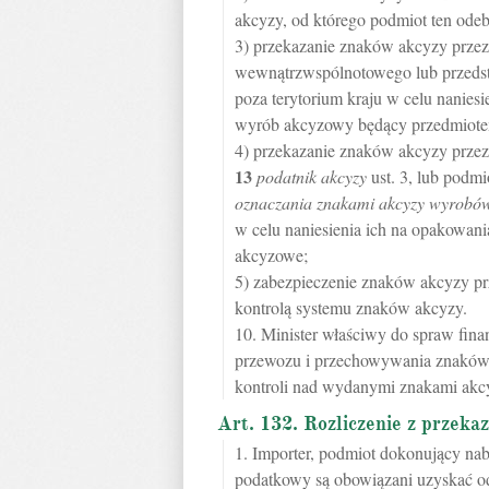
akcyzy, od którego podmiot ten odeb
3) przekazanie znaków akcyzy przez
wewnątrzwspólnotowego lub przedst
poza terytorium kraju w celu nanie
wyrób akcyzowy będący przedmiote
4) przekazanie znaków akcyzy prz
13
podatnik akcyzy
ust. 3, lub podm
oznaczania znakami akcyzy wyrobó
w celu naniesienia ich na opakowa
akcyzowe;
5) zabezpieczenie znaków akcyzy pr
kontrolą systemu znaków akcyzy.
10. Minister właściwy do spraw fina
przewozu i przechowywania znaków 
kontroli nad wydanymi znakami akc
Art. 132. Rozliczenie z przek
1. Importer, podmiot dokonujący na
podatkowy są obowiązani uzyskać od