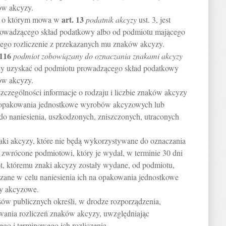
ów akcyzy.
art.
13
, o którym mowa w
podatnik akcyzy
ust. 3, jest
owadzącego skład podatkowy albo od podmiotu mającego
ciego rozliczenie z przekazanych mu znaków akcyzy.
116
podmiot zobowiązany do oznaczania znakami akcyzy
zany uzyskać od podmiotu prowadzącego skład podatkowy
ów akcyzy.
zczególności informacje o rodzaju i liczbie znaków akcyzy
a opakowania jednostkowe wyrobów akcyzowych lub
 naniesienia, uszkodzonych, zniszczonych, utraconych
aki akcyzy, które nie będą wykorzystywane do oznaczania
wrócone podmiotowi, który je wydał, w terminie 30 dni
t, któremu znaki akcyzy zostały wydane, od podmiotu,
azane w celu naniesienia ich na opakowania jednostkowe
y akcyzowe.
sów publicznych określi, w drodze rozporządzenia,
wania rozliczeń znaków akcyzy, uwzględniając
go i terminowego ich rozliczenia.