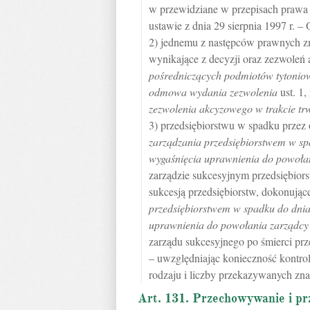
w przewidziane w przepisach prawa
ustawie z dnia 29 sierpnia 1997 r. 
2) jednemu z następców prawnych zm
wynikające z decyzji oraz zezwole
pośredniczących podmiotów tytonio
odmowa wydania zezwolenia
ust. 1
zezwolenia akcyzowego w trakcie tr
3) przedsiębiorstwu w spadku przez
zarządzania przedsiębiorstwem w sp
wygaśnięcia uprawnienia do powoła
zarządzie sukcesyjnym przedsiębiors
sukcesją przedsiębiorstw, dokonują
przedsiębiorstwem w spadku do dnia
uprawnienia do powołania zarządcy
zarządu sukcesyjnego po śmierci prz
– uwzględniając konieczność kontrol
rodzaju i liczby przekazywanych zn
Art. 131. Przechowywanie i p