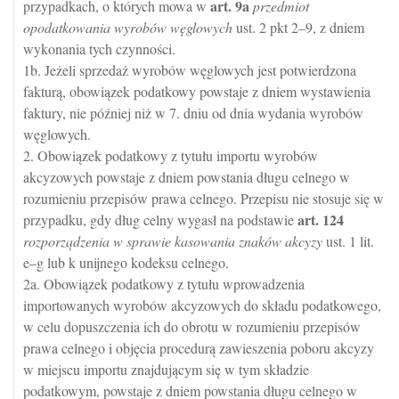
art.
9a
przypadkach, o których mowa w
przedmiot
opodatkowania wyrobów węglowych
ust. 2 pkt 2–9, z dniem
wykonania tych czynności.
1b. Jeżeli sprzedaż wyrobów węglowych jest potwierdzona
fakturą, obowiązek podatkowy powstaje z dniem wystawienia
faktury, nie później niż w 7. dniu od dnia wydania wyrobów
węglowych.
2. Obowiązek podatkowy z tytułu importu wyrobów
akcyzowych powstaje z dniem powstania długu celnego w
rozumieniu przepisów prawa celnego. Przepisu nie stosuje się w
art.
124
przypadku, gdy dług celny wygasł na podstawie
rozporządzenia w sprawie kasowania znaków akcyzy
ust. 1 lit.
e–g lub k unijnego kodeksu celnego.
2a. Obowiązek podatkowy z tytułu wprowadzenia
importowanych wyrobów akcyzowych do składu podatkowego,
w celu dopuszczenia ich do obrotu w rozumieniu przepisów
prawa celnego i objęcia procedurą zawieszenia poboru akcyzy
w miejscu importu znajdującym się w tym składzie
podatkowym, powstaje z dniem powstania długu celnego w