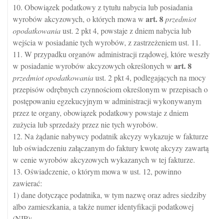
10. Obowiązek podatkowy z tytułu nabycia lub posiadania
art.
8
wyrobów akcyzowych, o których mowa w
przedmiot
opodatkowania
ust. 2 pkt 4, powstaje z dniem nabycia lub
wejścia w posiadanie tych wyrobów, z zastrzeżeniem ust. 11.
11. W przypadku organów administracji rządowej, które weszły
art.
8
w posiadanie wyrobów akcyzowych określonych w
przedmiot opodatkowania
ust. 2 pkt 4, podlegających na mocy
przepisów odrębnych czynnościom określonym w przepisach o
postępowaniu egzekucyjnym w administracji wykonywanym
przez te organy, obowiązek podatkowy powstaje z dniem
zużycia lub sprzedaży przez nie tych wyrobów.
12. Na żądanie nabywcy podatnik akcyzy wykazuje w fakturze
lub oświadczeniu załączanym do faktury kwotę akcyzy zawartą
w cenie wyrobów akcyzowych wykazanych w tej fakturze.
13. Oświadczenie, o którym mowa w ust. 12, powinno
zawierać:
1) dane dotyczące podatnika, w tym nazwę oraz adres siedziby
albo zamieszkania, a także numer identyfikacji podatkowej
(NIP);