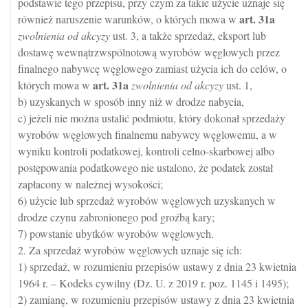
podstawie tego przepisu, przy czym za takie użycie uznaje się
art.
31a
również naruszenie warunków, o których mowa w
zwolnienia od akcyzy
ust. 3, a także sprzedaż, eksport lub
dostawę wewnątrzwspólnotową wyrobów węglowych przez
finalnego nabywcę węglowego zamiast użycia ich do celów, o
art.
31a
których mowa w
zwolnienia od akcyzy
ust. 1,
b) uzyskanych w sposób inny niż w drodze nabycia,
c) jeżeli nie można ustalić podmiotu, który dokonał sprzedaży
wyrobów węglowych finalnemu nabywcy węglowemu, a w
wyniku kontroli podatkowej, kontroli celno-skarbowej albo
postępowania podatkowego nie ustalono, że podatek został
zapłacony w należnej wysokości;
6) użycie lub sprzedaż wyrobów węglowych uzyskanych w
drodze czynu zabronionego pod groźbą kary;
7) powstanie ubytków wyrobów węglowych.
2. Za sprzedaż wyrobów węglowych uznaje się ich:
1) sprzedaż, w rozumieniu przepisów ustawy z dnia 23 kwietnia
1964 r. – Kodeks cywilny (Dz. U. z 2019 r. poz. 1145 i 1495);
2) zamianę, w rozumieniu przepisów ustawy z dnia 23 kwietnia