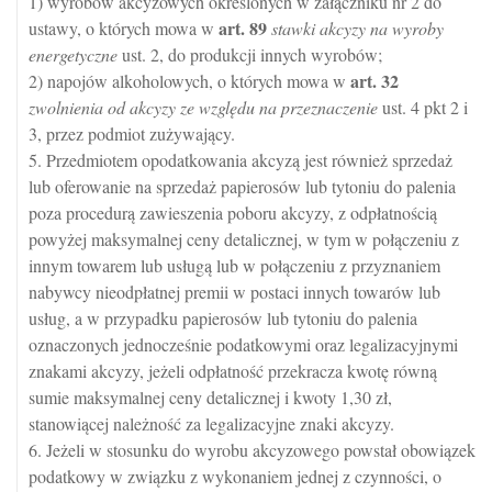
1) wyrobów akcyzowych określonych w załączniku nr 2 do
art.
89
ustawy, o których mowa w
stawki akcyzy na wyroby
energetyczne
ust. 2, do produkcji innych wyrobów;
art.
32
2) napojów alkoholowych, o których mowa w
zwolnienia od akcyzy ze względu na przeznaczenie
ust. 4 pkt 2 i
3, przez podmiot zużywający.
5. Przedmiotem opodatkowania akcyzą jest również sprzedaż
lub oferowanie na sprzedaż papierosów lub tytoniu do palenia
poza procedurą zawieszenia poboru akcyzy, z odpłatnością
powyżej maksymalnej ceny detalicznej, w tym w połączeniu z
innym towarem lub usługą lub w połączeniu z przyznaniem
nabywcy nieodpłatnej premii w postaci innych towarów lub
usług, a w przypadku papierosów lub tytoniu do palenia
oznaczonych jednocześnie podatkowymi oraz legalizacyjnymi
znakami akcyzy, jeżeli odpłatność przekracza kwotę równą
sumie maksymalnej ceny detalicznej i kwoty 1,30 zł,
stanowiącej należność za legalizacyjne znaki akcyzy.
6. Jeżeli w stosunku do wyrobu akcyzowego powstał obowiązek
podatkowy w związku z wykonaniem jednej z czynności, o