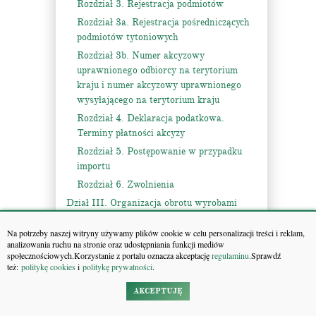
Rozdział 3. Rejestracja podmiotów
Rozdział 3a. Rejestracja pośredniczących
podmiotów tytoniowych
Rozdział 3b. Numer akcyzowy
uprawnionego odbiorcy na terytorium
kraju i numer akcyzowy uprawnionego
wysyłającego na terytorium kraju
Rozdział 4. Deklaracja podatkowa.
Terminy płatności akcyzy
Rozdział 5. Postępowanie w przypadku
importu
Rozdział 6. Zwolnienia
Dział III. Organizacja obrotu wyrobami
akcyzowymi
Na potrzeby naszej witryny używamy plików cookie w celu personalizacji treści i reklam,
Rozdział 1. Procedura zawieszenia poboru
analizowania ruchu na stronie oraz udostępniania funkcji mediów
akcyzy
społecznościowych.Korzystanie z portalu oznacza akceptację
regulaminu.
Sprawdź
też:
politykę cookies
i
politykę prywatności
.
Rozdział 1a, Przemieszczanie wyrobów
akcyzowych poza procedurą zawieszenia
AKCEPTUJĘ
poboru akcyzy z użyciem Systemu oraz
monitorowanie sprzedaży wyrobów