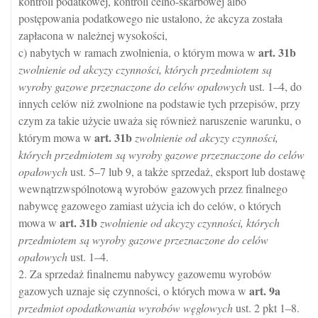
kontroli podatkowej, kontroli celno-skarbowej albo
postępowania podatkowego nie ustalono, że akcyza została
zapłacona w należnej wysokości,
art.
31b
c) nabytych w ramach zwolnienia, o którym mowa w
zwolnienie od akcyzy czynności, których przedmiotem są
wyroby gazowe przeznaczone do celów opałowych
ust. 1–4, do
innych celów niż zwolnione na podstawie tych przepisów, przy
czym za takie użycie uważa się również naruszenie warunku, o
art.
31b
którym mowa w
zwolnienie od akcyzy czynności,
których przedmiotem są wyroby gazowe przeznaczone do celów
opałowych
ust. 5–7 lub 9, a także sprzedaż, eksport lub dostawę
wewnątrzwspólnotową wyrobów gazowych przez finalnego
nabywcę gazowego zamiast użycia ich do celów, o których
art.
31b
mowa w
zwolnienie od akcyzy czynności, których
przedmiotem są wyroby gazowe przeznaczone do celów
opałowych
ust. 1–4.
2. Za sprzedaż finalnemu nabywcy gazowemu wyrobów
art.
9a
gazowych uznaje się czynności, o których mowa w
przedmiot opodatkowania wyrobów węglowych
ust. 2 pkt 1–8.