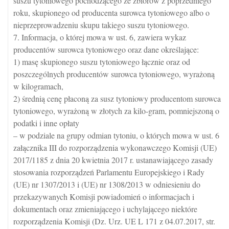
suszu tytoniowego pochodzącego ze zbiorów z poprzedniego
roku, skupionego od producenta surowca tytoniowego albo o
nieprzeprowadzeniu skupu takiego suszu tytoniowego.
7. Informacja, o której mowa w ust. 6, zawiera wykaz
producentów surowca tytoniowego oraz dane określające:
1) masę skupionego suszu tytoniowego łącznie oraz od
poszczególnych producentów surowca tytoniowego, wyrażoną
w kilogramach,
2) średnią cenę płaconą za susz tytoniowy producentom surowca
tytoniowego, wyrażoną w złotych za kilo-gram, pomniejszoną o
podatki i inne opłaty
– w podziale na grupy odmian tytoniu, o których mowa w ust. 6
załącznika III do rozporządzenia wykonawczego Komisji (UE)
2017/1185 z dnia 20 kwietnia 2017 r. ustanawiającego zasady
stosowania rozporządzeń Parlamentu Europejskiego i Rady
(UE) nr 1307/2013 i (UE) nr 1308/2013 w odniesieniu do
przekazywanych Komisji powiadomień o informacjach i
dokumentach oraz zmieniającego i uchylającego niektóre
rozporządzenia Komisji (Dz. Urz. UE L 171 z 04.07.2017, str.