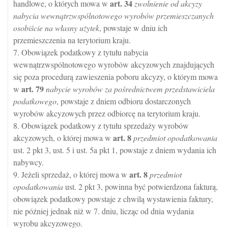
art.
34
handlowe, o których mowa w
zwolnienie od akcyzy
nabycia wewnątrzwspólnotowego wyrobów przemieszczanych
osobiście na własny użytek
, powstaje w dniu ich
przemieszczenia na terytorium kraju.
7. Obowiązek podatkowy z tytułu nabycia
wewnątrzwspólnotowego wyrobów akcyzowych znajdujących
się poza procedurą zawieszenia poboru akcyzy, o którym mowa
art.
79
w
nabycie wyrobów za pośrednictwem przedstawiciela
podatkowego
, powstaje z dniem odbioru dostarczonych
wyrobów akcyzowych przez odbiorcę na terytorium kraju.
8. Obowiązek podatkowy z tytułu sprzedaży wyrobów
art.
8
akcyzowych, o której mowa w
przedmiot opodatkowania
ust. 2 pkt 3, ust. 5 i ust. 5a pkt 1, powstaje z dniem wydania ich
nabywcy.
art.
8
9. Jeżeli sprzedaż, o której mowa w
przedmiot
opodatkowania
ust. 2 pkt 3, powinna być potwierdzona fakturą,
obowiązek podatkowy powstaje z chwilą wystawienia faktury,
nie później jednak niż w 7. dniu, licząc od dnia wydania
wyrobu akcyzowego.