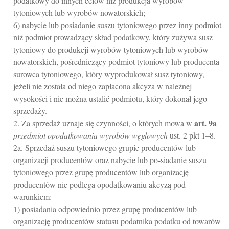
podatkowy do innych celów niż produkcja wyrobów
tytoniowych lub wyrobów nowatorskich;
6) nabycie lub posiadanie suszu tytoniowego przez inny podmiot
niż podmiot prowadzący skład podatkowy, który zużywa susz
tytoniowy do produkcji wyrobów tytoniowych lub wyrobów
nowatorskich, pośredniczący podmiot tytoniowy lub producenta
surowca tytoniowego, który wyprodukował susz tytoniowy,
jeżeli nie została od niego zapłacona akcyza w należnej
wysokości i nie można ustalić podmiotu, który dokonał jego
sprzedaży.
art.
9a
2. Za sprzedaż uznaje się czynności, o których mowa w
przedmiot opodatkowania wyrobów węglowych
ust. 2 pkt 1–8.
2a. Sprzedaż suszu tytoniowego grupie producentów lub
organizacji producentów oraz nabycie lub po-siadanie suszu
tytoniowego przez grupę producentów lub organizację
producentów nie podlega opodatkowaniu akcyzą pod
warunkiem:
1) posiadania odpowiednio przez grupę producentów lub
organizację producentów statusu podatnika podatku od towarów