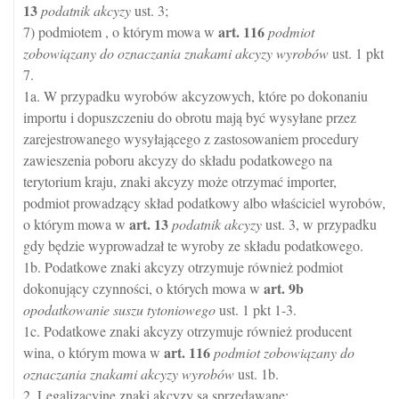
13
podatnik akcyzy
ust. 3;
art.
116
7) podmiotem , o którym mowa w
podmiot
zobowiązany do oznaczania znakami akcyzy wyrobów
ust. 1 pkt
7.
1a. W przypadku wyrobów akcyzowych, które po dokonaniu
importu i dopuszczeniu do obrotu mają być wysyłane przez
zarejestrowanego wysyłającego z zastosowaniem procedury
zawieszenia poboru akcyzy do składu podatkowego na
terytorium kraju, znaki akcyzy może otrzymać importer,
podmiot prowadzący skład podatkowy albo właściciel wyrobów,
art.
13
o którym mowa w
podatnik akcyzy
ust. 3, w przypadku
gdy będzie wyprowadzał te wyroby ze składu podatkowego.
1b. Podatkowe znaki akcyzy otrzymuje również podmiot
art.
9b
dokonujący czynności, o których mowa w
opodatkowanie suszu tytoniowego
ust. 1 pkt 1-3.
1c. Podatkowe znaki akcyzy otrzymuje również producent
art.
116
wina, o którym mowa w
podmiot zobowiązany do
oznaczania znakami akcyzy wyrobów
ust. 1b.
2. Legalizacyjne znaki akcyzy są sprzedawane: