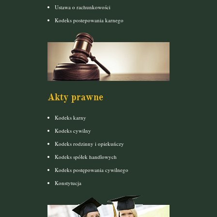
Ustawa o rachunkowości
Kodeks postepowania karnego
Akty prawne
Kodeks karny
Kodeks cywilny
Kodeks rodzinny i opiekuńczy
Kodeks spółek handlowych
Kodeks postępowania cywilnego
Konstytucja