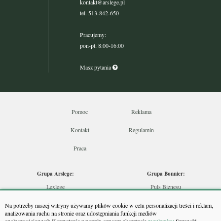
kontakt@arslege.pl
tel. 513-842-650
Pracujemy:
pon-pt: 8:00-16:00
Masz pytania
Pomoc
Reklama
Kontakt
Regulamin
Praca
Grupa Arslege:
Grupa Bonnier:
Lexlege
Puls Biznesu
Budownictwo
Bankier
Na potrzeby naszej witryny używamy plików cookie w celu personalizacji treści i reklam,
Skarbowcy
Puls Medycyny
analizowania ruchu na stronie oraz udostępniania funkcji mediów