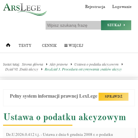
Rejestracja
Logowanie
SZUKAJ
TESTY
CENNIK
WIĘCEJ
Jesteś tutaj:
Strona główna
Akty prawne
Ustawa o podatku akcyzowym
Dział VI. Znaki akcyzy
Rozdział 3. Procedura otrzymywania znaków akcyzy
Pełny system informacji prawnej LexLege
SPRAWDŹ
Ustawa o podatku akcyzowym
Dz.U.2026.0.412 t.j.
-
Ustawa z dnia 6 grudnia 2008 r. o podatku