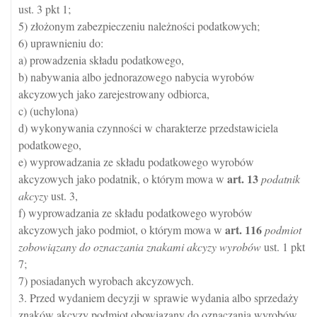
ust. 3 pkt 1;
5) złożonym zabezpieczeniu należności podatkowych;
6) uprawnieniu do:
a) prowadzenia składu podatkowego,
b) nabywania albo jednorazowego nabycia wyrobów
akcyzowych jako zarejestrowany odbiorca,
c) (uchylona)
d) wykonywania czynności w charakterze przedstawiciela
podatkowego,
e) wyprowadzania ze składu podatkowego wyrobów
art.
13
akcyzowych jako podatnik, o którym mowa w
podatnik
akcyzy
ust. 3,
f) wyprowadzania ze składu podatkowego wyrobów
art.
116
akcyzowych jako podmiot, o którym mowa w
podmiot
zobowiązany do oznaczania znakami akcyzy wyrobów
ust. 1 pkt
7;
7) posiadanych wyrobach akcyzowych.
3. Przed wydaniem decyzji w sprawie wydania albo sprzedaży
znaków akcyzy podmiot obowiązany do oznaczania wyrobów