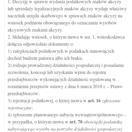
1. Decyzję w sprawie wydania podatkowych znaków akcyzy
lub sprzedaży legalizacyjnych znaków akcyzy wydaje właściwy
naczelnik urzędu skarbowego w sprawach znaków akcyzy na
wniosek podmiotu obowiązanego do oznaczania wyrobów
akcyzowych znakami akcyzy.
2. Składając wniosek, o którym mowa w ust. 1, wnioskodawca
dołącza odpowiednio dokumenty o:
1) zaległościach podatkowych w podatkach stanowiących
dochód budżetu państwa albo ich braku;
2) rodzaju prowadzonej działalności gospodarczej i posiadaniu
zezwolenia, koncesji lub uzyskaniu wpisu do rejestru
przedsiębiorców wykonujących działalność regulowaną w
rozumieniu przepisów ustawy z dnia 6 marca 2018 r. – Prawo
przedsiębiorców;
art.
16
3) rejestracji podatkowej, o której mowa w
zgłoszenie
rejestracyjne
;
4) zgłoszeniu planowanego nabycia wewnątrzwspólnotowego –
art.
78
w przypadku, o którym mowa w
obowiązki podatnika
nabywającego wyroby na potrzeby działalności gospodarczej