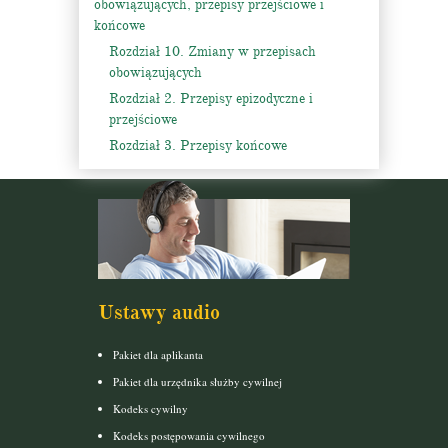
obowiązujących, przepisy przejściowe i
końcowe
Rozdział 10. Zmiany w przepisach
obowiązujących
Rozdział 2. Przepisy epizodyczne i
przejściowe
Rozdział 3. Przepisy końcowe
Ustawy audio
Pakiet dla aplikanta
Pakiet dla urzędnika służby cywilnej
Kodeks cywilny
Kodeks postępowania cywilnego