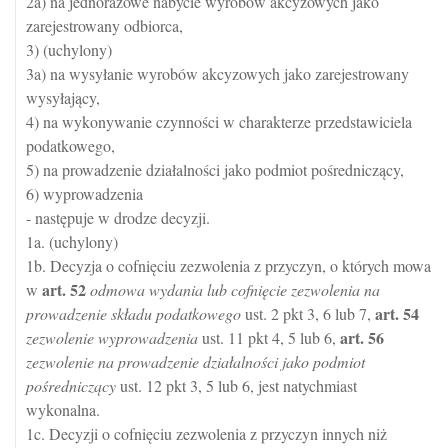
2a) na jednorazowe nabycie wyrobów akcyzowych jako
zarejestrowany odbiorca,
3) (uchylony)
3a) na wysyłanie wyrobów akcyzowych jako zarejestrowany
wysyłający,
4) na wykonywanie czynności w charakterze przedstawiciela
podatkowego,
5) na prowadzenie działalności jako podmiot pośredniczący,
6) wyprowadzenia
- następuje w drodze decyzji.
1a. (uchylony)
1b. Decyzja o cofnięciu zezwolenia z przyczyn, o których mowa
art.
52
w
odmowa wydania lub cofnięcie zezwolenia na
art.
54
prowadzenie składu podatkowego
ust. 2 pkt 3, 6 lub 7,
art.
56
zezwolenie wyprowadzenia
ust. 11 pkt 4, 5 lub 6,
zezwolenie na prowadzenie działalności jako podmiot
pośredniczący
ust. 12 pkt 3, 5 lub 6, jest natychmiast
wykonalna.
1c. Decyzji o cofnięciu zezwolenia z przyczyn innych niż