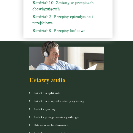
Rozdział 10. Zmiany w przepisach
obowiązujących
Rozdział 2. Przepisy epizodyczne i
przejściowe
Rozdział 3. Przepisy końcowe
Ustawy audio
Pakiet dla aplikanta
Pakiet dla urzędnika służby cywilnej
Kodeks cywilny
Kodeks postępowania cywilnego
Ustawa o rachunkowości
Kodeks postepowania karnego