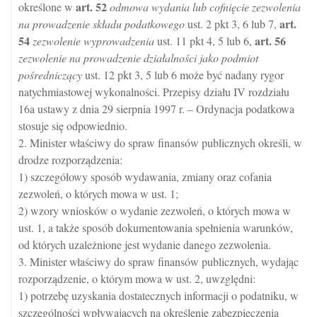
art.
52
określone w
odmowa wydania lub cofnięcie zezwolenia
art.
na prowadzenie składu podatkowego
ust. 2 pkt 3, 6 lub 7,
54
art.
56
zezwolenie wyprowadzenia
ust. 11 pkt 4, 5 lub 6,
zezwolenie na prowadzenie działalności jako podmiot
pośredniczący
ust. 12 pkt 3, 5 lub 6 może być nadany rygor
natychmiastowej wykonalności. Przepisy działu IV rozdziału
16a ustawy z dnia 29 sierpnia 1997 r. – Ordynacja podatkowa
stosuje się odpowiednio.
2. Minister właściwy do spraw finansów publicznych określi, w
drodze rozporządzenia:
1) szczegółowy sposób wydawania, zmiany oraz cofania
zezwoleń, o których mowa w ust. 1;
2) wzory wniosków o wydanie zezwoleń, o których mowa w
ust. 1, a także sposób dokumentowania spełnienia warunków,
od których uzależnione jest wydanie danego zezwolenia.
3. Minister właściwy do spraw finansów publicznych, wydając
rozporządzenie, o którym mowa w ust. 2, uwzględni:
1) potrzebę uzyskania dostatecznych informacji o podatniku, w
szczególności wpływających na określenie zabezpieczenia