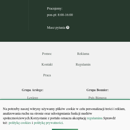
Pracujemy:
pon-pt: 8:00-16:00
Masz pytania
Pomoc
Reklama
Kontakt
Regulamin
Praca
Grupa Arslege:
Grupa Bonnier:
Lexlege
Puls Biznesu
Budownictwo
Bankier
Na potrzeby naszej witryny używamy plików cookie w celu personalizacji treści i reklam,
Skarbowcy
Puls Medycyny
analizowania ruchu na stronie oraz udostępniania funkcji mediów
społecznościowych.Korzystanie z portalu oznacza akceptację
regulaminu.
Sprawdź
Urzędnik
Monitor Firm
też:
politykę cookies
i
politykę prywatności
.
Rzeczoznawca
Puls Farmacji