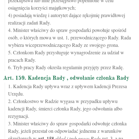
przekupstwa lub inne przestępstwo popełnione w celu
osiągnięcia korzyści majątkowych;
4) posiadają wiedzę i autorytet dające rękojmię prawidłowej
realizacji zadań Rady.
4. Minister właściwy do spraw gospodarki powołuje spośród
osób, o których mowa w ust. 1, przewodniczącego Rady. Rada
wybiera wiceprzewodniczącego Rady ze swojego grona.
5. Członkom Rady przysługuje wynagrodzenie za udział w
pracach Rady.
6. Tryb pracy Rady określa regulamin przyjęty przez Radę.
Art. 159. Kadencja Rady , odwołanie członka Rady
1. Kadencja Rady upływa wraz z upływem kadencji Prezesa
Urzędu.
2. Członkostwo w Radzie wygasa w przypadku upływu
kadencji Rady, śmierci członka Rady, jego odwołania albo
rezygnacji.
3. Minister właściwy do spraw gospodarki odwołuje członka
Rady, jeżeli przestał on odpowiadać jednemu z warunków
art.
158
określonych w
skład i tryb pracy Rady
ust. 3, a na