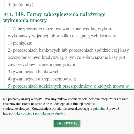
4. (uchylony)
Art. 148. Formy zabezpieczenia należytego
wykonania umowy
1. Zabezpieczenie może być wnoszone według wyboru
wykonawcy w jednej lub w kilku następujących formach:
1) pieniądzu;
2) poręczeniach bankowych lub poręczeniach spółdzielczej kasy
oszczędnościowo-kredytowej, z tym że zobowiązanie kasy jest
zawsze zobowiązaniem pieniężnym;
3) gwarancjach bankowych;
4) gwarancjach ubezpieczeniowych;
5) poręczeniach udzielanych przez podmioty, o których mowa w
art.
6b
pomoc finansowa udzielana przez Agencję
ust. 5 pkt 2
Na potrzeby naszej witryny używamy plików cookie w celu personalizacji treści i reklam,
ustawy z dnia 9 listopada 2000 r. o utworzeniu Polskiej Agencji
analizowania ruchu na stronie oraz udostępniania funkcji mediów
Rozwoju Przedsiębiorczości.
społecznościowych.Korzystanie z portalu oznacza akceptację
regulaminu.
Sprawdź
też:
politykę cookies
i
politykę prywatności
.
2. Za zgodą zamawiającego zabezpieczenie może być wnoszone
również:
AKCEPTUJĘ
1) w wekslach z poręczeniem wekslowym banku lub