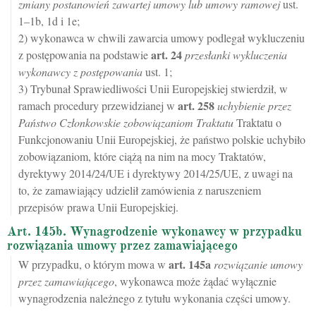
zmiany postanowień zawartej umowy lub umowy ramowej
ust.
1–1b, 1d i 1e;
2) wykonawca w chwili zawarcia umowy podlegał wykluczeniu
art.
24
z postępowania na podstawie
przesłanki wykluczenia
wykonawcy z postępowania
ust. 1;
3) Trybunał Sprawiedliwości Unii Europejskiej stwierdził, w
art.
258
ramach procedury przewidzianej w
uchybienie przez
Państwo Członkowskie zobowiązaniom Traktatu
Traktatu o
Funkcjonowaniu Unii Europejskiej, że państwo polskie uchybiło
zobowiązaniom, które ciążą na nim na mocy Traktatów,
dyrektywy 2014/24/UE i dyrektywy 2014/25/UE, z uwagi na
to, że zamawiający udzielił zamówienia z naruszeniem
przepisów prawa Unii Europejskiej.
Art. 145b. Wynagrodzenie wykonawcy w przypadku
rozwiązania umowy przez zamawiającego
art.
145a
W przypadku, o którym mowa w
rozwiązanie umowy
przez zamawiającego
, wykonawca może żądać wyłącznie
wynagrodzenia należnego z tytułu wykonania części umowy.