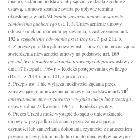
miał uzasadnione podstawy, aby sądzić, że działa zgodnie z
ustawą, a umowa została zawarta po upływie terminu
art.
94
określonego w
termin zawarcia umowy w sprawie
zamówienia publicznego
ust. 1. 3. Unieważnienie umowy
art.
odnosi skutek od momentu jej zawarcia, z zastrzeżeniem
192
uwzględnienie odwołania przez Izbę
ust. 3 pkt 2 lit. b.
4. Z przyczyn, o których mowa w ust. 1 oraz 6, nie można żądać
art.
189
stwierdzenia nieważności umowy na podstawie
powództwo o ustalenie stosunku prawnego lub prawa
ustawy z
dnia 17 listopada 1964 r. – Kodeks postępowania cywilnego
(Dz. U. z 2014 r. poz. 101, z późn. zm.).
5. Przepis ust. 1 nie wyłącza możliwości żądania przez
5
art.
70
zamawiającego unieważnienia umowy na podstawie
unieważnienie umowy zawartej w wyniku aukcji lub przetargu
,
ustawy z dnia 23 kwietnia 1964 r. – Kodeks cywilny.
6. Prezes Urzędu może wystąpić do sądu o unieważnienie
umowy w przypadku dokonania przez zamawiającego
czynności lub zaniechania dokonania czynności z naruszeniem
przepisu ustawy, które miało lub mogło mieć wpływ na wynik