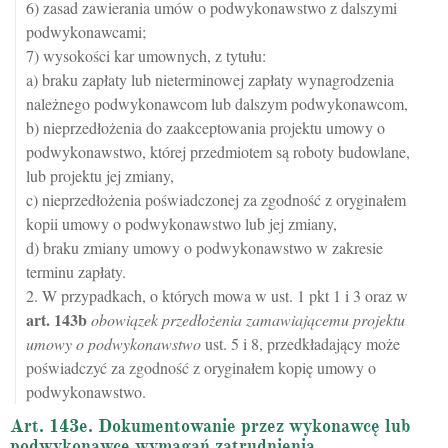
6) zasad zawierania umów o podwykonawstwo z dalszymi
podwykonawcami;
7) wysokości kar umownych, z tytułu:
a) braku zapłaty lub nieterminowej zapłaty wynagrodzenia
należnego podwykonawcom lub dalszym podwykonawcom,
b) nieprzedłożenia do zaakceptowania projektu umowy o
podwykonawstwo, której przedmiotem są roboty budowlane,
lub projektu jej zmiany,
c) nieprzedłożenia poświadczonej za zgodność z oryginałem
kopii umowy o podwykonawstwo lub jej zmiany,
d) braku zmiany umowy o podwykonawstwo w zakresie
terminu zapłaty.
2. W przypadkach, o których mowa w ust. 1 pkt 1 i 3 oraz w
art.
143b
obowiązek przedłożenia zamawiającemu projektu
umowy o podwykonawstwo
ust. 5 i 8, przedkładający może
poświadczyć za zgodność z oryginałem kopię umowy o
podwykonawstwo.
Art. 143e. Dokumentowanie przez wykonawcę lub
podwykonawcę wymagań zatrudnienia