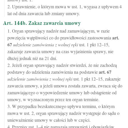
2. Uprawnienie, o którym mowa w ust. 1, wygasa z upływem 4
lat od dnia zawarcia lub zmiany umowy.
Art. 144b. Zakaz zawarcia umowy
1. Organ sprawujący nadzór nad zamawiającym, w razie
art.
powzięcia wątpliwości co do prawidłowości zastosowania
67
udzielenie zamówienia z wolnej ręki
ust. 1 pkt 12–15,
zakazuje zawarcia umowy na czas wyjaśnienia sprawy, nie
dłużej jednak niż na 21 dni.
2. Jeżeli organ sprawujący nadzór stwierdzi, że nie zachodzą
art.
67
podstawy do udzielenia zamówienia na podstawie
udzielenie zamówienia z wolnej ręki
ust. 1 pkt 12–15, zakazuje
zawarcia umowy, a jeżeli umowa została zawarta, zwraca się do
zamawiającego o wypowiedzenie umowy lub odstąpienie od
umowy, w wyznaczonym przez ten organ terminie.
3. W przypadku bezskutecznego upływu terminu, o którym
mowa w ust. 2, organ sprawujący nadzór występuje do sądu o
unieważnienie umowy w całości lub w części.
4. Przepisy ust. 1–4 nie naruszają uprawnień i obowiązków