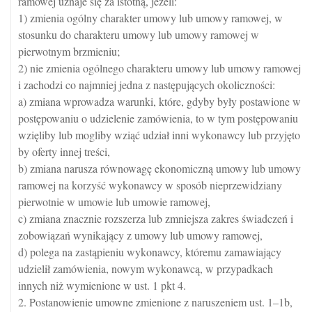
ramowej uznaje się za istotną, jeżeli:
1) zmienia ogólny charakter umowy lub umowy ramowej, w
stosunku do charakteru umowy lub umowy ramowej w
pierwotnym brzmieniu;
2) nie zmienia ogólnego charakteru umowy lub umowy ramowej
i zachodzi co najmniej jedna z następujących okoliczności:
a) zmiana wprowadza warunki, które, gdyby były postawione w
postępowaniu o udzielenie zamówienia, to w tym postępowaniu
wzięliby lub mogliby wziąć udział inni wykonawcy lub przyjęto
by oferty innej treści,
b) zmiana narusza równowagę ekonomiczną umowy lub umowy
ramowej na korzyść wykonawcy w sposób nieprzewidziany
pierwotnie w umowie lub umowie ramowej,
c) zmiana znacznie rozszerza lub zmniejsza zakres świadczeń i
zobowiązań wynikający z umowy lub umowy ramowej,
d) polega na zastąpieniu wykonawcy, któremu zamawiający
udzielił zamówienia, nowym wykonawcą, w przypadkach
innych niż wymienione w ust. 1 pkt 4.
2. Postanowienie umowne zmienione z naruszeniem ust. 1–1b,