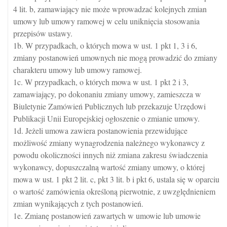
4 lit. b, zamawiający nie może wprowadzać kolejnych zmian
umowy lub umowy ramowej w celu uniknięcia stosowania
przepisów ustawy.
1b. W przypadkach, o których mowa w ust. 1 pkt 1, 3 i 6,
zmiany postanowień umownych nie mogą prowadzić do zmiany
charakteru umowy lub umowy ramowej.
1c. W przypadkach, o których mowa w ust. 1 pkt 2 i 3,
zamawiający, po dokonaniu zmiany umowy, zamieszcza w
Biuletynie Zamówień Publicznych lub przekazuje Urzędowi
Publikacji Unii Europejskiej ogłoszenie o zmianie umowy.
1d. Jeżeli umowa zawiera postanowienia przewidujące
możliwość zmiany wynagrodzenia należnego wykonawcy z
powodu okoliczności innych niż zmiana zakresu świadczenia
wykonawcy, dopuszczalną wartość zmiany umowy, o której
mowa w ust. 1 pkt 2 lit. c, pkt 3 lit. b i pkt 6, ustala się w oparciu
o wartość zamówienia określoną pierwotnie, z uwzględnieniem
zmian wynikających z tych postanowień.
1e. Zmianę postanowień zawartych w umowie lub umowie