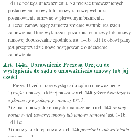
1d i 1e podlega unieważnieniu. Na miejsce unieważnionych
postanowień umowy lub umowy ramowej wchodzą
postanowienia umowne w pierwotnym brzmieniu.
3. Jeżeli zamawiający zamierza zmienić warunki realizacji
zamówienia, które wykraczają poza zmiany umowy lub umowy
ramowej dopuszczalne zgodnie z ust. 1–1b, 1d i 1e obowiązany
jest przeprowadzić nowe postępowanie o udzielenie
zamówienia.
Art. 144a. Uprawnienie Prezesa Urzędu do
wystąpienia do sądu o unieważnienie umowy lub jej
części
1. Prezes Urzędu może wystąpić do sądu o unieważnienie:
art.
140
1) części umowy, o której mowa w
zakres świadczenia
wykonawcy wynikający z umowy
ust. 3;
art.
144
2) zmian umowy dokonanych z naruszeniem
zmiany
postanowień zawartej umowy lub umowy ramowej
ust. 1–1b,
1d i 1e;
art.
146
3) umowy, o której mowa w
przesłanki unieważnienia
umowy
ust. 1.