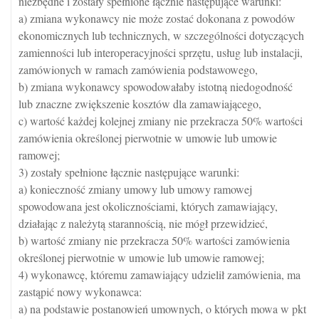
niezbędne i zostały spełnione łącznie następujące warunki:
a) zmiana wykonawcy nie może zostać dokonana z powodów
ekonomicznych lub technicznych, w szczególności dotyczących
zamienności lub interoperacyjności sprzętu, usług lub instalacji,
zamówionych w ramach zamówienia podstawowego,
b) zmiana wykonawcy spowodowałaby istotną niedogodność
lub znaczne zwiększenie kosztów dla zamawiającego,
c) wartość każdej kolejnej zmiany nie przekracza 50% wartości
zamówienia określonej pierwotnie w umowie lub umowie
ramowej;
3) zostały spełnione łącznie następujące warunki:
a) konieczność zmiany umowy lub umowy ramowej
spowodowana jest okolicznościami, których zamawiający,
działając z należytą starannością, nie mógł przewidzieć,
b) wartość zmiany nie przekracza 50% wartości zamówienia
określonej pierwotnie w umowie lub umowie ramowej;
4) wykonawcę, któremu zamawiający udzielił zamówienia, ma
zastąpić nowy wykonawca:
a) na podstawie postanowień umownych, o których mowa w pkt