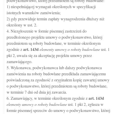
podwykonawstwo, której przedmiotem są roboty budowlane:
1) niespełniającej wymagań określonych w specyfikacji
istotnych warunków zamówienia;
2) gdy przewiduje termin zapłaty wynagrodzenia dłuższy niż
określony w ust. 2.
4. Niezgłoszenie w formie pisemnej zastrzeżeń do
przedłożonego projektu umowy o podwykonawstwo, której
przedmiotem są roboty budowlane, w terminie określonym
art.
143d
zgodnie z
elementy umowy o roboty budowlane
ust. 1
pkt 2, uważa się za akceptację projektu umowy przez
zamawiającego.
5. Wykonawca, podwykonawca lub dalszy podwykonawca
zamówienia na roboty budowlane przedkłada zamawiającemu
poświadczoną za zgodność z oryginałem kopię zawartej umowy
o podwykonawstwo, której przedmiotem są roboty budowlane,
w terminie 7 dni od dnia jej zawarcia.
art.
143d
6. Zamawiający, w terminie określonym zgodnie z
elementy umowy o roboty budowlane
ust. 1 pkt 2, zgłasza w
formie pisemnej sprzeciw do umowy o podwykonawstwo, której