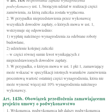
art.
143c
w
bezpośrednia zapłata wynagrodzenia
podwykonawcy
ust. 1, biorącym udział w realizacji części
zamówienia, za którą zaliczka została wypłacona.
2. W przypadku nieprzedstawienia przez wykonawcę
wszystkich dowodów zapłaty, o których mowa w ust. 1,
wstrzymuje się odpowiednio:
1) wypłatę należnego wynagrodzenia za odebrane roboty
budowlane,
2) udzielenie kolejnej zaliczki
– w części równej sumie kwot wynikających z
nieprzedstawionych dowodów zapłaty.
3. W przypadku, o którym mowa w ust. 1 pkt 1, zamawiający
może wskazać w specyfikacji istotnych warunków zamówienia
procentową wartość ostatniej części wynagrodzenia, która nie
może wynosić więcej niż 10% wynagrodzenia należnego
wykonawcy.
Art. 143b. Obowiązek przedłożenia zamawiającemu
projektu umowy o podwykonawstwo
1. Wykonawca, podwykonawca lub dalszy podwykonawca