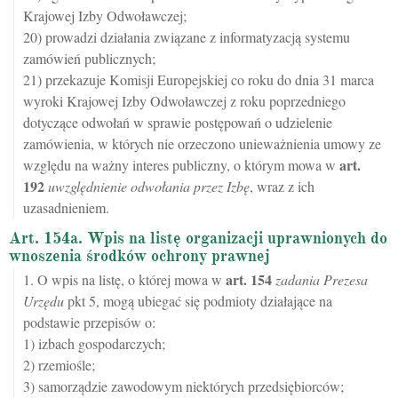
Krajowej Izby Odwoławczej;
20) prowadzi działania związane z informatyzacją systemu
zamówień publicznych;
21) przekazuje Komisji Europejskiej co roku do dnia 31 marca
wyroki Krajowej Izby Odwoławczej z roku poprzedniego
dotyczące odwołań w sprawie postępowań o udzielenie
zamówienia, w których nie orzeczono unieważnienia umowy ze
art.
względu na ważny interes publiczny, o którym mowa w
192
uwzględnienie odwołania przez Izbę
, wraz z ich
uzasadnieniem.
Art. 154a. Wpis na listę organizacji uprawnionych do
wnoszenia środków ochrony prawnej
art.
154
1. O wpis na listę, o której mowa w
zadania Prezesa
Urzędu
pkt 5, mogą ubiegać się podmioty działające na
podstawie przepisów o:
1) izbach gospodarczych;
2) rzemiośle;
3) samorządzie zawodowym niektórych przedsiębiorców;