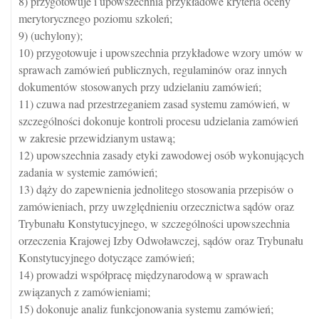
8) przygotowuje i upowszechnia przykładowe kryteria oceny
merytorycznego poziomu szkoleń;
9) (uchylony);
10) przygotowuje i upowszechnia przykładowe wzory umów w
sprawach zamówień publicznych, regulaminów oraz innych
dokumentów stosowanych przy udzielaniu zamówień;
11) czuwa nad przestrzeganiem zasad systemu zamówień, w
szczególności dokonuje kontroli procesu udzielania zamówień
w zakresie przewidzianym ustawą;
12) upowszechnia zasady etyki zawodowej osób wykonujących
zadania w systemie zamówień;
13) dąży do zapewnienia jednolitego stosowania przepisów o
zamówieniach, przy uwzględnieniu orzecznictwa sądów oraz
Trybunału Konstytucyjnego, w szczególności upowszechnia
orzeczenia Krajowej Izby Odwoławczej, sądów oraz Trybunału
Konstytucyjnego dotyczące zamówień;
14) prowadzi współpracę międzynarodową w sprawach
związanych z zamówieniami;
15) dokonuje analiz funkcjonowania systemu zamówień;