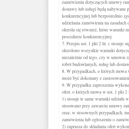
zamówieniu dotyczących umowy ramo
dostawy lub usługi będą nabywane
konkurencyjnej lub bezpośrednio 
udzielania zamówienia na zasadach o
określa się również, które warunk
procedurze konkurencyjnej.
7. Przepis ust. 1 pkt 2 lit. c stosuj
określono wszystkie warunki dotyczą
niezależnie od tego, czy w umowie r
robót budowlanych, usług lub dostaw
8. W przypadkach, o których mowa w u
może być dokonany z zastosowaniem 
9. W przypadku zaproszenia wykon
ofert, o których mowa w ust. 1 pkt 2 
1) stosuje te same warunki udziału w
stosowano przy zawarciu umowy ramo
oraz, w stosownych przypadkach, in
zamówienia lub ogłoszeniu o zamów
2) zaprasza do składania ofert wy