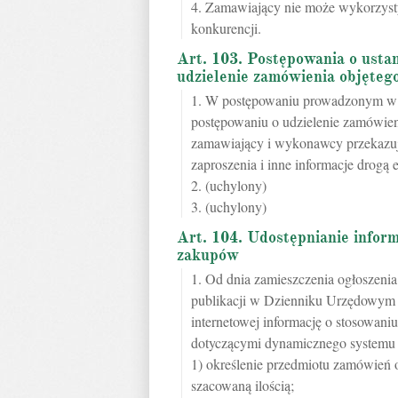
4. Zamawiający nie może wykorzys
konkurencji.
Art. 103. Postępowania o usta
udzielenie zamówienia objęte
1. W postępowaniu prowadzonym w 
postępowaniu o udzielenie zamówi
zamawiający i wykonawcy przekazuj
zaproszenia i inne informacje drogą 
2. (uchylony)
3. (uchylony)
Art. 104. Udostępnianie infor
zakupów
1. Od dnia zamieszczenia ogłoszeni
publikacji w Dzienniku Urzędowym U
internetowej informację o stosowan
dotyczącymi dynamicznego systemu 
1) określenie przedmiotu zamówień
szacowaną ilością;