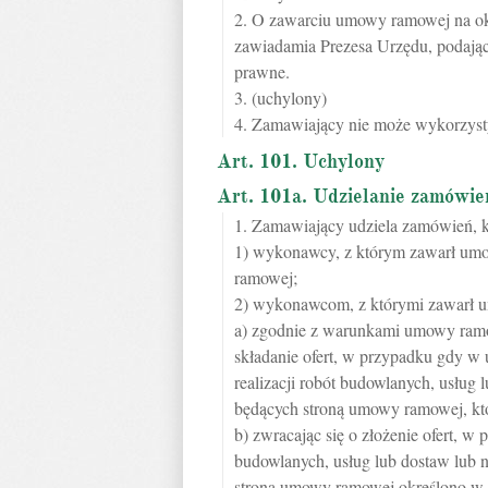
2. O zawarciu umowy ramowej na okr
zawiadamia Prezesa Urzędu, podając
prawne.
3. (uchylony)
4. Zamawiający nie może wykorzyst
Art. 101. Uchylony
Art. 101a. Udzielanie zamówi
1. Zamawiający udziela zamówień, k
1) wykonawcy, z którym zawarł um
ramowej;
2) wykonawcom, z którymi zawarł
a) zgodnie z warunkami umowy ram
składanie ofert, w przypadku gdy w
realizacji robót budowlanych, usłu
będących stroną umowy ramowej, któr
b) zwracając się o złożenie ofert, w
budowlanych, usług lub dostaw lub
stroną umowy ramowej określono w