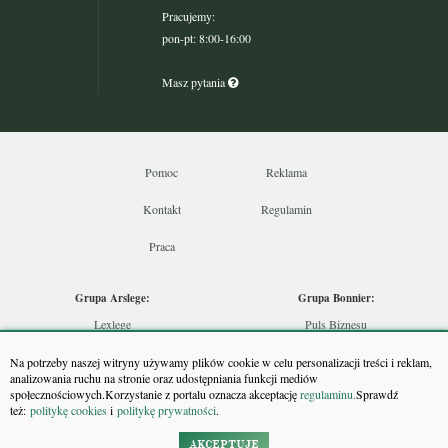
Pracujemy:
pon-pt: 8:00-16:00
Masz pytania
Pomoc
Reklama
Kontakt
Regulamin
Praca
Grupa Arslege:
Grupa Bonnier:
Lexlege
Puls Biznesu
Budownictwo
Bankier
Na potrzeby naszej witryny używamy plików cookie w celu personalizacji treści i reklam,
Skarbowcy
Puls Medycyny
analizowania ruchu na stronie oraz udostępniania funkcji mediów
społecznościowych.Korzystanie z portalu oznacza akceptację
regulaminu.
Sprawdź
Urzędnik
Monitor Firm
też:
politykę cookies
i
politykę prywatności
.
Rzeczoznawca
Puls Farmacji
Doradca Inwestycyjny
Pit.pl
AKCEPTUJĘ