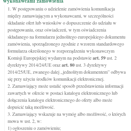
wykonawcami zamówienia
1. W postępowaniu o udzielenie zamówienia komunikacja
między zamawiającym a wykonawcami, w szczególności
składanie ofert lub wniosków o dopuszczenie do udziału w
postępowaniu, oraz oświadczeń, w tym oświadczenia
składanego na formularzu jednolitego europejskiego dokumentu
zamówienia, sporządzonego zgodnie z wzorem standardowego
formularza określonego w rozporządzeniu wykonawczym
art.
59
Komisji Europejskiej wydanym na podstawie
ust. 2
art.
80
dyrektywy 2014/24/UE oraz
ust. 3 dyrektywy
2014/25/UE, zwanego dalej „jednolitym dokumentem” odbywa
się przy użyciu środków komunikacji elektronicznej.
2. Zamawiający może ustalić sposób przedstawienia informacji
zawartych w ofercie w postaci katalogu elektronicznego lub
dołączenia katalogu elektronicznego do oferty albo może
dopuścić taką możliwość.
3. Zamawiający wskazuje na wymóg albo możliwość, o których
mowa w ust. 2, w:
1) ogłoszeniu o zamówieniu;