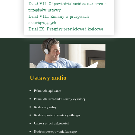
Dział VII. Odpowiedzialność za naruszenie
przepisów ustawy
Dział VIII. Zmiany w przepisach
obowiązujących
Dział IX. Przepisy przejściowe i końcowe
Ustawy audio
Pakiet dla aplikanta
Pakiet dla urzędnika służby cywilnej
Kodeks cywilny
Kodeks postępowania cywilnego
Ustawa o rachunkowości
Kodeks postepowania karnego