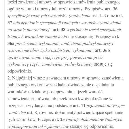
treści zawieranej umowy w sprawie zamówienia publicznego,
art.
36
ogólne warunki umowy lub wzór umowy. Przepisów
art.
specyfikacja istotnych warunków zamówienia
ust. 1–3 oraz
37
udostępnianie specyfikacji istotnych warunków zamówienia
art.
38
na stronie internetowej
i
wyjaśnienie treści specyfikacji
art.
istotnych warunków zamówienia
nie stosuje się. Przepisy
36a
powierzenie wykonania zamówienia podwykonawcy i
art.
36b
zastrzeżenie obowiązku osobistego wykonania
i
uprawnienia zamawiającego przy powierzeniu przez
wykonawcę części zamówienia podwykonawcy
stosuje się
odpowiednio.
2. Najpóźniej wraz z zawarciem umowy w sprawie zamówienia
publicznego wykonawca składa oświadczenie o spełnianiu
warunków udziału w postępowaniu, a jeżeli wartość
zamówienia jest równa lub przekracza kwoty określone w
art.
11
przepisach wydanych na podstawie
ogłoszenia dotyczące
zamówień
ust. 8, również dokumenty potwierdzające spełnianie
art.
25
tych warunków. Przepis
rodzaje dokumentów żądanych
w postępowaniu od wykonawców
stosuje się odpowiednio.