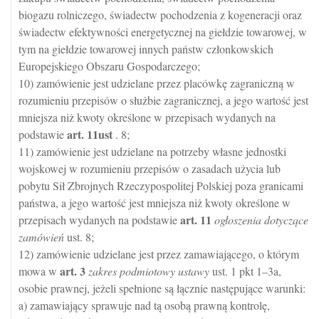
biogazu rolniczego, świadectw pochodzenia z kogeneracji oraz
świadectw efektywności energetycznej na giełdzie towarowej, w
tym na giełdzie towarowej innych państw członkowskich
Europejskiego Obszaru Gospodarczego;
10) zamówienie jest udzielane przez placówkę zagraniczną w
rozumieniu przepisów o służbie zagranicznej, a jego wartość jest
mniejsza niż kwoty określone w przepisach wydanych na
art.
11ust
podstawie
. 8;
11) zamówienie jest udzielane na potrzeby własne jednostki
wojskowej w rozumieniu przepisów o zasadach użycia lub
pobytu Sił Zbrojnych Rzeczypospolitej Polskiej poza granicami
państwa, a jego wartość jest mniejsza niż kwoty określone w
art.
11
przepisach wydanych na podstawie
ogłoszenia dotyczące
zamówień
ust. 8;
12) zamówienie udzielane jest przez zamawiającego, o którym
art.
3
mowa w
zakres podmiotowy ustawy
ust. 1 pkt 1–3a,
osobie prawnej, jeżeli spełnione są łącznie następujące warunki:
a) zamawiający sprawuje nad tą osobą prawną kontrolę,