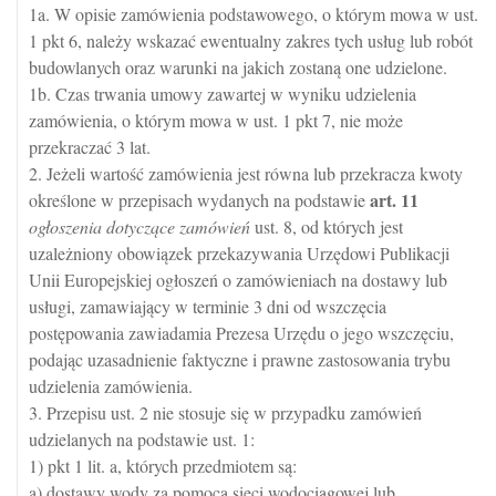
1a. W opisie zamówienia podstawowego, o którym mowa w ust.
1 pkt 6, należy wskazać ewentualny zakres tych usług lub robót
budowlanych oraz warunki na jakich zostaną one udzielone.
1b. Czas trwania umowy zawartej w wyniku udzielenia
zamówienia, o którym mowa w ust. 1 pkt 7, nie może
przekraczać 3 lat.
2. Jeżeli wartość zamówienia jest równa lub przekracza kwoty
art.
11
określone w przepisach wydanych na podstawie
ogłoszenia dotyczące zamówień
ust. 8, od których jest
uzależniony obowiązek przekazywania Urzędowi Publikacji
Unii Europejskiej ogłoszeń o zamówieniach na dostawy lub
usługi, zamawiający w terminie 3 dni od wszczęcia
postępowania zawiadamia Prezesa Urzędu o jego wszczęciu,
podając uzasadnienie faktyczne i prawne zastosowania trybu
udzielenia zamówienia.
3. Przepisu ust. 2 nie stosuje się w przypadku zamówień
udzielanych na podstawie ust. 1:
1) pkt 1 lit. a, których przedmiotem są:
a) dostawy wody za pomocą sieci wodociągowej lub