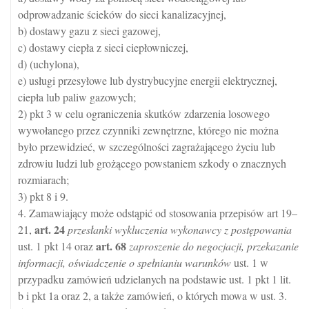
odprowadzanie ścieków do sieci kanalizacyjnej,
b) dostawy gazu z sieci gazowej,
c) dostawy ciepła z sieci ciepłowniczej,
d) (uchylona),
e) usługi przesyłowe lub dystrybucyjne energii elektrycznej,
ciepła lub paliw gazowych;
2) pkt 3 w celu ograniczenia skutków zdarzenia losowego
wywołanego przez czynniki zewnętrzne, którego nie można
było przewidzieć, w szczególności zagrażającego życiu lub
zdrowiu ludzi lub grożącego powstaniem szkody o znacznych
rozmiarach;
3) pkt 8 i 9.
4. Zamawiający może odstąpić od stosowania przepisów art 19–
art.
24
21,
przesłanki wykluczenia wykonawcy z postępowania
art.
68
ust. 1 pkt 14 oraz
zaproszenie do negocjacji, przekazanie
informacji, oświadczenie o spełnianiu warunków
ust. 1 w
przypadku zamówień udzielanych na podstawie ust. 1 pkt 1 lit.
b i pkt 1a oraz 2, a także zamówień, o których mowa w ust. 3.