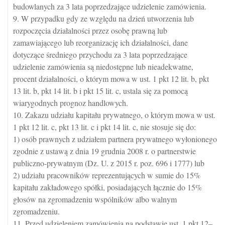
budowlanych za 3 lata poprzedzające udzielenie zamówienia.
9. W przypadku gdy ze względu na dzień utworzenia lub
rozpoczęcia działalności przez osobę prawną lub
zamawiającego lub reorganizację ich działalności, dane
dotyczące średniego przychodu za 3 lata poprzedzające
udzielenie zamówienia są niedostępne lub nieadekwatne,
procent działalności, o którym mowa w ust. 1 pkt 12 lit. b, pkt
13 lit. b, pkt 14 lit. b i pkt 15 lit. c, ustala się za pomocą
wiarygodnych prognoz handlowych.
10. Zakazu udziału kapitału prywatnego, o którym mowa w ust.
1 pkt 12 lit. c, pkt 13 lit. c i pkt 14 lit. c, nie stosuje się do:
1) osób prawnych z udziałem partnera prywatnego wyłonionego
zgodnie z ustawą z dnia 19 grudnia 2008 r. o partnerstwie
publiczno-prywatnym (Dz. U. z 2015 r. poz. 696 i 1777) lub
2) udziału pracowników reprezentujących w sumie do 15%
kapitału zakładowego spółki, posiadających łącznie do 15%
głosów na zgromadzeniu wspólników albo walnym
zgromadzeniu.
11. Przed udzieleniem zamówienia na podstawie ust. 1 pkt 12–