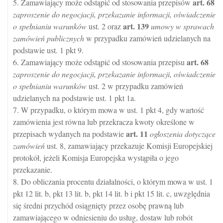
art.
68
5. Zamawiający może odstąpić od stosowania przepisów
zaproszenie do negocjacji, przekazanie informacji, oświadczenie
art.
139
o spełnianiu warunków
ust. 2 oraz
umowy w sprawach
zamówień publicznych
w przypadku zamówień udzielanych na
podstawie ust. 1 pkt 9.
art.
68
6. Zamawiający może odstąpić od stosowania przepisu
zaproszenie do negocjacji, przekazanie informacji, oświadczenie
o spełnianiu warunków
ust. 2 w przypadku zamówień
udzielanych na podstawie ust. 1 pkt 1a.
7. W przypadku, o którym mowa w ust. 1 pkt 4, gdy wartość
zamówienia jest równa lub przekracza kwoty określone w
art.
11
przepisach wydanych na podstawie
ogłoszenia dotyczące
zamówień
ust. 8, zamawiający przekazuje Komisji Europejskiej
protokół, jeżeli Komisja Europejska wystąpiła o jego
przekazanie.
8. Do obliczania procentu działalności, o którym mowa w ust. 1
pkt 12 lit. b, pkt 13 lit. b, pkt 14 lit. b i pkt 15 lit. c, uwzględnia
się średni przychód osiągnięty przez osobę prawną lub
zamawiającego w odniesieniu do usług, dostaw lub robót