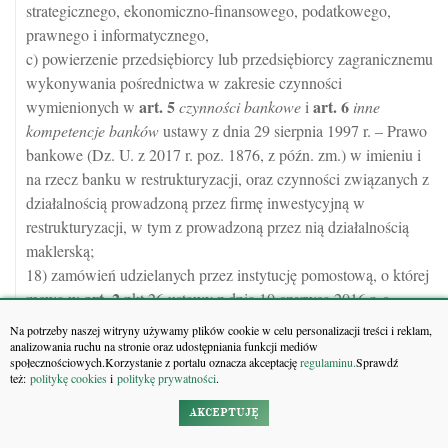
strategicznego, ekonomiczno-finansowego, podatkowego,
prawnego i informatycznego,
c) powierzenie przedsiębiorcy lub przedsiębiorcy zagranicznemu
wykonywania pośrednictwa w zakresie czynności
art.
5
art.
6
wymienionych w
czynności bankowe
i
inne
kompetencje banków
ustawy z dnia 29 sierpnia 1997 r. – Prawo
bankowe (Dz. U. z 2017 r. poz. 1876, z późn. zm.) w imieniu i
na rzecz banku w restrukturyzacji, oraz czynności związanych z
działalnością prowadzoną przez firmę inwestycyjną w
restrukturyzacji, w tym z prowadzoną przez nią działalnością
maklerską;
18) zamówień udzielanych przez instytucję pomostową, o której
art.
2
mowa w
pkt 26 ustawy z dnia 10 czerwca 2016 r. o
Bankowym Funduszu Gwarancyjnym, systemie gwarantowania
Na potrzeby naszej witryny używamy plików cookie w celu personalizacji treści i reklam,
depozytów oraz przymusowej restrukturyzacji, lub podmiot
analizowania ruchu na stronie oraz udostępniania funkcji mediów
społecznościowych.Korzystanie z portalu oznacza akceptację
regulaminu.
Sprawdź
art.
2
zarządzający aktywami, o którym mowa w
pkt 46 tej
też:
politykę cookies
i
politykę prywatności
.
ustawy.
AKCEPTUJĘ
Art. 4a. Uchylony