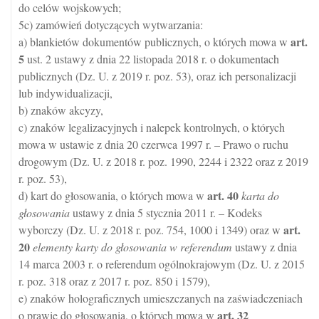
do celów wojskowych;
5c) zamówień dotyczących wytwarzania:
art.
a) blankietów dokumentów publicznych, o których mowa w
5
ust. 2 ustawy z dnia 22 listopada 2018 r. o dokumentach
publicznych (Dz. U. z 2019 r. poz. 53), oraz ich personalizacji
lub indywidualizacji,
b) znaków akcyzy,
c) znaków legalizacyjnych i nalepek kontrolnych, o których
mowa w ustawie z dnia 20 czerwca 1997 r. – Prawo o ruchu
drogowym (Dz. U. z 2018 r. poz. 1990, 2244 i 2322 oraz z 2019
r. poz. 53),
art.
40
d) kart do głosowania, o których mowa w
karta do
głosowania
ustawy z dnia 5 stycznia 2011 r. – Kodeks
art.
wyborczy (Dz. U. z 2018 r. poz. 754, 1000 i 1349) oraz w
20
elementy karty do głosowania w referendum
ustawy z dnia
14 marca 2003 r. o referendum ogólnokrajowym (Dz. U. z 2015
r. poz. 318 oraz z 2017 r. poz. 850 i 1579),
e) znaków holograficznych umieszczanych na zaświadczeniach
art.
32
o prawie do głosowania, o których mowa w