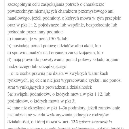
szczególnym celu zaspokajania potrzeb o charakterze
powszechnym niemających charakteru przemysłowego ani
handlowego, jeżeli podmioty, o których mowa w tym przepisie
oraz w pkt 1 i 2, pojedynczo lub wspólnie, bezpośrednio lub
pośrednio przez inny podmiot:
a) finansują je w ponad 50 % lub
b) posiadają ponad połowę udziałów albo akcji, lub
c) sprawują nadzór nad organem zarządzającym, lub
d) mają prawo do powoływania ponad połowy składu organu
nadzorczego lub zarządzającego
– o ile osoba prawna nie działa w zwykłych warunkach
rynkowych, jej celem nie jest wypracowanie zysku i nie ponosi
strat wynikających z prowadzenia działalności;
3a) związki podmiotów, o których mowa w pkt 1 i 2, lub
podmiotów, o których mowa w pkt 3;
4) inne niż określone w pkt 1–3a podmioty, jeżeli zamówienie
jest udzielane w celu wykonywania jednego z rodzajów
art.
132
działalności, o której mowa w
zakres stosowania
przepisów ustawy o zamówieniach sektorowych
, a działalność ta