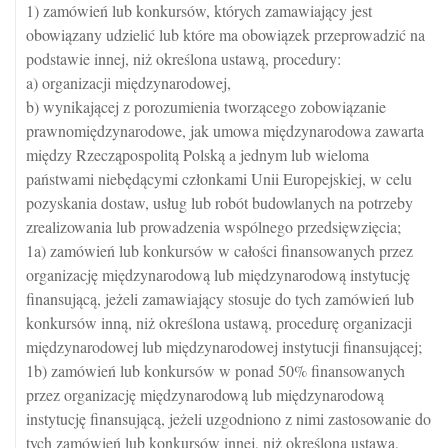
1) zamówień lub konkursów, których zamawiający jest
obowiązany udzielić lub które ma obowiązek przeprowadzić na
podstawie innej, niż określona ustawą, procedury:
a) organizacji międzynarodowej,
b) wynikającej z porozumienia tworzącego zobowiązanie
prawnomiędzynarodowe, jak umowa międzynarodowa zawarta
między Rzecząpospolitą Polską a jednym lub wieloma
państwami niebędącymi członkami Unii Europejskiej, w celu
pozyskania dostaw, usług lub robót budowlanych na potrzeby
zrealizowania lub prowadzenia wspólnego przedsięwzięcia;
1a) zamówień lub konkursów w całości finansowanych przez
organizację międzynarodową lub międzynarodową instytucję
finansującą, jeżeli zamawiający stosuje do tych zamówień lub
konkursów inną, niż określona ustawą, procedurę organizacji
międzynarodowej lub międzynarodowej instytucji finansującej;
1b) zamówień lub konkursów w ponad 50% finansowanych
przez organizację międzynarodową lub międzynarodową
instytucję finansującą, jeżeli uzgodniono z nimi zastosowanie do
tych zamówień lub konkursów innej, niż określona ustawą,