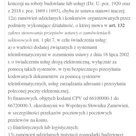
koncesji na roboty budowlane lub usługi (Dz. U. poz. 1920 oraz
z 2018 r. poz. 1669 i 1693), chyba że ustawa stanowi inaczej;
12a) zamówień udzielanych i konkursów organizowanych przez
art.
132
podmioty wykonujące działalność, o której mowa w
zakres stosowania przepisów ustawy o zamówieniach
sektorowych
ust. 1 pkt 7, w celu świadczenia usług:
a) o wartości dodanej związanych z systemami
teleinformatycznymi w rozumieniu ustawy z dnia 18 lipca 2002
r. o świadczeniu usług drogą elektroniczną, wyłącznie za
pomocą takich systemów, w tym bezpiecznego przesyłania
kodowanych dokumentów za pomocą systemów
teleinformatycznych, usług zarządzania adresami i przesyłania
poleconej poczty elektronicznej,
b) finansowych, objętych kodami CPV od 66100000-1 do
66720000-3, określonymi we Wspólnym Słowniku Zamówień,
w szczególności przekazów pocztowych i pocztowych
przelewów na konto,
c) filatelistycznych lub logistycznych;
13) zamówień udzielanych instytucji gospodarki budżetowej