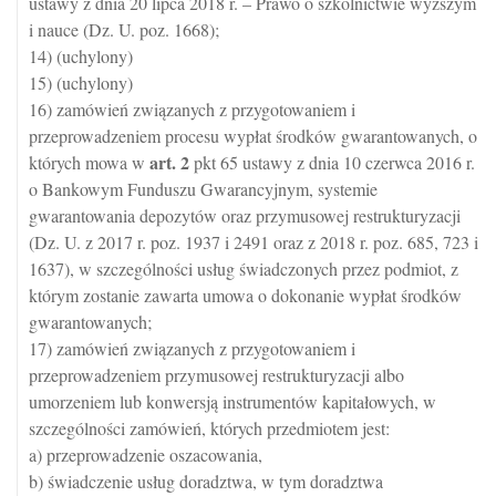
ustawy z dnia 20 lipca 2018 r. – Prawo o szkolnictwie wyższym
i nauce (Dz. U. poz. 1668);
14) (uchylony)
15) (uchylony)
16) zamówień związanych z przygotowaniem i
przeprowadzeniem procesu wypłat środków gwarantowanych, o
art.
2
których mowa w
pkt 65 ustawy z dnia 10 czerwca 2016 r.
o Bankowym Funduszu Gwarancyjnym, systemie
gwarantowania depozytów oraz przymusowej restrukturyzacji
(Dz. U. z 2017 r. poz. 1937 i 2491 oraz z 2018 r. poz. 685, 723 i
1637), w szczególności usług świadczonych przez podmiot, z
którym zostanie zawarta umowa o dokonanie wypłat środków
gwarantowanych;
17) zamówień związanych z przygotowaniem i
przeprowadzeniem przymusowej restrukturyzacji albo
umorzeniem lub konwersją instrumentów kapitałowych, w
szczególności zamówień, których przedmiotem jest:
a) przeprowadzenie oszacowania,
b) świadczenie usług doradztwa, w tym doradztwa