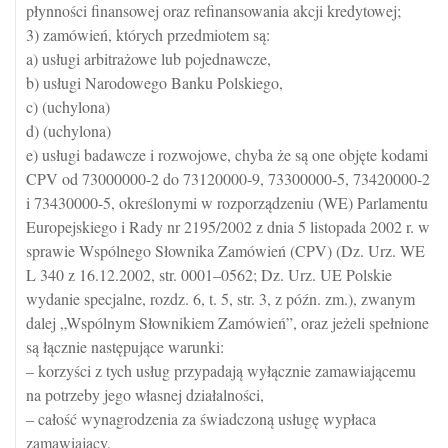
płynności finansowej oraz refinansowania akcji kredytowej;
3) zamówień, których przedmiotem są:
a) usługi arbitrażowe lub pojednawcze,
b) usługi Narodowego Banku Polskiego,
c) (uchylona)
d) (uchylona)
e) usługi badawcze i rozwojowe, chyba że są one objęte kodami
CPV od 73000000-2 do 73120000-9, 73300000-5, 73420000-2
i 73430000-5, określonymi w rozporządzeniu (WE) Parlamentu
Europejskiego i Rady nr 2195/2002 z dnia 5 listopada 2002 r. w
sprawie Wspólnego Słownika Zamówień (CPV) (Dz. Urz. WE
L 340 z 16.12.2002, str. 0001–0562; Dz. Urz. UE Polskie
wydanie specjalne, rozdz. 6, t. 5, str. 3, z późn. zm.), zwanym
dalej „Wspólnym Słownikiem Zamówień”, oraz jeżeli spełnione
są łącznie następujące warunki:
– korzyści z tych usług przypadają wyłącznie zamawiającemu
na potrzeby jego własnej działalności,
– całość wynagrodzenia za świadczoną usługę wypłaca
zamawiający,