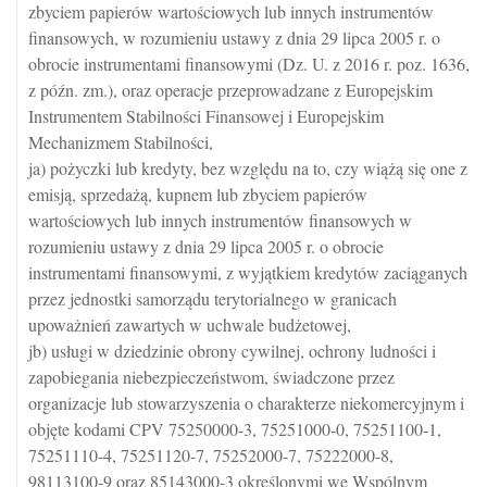
zbyciem papierów wartościowych lub innych instrumentów
finansowych, w rozumieniu ustawy z dnia 29 lipca 2005 r. o
obrocie instrumentami finansowymi (Dz. U. z 2016 r. poz. 1636,
z późn. zm.), oraz operacje przeprowadzane z Europejskim
Instrumentem Stabilności Finansowej i Europejskim
Mechanizmem Stabilności,
ja) pożyczki lub kredyty, bez względu na to, czy wiążą się one z
emisją, sprzedażą, kupnem lub zbyciem papierów
wartościowych lub innych instrumentów finansowych w
rozumieniu ustawy z dnia 29 lipca 2005 r. o obrocie
instrumentami finansowymi, z wyjątkiem kredytów zaciąganych
przez jednostki samorządu terytorialnego w granicach
upoważnień zawartych w uchwale budżetowej,
jb) usługi w dziedzinie obrony cywilnej, ochrony ludności i
zapobiegania niebezpieczeństwom, świadczone przez
organizacje lub stowarzyszenia o charakterze niekomercyjnym i
objęte kodami CPV 75250000-3, 75251000-0, 75251100-1,
75251110-4, 75251120-7, 75252000-7, 75222000-8,
98113100-9 oraz 85143000-3 określonymi we Wspólnym