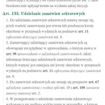
bezskutecznie upłynął termin na wydanie takiej decyzji.
Art. 133. Udzielanie zamówień sektorowych
1. Do udzielania zamówień sektorowych ustawę stosuje się,
jeżeli wartość zamówienia jest równa lub przekracza kwoty
art.
11
określone w przepisach wydanych na podstawie
ogłoszenia dotyczące zamówień
ust. 8.
2. Zamawiający udzielający zamówień sektorowych są
obowiązani uwzględniać w sprawozdaniu, o którym mowa w
art.
98
sprawozdanie o udzielonych zamówieniach
, także
informacje dotyczące udzielonych zamówień sektorowych,
których wartość jest mniejsza niż kwoty określone w przepisach
art.
11
wydanych na podstawie
ogłoszenia dotyczące zamówień
ust. 8.
art.
67
3. Do zamówień sektorowych nie stosuje się przepisów
art.
100
udzielenie zamówienia z wolnej ręki
ust. 1b i
zawarcie
umowy ramowej
ust. 2.
4. W postępowaniu o udzielenie zamówienia sektorowego
wykonawca nie podlega wykluczeniu w przypadku, o którym