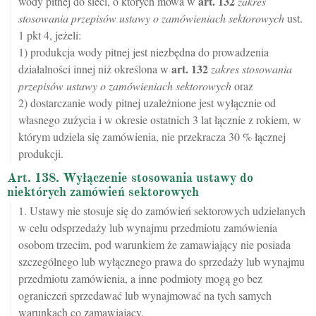
art.
132
wody pitnej do sieci, o których mowa w
zakres
stosowania przepisów ustawy o zamówieniach sektorowych
ust.
1 pkt 4, jeżeli:
1) produkcja wody pitnej jest niezbędna do prowadzenia
art.
132
działalności innej niż określona w
zakres stosowania
przepisów ustawy o zamówieniach sektorowych
oraz
2) dostarczanie wody pitnej uzależnione jest wyłącznie od
własnego zużycia i w okresie ostatnich 3 lat łącznie z rokiem, w
którym udziela się zamówienia, nie przekracza 30 % łącznej
produkcji.
Art. 138. Wyłączenie stosowania ustawy do
niektórych zamówień sektorowych
1. Ustawy nie stosuje się do zamówień sektorowych udzielanych
w celu odsprzedaży lub wynajmu przedmiotu zamówienia
osobom trzecim, pod warunkiem że zamawiający nie posiada
szczególnego lub wyłącznego prawa do sprzedaży lub wynajmu
przedmiotu zamówienia, a inne podmioty mogą go bez
ograniczeń sprzedawać lub wynajmować na tych samych
warunkach co zamawiający.