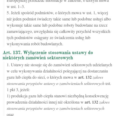
Europejskiej przekazać informacje w zakresie, o którym mowa
w ust. 1–3.
5. Jeżeli spośród podmiotów, o których mowa w ust. 1, więcej
niż jeden podmiot świadczy takie same lub podobne usługi albo
wykonuje takie same lub podobne roboty budowlane na rzecz
zamawiającego, uwzględnia się całkowity przychód wszystkich
tych podmiotów osiągany ze świadczenia usług lub
wykonywania robót budowlanych.
Art. 137. Wyłączenie stosowania ustawy do
niektórych zamówień sektorowych
1. Ustawy nie stosuje się do zamówień sektorowych udzielanych
w celu wykonywania działalności polegającej na dostarczaniu
art.
132
gazu lub ciepła do sieci, o których mowa w
zakres
stosowania przepisów ustawy o zamówieniach sektorowych
ust.
1 pkt 3, jeżeli:
1) produkcja gazu lub ciepła stanowi niezbędną konsekwencję
art.
132
prowadzenia działalności innej niż określona w
zakres
stosowania przepisów ustawy o zamówieniach sektorowych
oraz