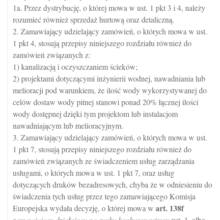
1a. Przez dystrybucję, o której mowa w ust. 1 pkt 3 i 4, należy
rozumieć również sprzedaż hurtową oraz detaliczną.
2. Zamawiający udzielający zamówień, o których mowa w ust.
1 pkt 4, stosują przepisy niniejszego rozdziału również do
zamówień związanych z:
1) kanalizacją i oczyszczaniem ścieków;
2) projektami dotyczącymi inżynierii wodnej, nawadniania lub
melioracji pod warunkiem, że ilość wody wykorzystywanej do
celów dostaw wody pitnej stanowi ponad 20% łącznej ilości
wody dostępnej dzięki tym projektom lub instalacjom
nawadniającym lub melioracyjnym.
3. Zamawiający udzielający zamówień, o których mowa w ust.
1 pkt 7, stosują przepisy niniejszego rozdziału również do
zamówień związanych ze świadczeniem usług zarządzania
usługami, o których mowa w ust. 1 pkt 7, oraz usług
dotyczących druków bezadresowych, chyba że w odniesieniu do
świadczenia tych usług przez tego zamawiającego Komisja
art.
138f
Europejska wydała decyzję, o której mowa w
zamawiający działający na rynku konkurencyjnym
ust. 1, albo