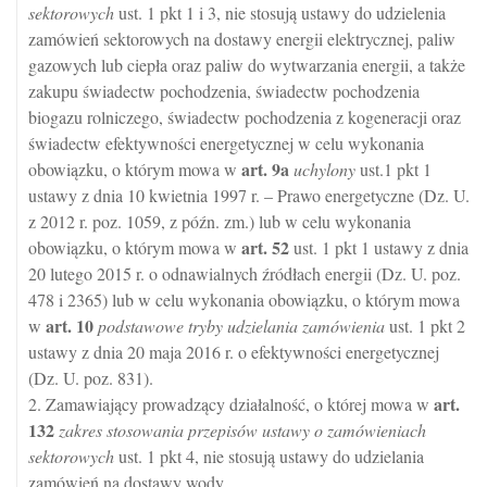
sektorowych
ust. 1 pkt 1 i 3, nie stosują ustawy do udzielenia
zamówień sektorowych na dostawy energii elektrycznej, paliw
gazowych lub ciepła oraz paliw do wytwarzania energii, a także
zakupu świadectw pochodzenia, świadectw pochodzenia
biogazu rolniczego, świadectw pochodzenia z kogeneracji oraz
świadectw efektywności energetycznej w celu wykonania
art.
9a
obowiązku, o którym mowa w
uchylony
ust.1 pkt 1
ustawy z dnia 10 kwietnia 1997 r. – Prawo energetyczne (Dz. U.
z 2012 r. poz. 1059, z późn. zm.) lub w celu wykonania
art.
52
obowiązku, o którym mowa w
ust. 1 pkt 1 ustawy z dnia
20 lutego 2015 r. o odnawialnych źródłach energii (Dz. U. poz.
478 i 2365) lub w celu wykonania obowiązku, o którym mowa
art.
10
w
podstawowe tryby udzielania zamówienia
ust. 1 pkt 2
ustawy z dnia 20 maja 2016 r. o efektywności energetycznej
(Dz. U. poz. 831).
art.
2. Zamawiający prowadzący działalność, o której mowa w
132
zakres stosowania przepisów ustawy o zamówieniach
sektorowych
ust. 1 pkt 4, nie stosują ustawy do udzielania
zamówień na dostawy wody.