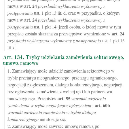
art.
24
mowa w
przesłanki wykluczenia wykonawcy z
postępowania
ust. 1 pkt 13 lit. d, oraz w przypadku, o którym
art.
24
mowa w
przesłanki wykluczenia wykonawcy z
postępowania
ust. 1 pkt 14, jeżeli osoba, o której mowa w tym
art.
24
przepisie została skazana za przestępstwo wymienione w
przesłanki wykluczenia wykonawcy z postępowania
ust. 1 pkt 13
lit. d.
Art. 134. Tryby udzielania zamówienia sektorowego,
umowa ramowa
1. Zamawiający może udzielić zamówienia sektorowego w
trybie przetargu nieograniczonego, przetargu ograniczonego,
negocjacji z ogłoszeniem, dialogu konkurencyjnego, negocjacji
bez ogłoszenia, zamówienia z wolnej ręki lub partnerstwa
art.
55
innowacyjnego. Przepisów
warunki udzielenia
art.
60b
zamówienia w trybie negocjacji z ogłoszeniem
i
warunki udzielenia zamówienia w trybie dialogu
konkurencyjnego
nie stosuje się.
2. Zamawiający może zawrzeć umowę ramową po