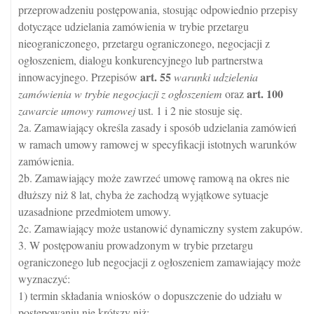
przeprowadzeniu postępowania, stosując odpowiednio przepisy
dotyczące udzielania zamówienia w trybie przetargu
nieograniczonego, przetargu ograniczonego, negocjacji z
ogłoszeniem, dialogu konkurencyjnego lub partnerstwa
art.
55
innowacyjnego. Przepisów
warunki udzielenia
art.
100
zamówienia w trybie negocjacji z ogłoszeniem
oraz
zawarcie umowy ramowej
ust. 1 i 2 nie stosuje się.
2a. Zamawiający określa zasady i sposób udzielania zamówień
w ramach umowy ramowej w specyfikacji istotnych warunków
zamówienia.
2b. Zamawiający może zawrzeć umowę ramową na okres nie
dłuższy niż 8 lat, chyba że zachodzą wyjątkowe sytuacje
uzasadnione przedmiotem umowy.
2c. Zamawiający może ustanowić dynamiczny system zakupów.
3. W postępowaniu prowadzonym w trybie przetargu
ograniczonego lub negocjacji z ogłoszeniem zamawiający może
wyznaczyć:
1) termin składania wniosków o dopuszczenie do udziału w
postępowaniu nie krótszy niż: