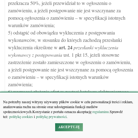
przekracza 50%, jeżeli przewidział to w ogłoszeniu o
zamówieniu, a jeżeli postępowanie nie jest wszczynane za
pomocą ogłoszenia o zamówieniu – w specyfikacji istotnych
warunków zamówienia;
5) odstąpić od obowiązku wykluczenia z postępowania
wykonawców, w stosunku do których zachodzą przesłanki
art.
24
wykluczenia określone w
przesłanki wykluczenia
wykonawcy z postępowania
ust. 1 pkt 15, jeżeli stosowne
zastrzeżenie zostało zamieszczone w ogłoszeniu o zamówieniu,
a jeżeli postępowanie nie jest wszczynane za pomocą ogłoszenia
o zamówieniu – w specyfikacji istotnych warunków
zamówienia;
6) wymagać złożenia ofert w postaci katalogu elektronicznego
lub dołączenia katalogu elektronicznego do oferty albo dopuścić
Na potrzeby naszej witryny używamy plików cookie w celu personalizacji treści i reklam,
taką możliwość.
analizowania ruchu na stronie oraz udostępniania funkcji mediów
społecznościowych.Korzystanie z portalu oznacza akceptację
regulaminu.
Sprawdź
1a. Zamawiający nie może żądać od wykonawców testów lub
też:
politykę cookies
i
politykę prywatności
.
innych dowodów na określone okoliczności, jeżeli wykonawca
AKCEPTUJĘ
wcześniej przedstawił dowody na ich potwierdzenie.
2. Jeżeli nie można wybrać oferty najkorzystniejszej ze względu