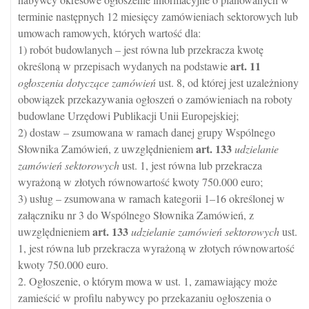
terminie następnych 12 miesięcy zamówieniach sektorowych lub
umowach ramowych, których wartość dla:
1) robót budowlanych – jest równa lub przekracza kwotę
art.
11
określoną w przepisach wydanych na podstawie
ogłoszenia dotyczące zamówień
ust. 8, od której jest uzależniony
obowiązek przekazywania ogłoszeń o zamówieniach na roboty
budowlane Urzędowi Publikacji Unii Europejskiej;
2) dostaw – zsumowana w ramach danej grupy Wspólnego
art.
133
Słownika Zamówień, z uwzględnieniem
udzielanie
zamówień sektorowych
ust. 1, jest równa lub przekracza
wyrażoną w złotych równowartość kwoty 750.000 euro;
3) usług – zsumowana w ramach kategorii 1–16 określonej w
załączniku nr 3 do Wspólnego Słownika Zamówień, z
art.
133
uwzględnieniem
udzielanie zamówień sektorowych
ust.
1, jest równa lub przekracza wyrażoną w złotych równowartość
kwoty 750.000 euro.
2. Ogłoszenie, o którym mowa w ust. 1, zamawiający może
zamieścić w profilu nabywcy po przekazaniu ogłoszenia o