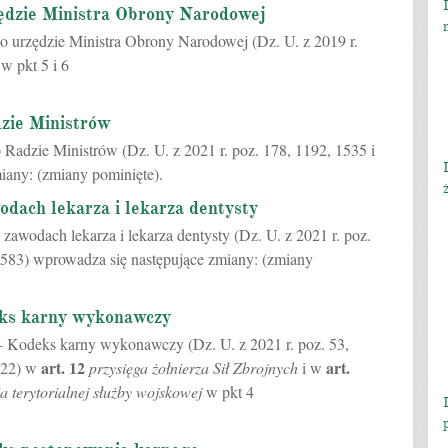
ędzie Ministra Obrony Narodowej
 o urzędzie Ministra Obrony Narodowej (Dz. U. z 2019 r.
w pkt 5 i 6
zie Ministrów
o Radzie Ministrów (Dz. U. z 2021 r. poz. 178, 1192, 1535 i
iany: (zmiany pominięte).
odach lekarza i lekarza dentysty
 zawodach lekarza i lekarza dentysty (Dz. U. z 2021 r. poz.
. 583) wprowadza się następujące zmiany: (zmiany
eks karny wykonawczy
 – Kodeks karny wykonawczy (Dz. U. z 2021 r. poz. 53,
art.
12
art.
. 22) w
przysięga żołnierza Sił Zbrojnych
i w
a terytorialnej służby wojskowej
w pkt 4