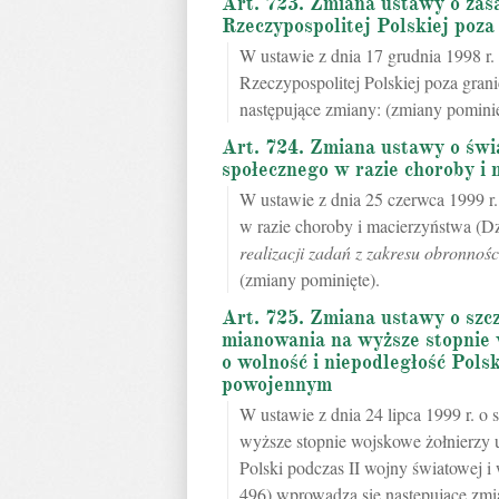
Art. 723. Zmiana ustawy o zasa
Rzeczypospolitej Polskiej poz
W ustawie z dnia 17 grudnia 1998 r.
Rzeczypospolitej Polskiej poza gran
następujące zmiany: (zmiany pominię
Art. 724. Zmiana ustawy o świ
społecznego w razie choroby i
W ustawie z dnia 25 czerwca 1999 r.
w razie choroby i macierzyństwa (Dz
realizacji zadań z zakresu obronnoś
(zmiany pominięte).
Art. 725. Zmiana ustawy o szc
mianowania na wyższe stopnie 
o wolność i niepodległość Pols
powojennym
W ustawie z dnia 24 lipca 1999 r. o
wyższe stopnie wojskowe żołnierzy 
Polski podczas II wojny światowej i
496) wprowadza się następujące zmi