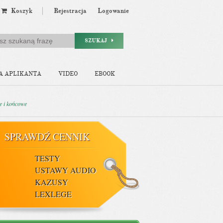
Koszyk
Rejestracja
Logowanie
SZUKAJ
A APLIKANTA
VIDEO
EBOOK
e i końcowe
SPRAWDŹ CENNIK
TESTY
USTAWY AUDIO
KAZUSY
LEXLEGE