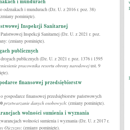
znakach i mundurach
 o odznakach i mundurach (Dz. U. z 2016 r. poz. 38)
(zmiany pominięte).
stwowej Inspekcji Sanitarnej
Państwowej Inspekcji Sanitarnej (Dz. U. z 2021 r. poz.
any: (zmiany pominięte).
gach publicznych
 drogach publicznych (Dz. U. z 2021 r. poz. 1376 i 1595
eniesienie pracownika resortu obrony narodowej
ust. 9
ęte).
podarce finansowej przedsiębiorstw
. o gospodarce finansowej przedsiębiorstw państwowych
10
przetwarzanie danych osobowych
: (zmiany pominięte).
rancjach wolności sumienia i wyznania
gwarancjach wolności sumienia i wyznania (Dz. U. z 2017 r.
ny Ojczyzny
: (zmiany pominięte).