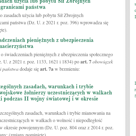
dach użycia lub pobytu Sił Zbrojnych
a granicami państwa
 o zasadach użycia lub pobytu Sił Zbrojnych
icami państwa (Dz. U. z 2021 r. poz. 396) wprowadza się
te).
adczeniach pieniężnych z ubezpieczenia
 macierzyństwa
 o świadczeniach pieniężnych z ubezpieczenia społecznego
art.
7
. U. z 2021 r. poz. 1133, 1621 i 1834) po
obowiązek
art.
7a
ci państwa
dodaje się
w brzmieniu:
zególnych zasadach, warunkach i trybie
wojskowe żołnierzy uczestniczących w walkach
ki podczas II wojny światowej i w okresie
 szczególnych zasadach, warunkach i trybie mianowania na
uczestniczących w walkach o wolność i niepodległość
 w okresie powojennym (Dz. U. poz. 804 oraz z 2014 r. poz.
any: (zmiany pominięte).