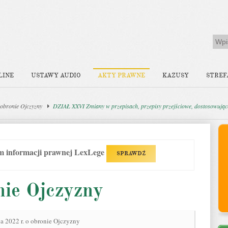
LINE
USTAWY AUDIO
AKTY PRAWNE
KAZUSY
STREF
obronie Ojczyzny
DZIAŁ XXVI Zmiany w przepisach, przepisy przejściowe, dostosowując
em informacji prawnej LexLege
SPRAWDŹ
nie Ojczyzny
a 2022 r. o obronie Ojczyzny