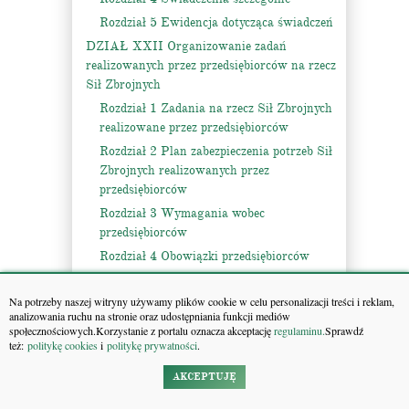
Rozdział 5 Ewidencja dotycząca świadczeń
DZIAŁ XXII Organizowanie zadań
realizowanych przez przedsiębiorców na rzecz
Sił Zbrojnych
Rozdział 1 Zadania na rzecz Sił Zbrojnych
realizowane przez przedsiębiorców
Rozdział 2 Plan zabezpieczenia potrzeb Sił
Zbrojnych realizowanych przez
przedsiębiorców
Rozdział 3 Wymagania wobec
przedsiębiorców
Rozdział 4 Obowiązki przedsiębiorców
Rozdział 5 Finansowanie zadań na rzecz
Sił Zbrojnych
Na potrzeby naszej witryny używamy plików cookie w celu personalizacji treści i reklam,
analizowania ruchu na stronie oraz udostępniania funkcji mediów
Rozdział 6 Nadzór i kontrola
społecznościowych.Korzystanie z portalu oznacza akceptację
regulaminu.
Sprawdź
też:
politykę cookies
i
politykę prywatności
.
DZIAŁ XXIII Udzielanie zgody obywatelom
polskim na służbę w obcym wojsku lub obcej
AKCEPTUJĘ
organizacji wojskowej
DZIAŁ XXIV Medale