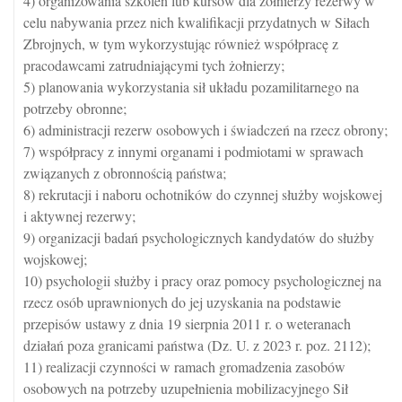
4) organizowania szkoleń lub kursów dla żołnierzy rezerwy w
celu nabywania przez nich kwalifikacji przydatnych w Siłach
Zbrojnych, w tym wykorzystując również współpracę z
pracodawcami zatrudniającymi tych żołnierzy;
5) planowania wykorzystania sił układu pozamilitarnego na
potrzeby obronne;
6) administracji rezerw osobowych i świadczeń na rzecz obrony;
7) współpracy z innymi organami i podmiotami w sprawach
związanych z obronnością państwa;
8) rekrutacji i naboru ochotników do czynnej służby wojskowej
i aktywnej rezerwy;
9) organizacji badań psychologicznych kandydatów do służby
wojskowej;
10) psychologii służby i pracy oraz pomocy psychologicznej na
rzecz osób uprawnionych do jej uzyskania na podstawie
przepisów ustawy z dnia 19 sierpnia 2011 r. o weteranach
działań poza granicami państwa (Dz. U. z 2023 r. poz. 2112);
11) realizacji czynności w ramach gromadzenia zasobów
osobowych na potrzeby uzupełnienia mobilizacyjnego Sił