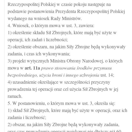
Rzeczypospolitej Polskiej w czasie pokoju następuje na
podstawie postanowienia Prezydenta Rzeczypospolitej Polskiej
wydanego na wniosek Rady Ministrów.
4. Wniosek, o którym mowa w ust. 3, zawiera:
1) określenie składu Sił Zbrojnych, które mają być użyte w
operacji, ich zadań i liczebności;
2) określenie obszaru, na jakim Siły Zbrojne będą wykonywały
zadania, i czas ich wykonywania;
3) projekt wytycznych Ministra Obrony Narodowej, o których
art.
11a
mowa w
prawo stosowania środków przymusu
bezpośredniego, użycia broni i innego uzbrojenia
ust. 14;
4) uzasadnienie określające w szczególności przyczyny
prowadzenia tej operacji oraz cel użycia Sił Zbrojnych w jej
ramach.
5. W postanowieniu, o którym mowa w ust. 3, określa się:
1) skład Sił Zbrojnych, które mają być użyte w operacji, oraz ich
zadania i liczebność;
2) obszar, na jakim Siły Zbrojne będą wykonywały zadania,
oraz czas prowadzenia operacji wojskowej nie dłuższy niż 60