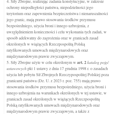
4. Siły Zbrojne, realizując zadania konstytucyjne, w zakresie
ochrony niepodległości państwa, niepodzielności jego
terytorium oraz zapewnienia bezpieczeństwa i nienaruszalności
jego granic, mają prawo stosowania środków przymusu
bezpośredniego, użycia broni i innego uzbrojenia, z
uwzględnieniem konieczności i celu wykonania tych zadań, w
sposób adekwatny do zagrożenia oraz w granicach zasad
określonych w wiążących Rzeczpospolitą Polską
ratyfikowanych umowach międzynarodowych oraz
międzynarodowym prawie zwyczajowym.
art.
2
5. Siły Zbrojne użyte w celu określonym w
katalog pojęć
ustawowych
pkt 1 ustawy z dnia 17 grudnia 1998 r. o zasadach
użycia lub pobytu Sił Zbrojnych Rzeczypospolitej Polskiej poza
granicami państwa (Dz. U. z 2023 r. poz. 755) mają prawo
stosowania środków przymusu bezpośredniego, użycia broni i
innego uzbrojenia na warunkach określonych w tej ustawie, w
granicach zasad określonych w wiążących Rzeczpospolitą
Polską ratyfikowanych umowach międzynarodowych oraz
międzynarodowym prawie zwyczajowym, a także z