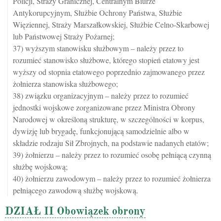
Policji, Straży Granicznej, Centralnym Biurze
Antykorupcyjnym, Służbie Ochrony Państwa, Służbie
Więziennej, Straży Marszałkowskiej, Służbie Celno-Skarbowej
lub Państwowej Straży Pożarnej;
37) wyższym stanowisku służbowym – należy przez to
rozumieć stanowisko służbowe, którego stopień etatowy jest
wyższy od stopnia etatowego poprzednio zajmowanego przez
żołnierza stanowiska służbowego;
38) związku organizacyjnym – należy przez to rozumieć
jednostki wojskowe zorganizowane przez Ministra Obrony
Narodowej w określoną strukturę, w szczególności w korpus,
dywizję lub brygadę, funkcjonującą samodzielnie albo w
składzie rodzaju Sił Zbrojnych, na podstawie nadanych etatów;
39) żołnierzu – należy przez to rozumieć osobę pełniącą czynną
służbę wojskową;
40) żołnierzu zawodowym – należy przez to rozumieć żołnierza
pełniącego zawodową służbę wojskową.
DZIAŁ II Obowiązek obrony