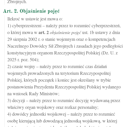
Zbrojnych.
Art. 2. Objaśnienie pojęć
Ilekroć w ustawie jest mowa o:
1) cyberprzestrzeni – należy przez to rozumieć cyberprzestrzeń,
art.
2
o której mowa w
objaśnienie pojęć
ust. 1b ustawy z dnia
29 sierpnia 2002 r. o stanie wojennym oraz o kompetencjach
Naczelnego Dowódcy Sił Zbrojnych i zasadach jego podległości
konstytucyjnym organom Rzeczypospolitej Polskiej (Dz. U. z
2025 r. poz. 504);
2) czasie wojny – należy przez to rozumieć czas działań
wojennych prowadzonych na terytorium Rzeczypospolitej
Polskiej, których początek i koniec jest określany w trybie
postanowienia Prezydenta Rzeczypospolitej Polskiej wydanego
na wniosek Rady Ministrów;
3) decyzji – należy przez to rozumieć decyzję wydawaną przez
właściwy organ wojskowy oraz rozkaz personalny;
4) dowódcy jednostki wojskowej – należy przez to rozumieć
osobę kierującą lub dowodzącą jednostką wojskową, w której