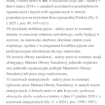
art.
3
osobę, o której mowa w
objaśnienie pojęć
pkt 7 ustawy z
dnia 6 marca 2018 r. o zasadach uczestnictwa przedsiębiorców
zagranicznych i innych osób zagranicznych w obrocie
gospodarczym na terytorium Rzeczypospolitej Polskiej (Dz. U.
z 2025 r. poz. 89, 619 i 621);
29) przydziale mobilizacyjnym – należy przez to rozumieć
imienne wyznaczenie żołnierza zawodowego, osoby będącej w
rezerwie, na stanowisko służbowe określone etatem czasu
wojennego, zgodnie z wymaganiami kwalifikacyjnymi oraz
predyspozycjami określonymi dla tego stanowiska;
30) resorcie obrony narodowej – należy przez to rozumieć urząd
obsługujący Ministra Obrony Narodowej, jednostki wojskowe
oraz jednostki organizacyjne podległe Ministrowi Obrony
Narodowej lub przez niego nadzorowane;
31) rezerwach strategicznych – należy przez to rozumieć
zgłoszone przez Ministra Obrony Narodowej, w ramach rezerw
art.
4
strategicznych, o których mowa w
sposoby spełniania
obowiązku służby wojskowej
ustawy z dnia 17 grudnia 2020 r. o
rezerwach strategicznych (Dz. U. z 2024 r. poz. 1598 i 1907),