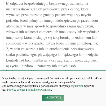
b) odparcia bezpośredniego, bezprawnego zamachu na
nienaruszalność granicy państwowej przez osobę, która
wymusza przekroczenie granicy państwowej przy użyciu
pojazdu, broni palnej lub innego niebezpiecznego przedmiotu
albo działa w inny sposób bezpośrednio zagrażający życiu,
zdrowiu lub wolności żołnierza lub innej osoby lub wspólnie z
inną osobą, która posługuje się taką bronią, przedmiotem lub
sposobem – w przypadku użycia broni lub innego uzbrojenia;
7) w celu zniszczenia lub unieruchomienia bezzałogowego
statku powietrznego, pływającego lub lądowego lub przejęcia
kontroli nad takim statkiem, który zagraża lub może zagrozić:
a) życiu lub zdrowiu żołnierzy lub innych osób,
b) chronionym obiektom, urządzeniom lub obszarom,
c) bezpieczeństwu statku powietrznego lub życiu lub zdrowiu
Na potrzeby naszej witryny używamy plików cookie w celu personalizacji treści i reklam,
analizowania ruchu na stronie oraz udostępniania funkcji mediów
załogi lub pasażerów znajdujących się na jego pokładzie,
społecznościowych.Korzystanie z portalu oznacza akceptację
regulaminu.
Sprawdź
d) bezpieczeństwu statku lub okrętu wojennego lub życiu lub
też:
politykę cookies
i
politykę prywatności
.
zdrowiu załogi lub pasażerów znajdujących się na jego
AKCEPTUJĘ
pokładzie.
2. W działaniach oddziałów i pododdziałów Sił Zbrojnych, w