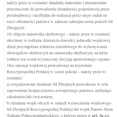
należy przez to rozumieć składniki materialne i niematerialne
przeznaczone do prowadzenia działalności gospodarczej przez
przedsiębiorcę i niezbędne do realizacji przez niego zadań na
rzecz obronności państwa w zakresie zabezpieczenia potrzeb Sił
Zbrojnych;
18) objęciu stanowiska służbowego – należy przez to rozumieć
określony w rozkazie dziennym dowódcy jednostki wojskowej
dzień przystąpienia żołnierza zawodowego do wykonywania
obowiązków służbowych na stanowisku służbowym, na które
żołnierz ten został wyznaczony decyzją uprawnionego organu;
18a) operacji wojskowej prowadzonej na terytorium
Rzeczypospolitej Polskiej w czasie pokoju – należy przez to
rozumieć:
a) zorganizowane działanie Sił Zbrojnych prowadzone w celu
zapewnienia bezpieczeństwa zewnętrznego państwa, niebędące
szkoleniem lub ćwiczeniem,
b) działanie wojsk obcych w ramach wzmocnienia wojskowego
Sił Zbrojnych Rzeczypospolitej Polskiej lub wojsk Państw-Stron
art.
3a
Traktatu Północnoatlantyckiego, o którym mowa w
ust.