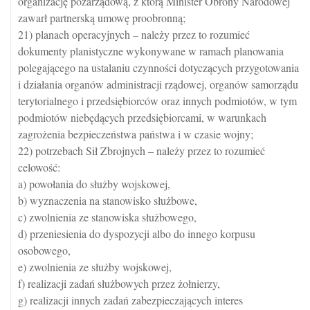
organizację pozarządową, z którą Minister Obrony Narodowej
zawarł partnerską umowę proobronną;
21) planach operacyjnych – należy przez to rozumieć
dokumenty planistyczne wykonywane w ramach planowania
polegającego na ustalaniu czynności dotyczących przygotowania
i działania organów administracji rządowej, organów samorządu
terytorialnego i przedsiębiorców oraz innych podmiotów, w tym
podmiotów niebędących przedsiębiorcami, w warunkach
zagrożenia bezpieczeństwa państwa i w czasie wojny;
22) potrzebach Sił Zbrojnych – należy przez to rozumieć
celowość:
a) powołania do służby wojskowej,
b) wyznaczenia na stanowisko służbowe,
c) zwolnienia ze stanowiska służbowego,
d) przeniesienia do dyspozycji albo do innego korpusu
osobowego,
e) zwolnienia ze służby wojskowej,
f) realizacji zadań służbowych przez żołnierzy,
g) realizacji innych zadań zabezpieczających interes