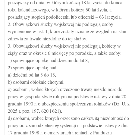
począwszy od dnia, w którym kończą 18 lat życia, do końca
roku kalendarzowego, w którym kończą 60 lat życia, a
posiadający stopień podoficerski lub oficerski – 63 lat życia.
2. Obowiązkowi służby wojskowej nie podlegają osoby
wymienione w ust. 1, które zostały uznane ze względu na stan
zdrowia za trwale niezdolne do tej służby.
3. Obowiązkowi służby wojskowej nie podlegają kobiety w
ciąży oraz w okresie 6 miesięcy po porodzie, a także osoby:
1) sprawujące opiekę nad dziećmi do lat 8;
2) sprawujące opiekę nad:
a) dziećmi od lat 8 do 18,
b) osobami obłożnie chorymi,
c) osobami, wobec których orzeczono trwałą niezdolność do
pracy w gospodarstwie rolnym na podstawie ustawy z dnia 20
grudnia 1990 r. o ubezpieczeniu społecznym rolników (Dz. U. z
2025 r. poz. 197, 620 i 621),
d) osobami, wobec których orzeczono całkowitą niezdolność do
pracy oraz samodzielnej egzystencji na podstawie ustawy z dnia
17 grudnia 1998 r. o emeryturach i rentach z Funduszu