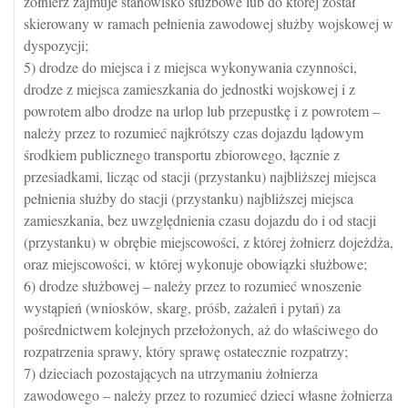
żołnierz zajmuje stanowisko służbowe lub do której został
skierowany w ramach pełnienia zawodowej służby wojskowej w
dyspozycji;
5) drodze do miejsca i z miejsca wykonywania czynności,
drodze z miejsca zamieszkania do jednostki wojskowej i z
powrotem albo drodze na urlop lub przepustkę i z powrotem –
należy przez to rozumieć najkrótszy czas dojazdu lądowym
środkiem publicznego transportu zbiorowego, łącznie z
przesiadkami, licząc od stacji (przystanku) najbliższej miejsca
pełnienia służby do stacji (przystanku) najbliższej miejsca
zamieszkania, bez uwzględnienia czasu dojazdu do i od stacji
(przystanku) w obrębie miejscowości, z której żołnierz dojeżdża,
oraz miejscowości, w której wykonuje obowiązki służbowe;
6) drodze służbowej – należy przez to rozumieć wnoszenie
wystąpień (wniosków, skarg, próśb, zażaleń i pytań) za
pośrednictwem kolejnych przełożonych, aż do właściwego do
rozpatrzenia sprawy, który sprawę ostatecznie rozpatrzy;
7) dzieciach pozostających na utrzymaniu żołnierza
zawodowego – należy przez to rozumieć dzieci własne żołnierza