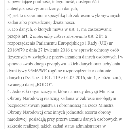
zapewniające poufność, integralność, dostępność i
autentyczność zgromadzonych danych;
3) jest to uzasadnione specyfiką lub zakresem wykonywanych
zadań albo prowadzonej działalności.
3. Do danych, o których mowa w ust. 1, ma zastosowanie
art.
2
przepis
materialny zakres stosowania
ust. 2 lit. a
rozporządzenia Parlamentu Europejskiego i Rady (UE) nr
2016/679 z dnia 27 kwietnia 2016 r. w sprawie ochrony osób
fizycznych w związku z przetwarzaniem danych osobowych i w
sprawie swobodnego przepływu takich danych oraz uchylenia
dyrektywy 95/46/WE (ogólne rozporządzenie o ochronie
danych) (Dz. Urz. UE L 119 z 04.05.2016, str. 1, z późn. zm.),
zwanego dalej „RODO”.
4. Jednostki organizacyjne, które na mocy decyzji Ministra
Obrony Narodowej realizują zadania w zakresie nieobjętym
bezpieczeństwem państwa i obronnością na rzecz Ministra
Obrony Narodowej oraz innych jednostek resortu obrony
narodowej, posiadają przy przetwarzaniu danych osobowych w
zakresie realizacji takich zadań status administratora w