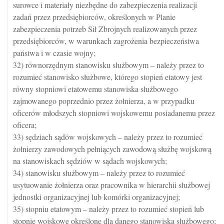
surowce i materiały niezbędne do zabezpieczenia realizacji
zadań przez przedsiębiorców, określonych w Planie
zabezpieczenia potrzeb Sił Zbrojnych realizowanych przez
przedsiębiorców, w warunkach zagrożenia bezpieczeństwa
państwa i w czasie wojny;
32) równorzędnym stanowisku służbowym – należy przez to
rozumieć stanowisko służbowe, którego stopień etatowy jest
równy stopniowi etatowemu stanowiska służbowego
zajmowanego poprzednio przez żołnierza, a w przypadku
oficerów młodszych stopniowi wojskowemu posiadanemu przez
oficera;
33) sędziach sądów wojskowych – należy przez to rozumieć
żołnierzy zawodowych pełniących zawodową służbę wojskową
na stanowiskach sędziów w sądach wojskowych;
34) stanowisku służbowym – należy przez to rozumieć
usytuowanie żołnierza oraz pracownika w hierarchii służbowej
jednostki organizacyjnej lub komórki organizacyjnej;
35) stopniu etatowym – należy przez to rozumieć stopień lub
stopnie wojskowe określone dla danego stanowiska służbowego;