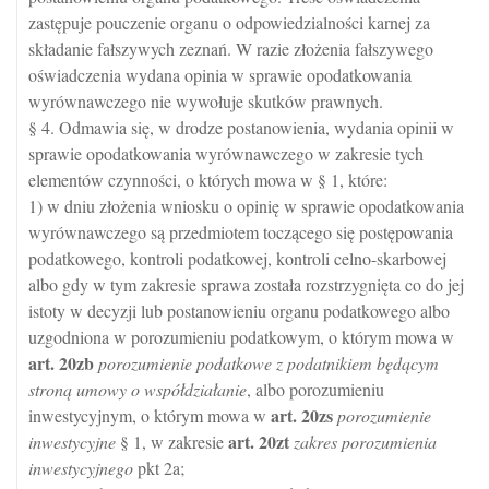
zastępuje pouczenie organu o odpowiedzialności karnej za
składanie fałszywych zeznań. W razie złożenia fałszywego
oświadczenia wydana opinia w sprawie opodatkowania
wyrównawczego nie wywołuje skutków prawnych.
§ 4. Odmawia się, w drodze postanowienia, wydania opinii w
sprawie opodatkowania wyrównawczego w zakresie tych
elementów czynności, o których mowa w § 1, które:
1) w dniu złożenia wniosku o opinię w sprawie opodatkowania
wyrównawczego są przedmiotem toczącego się postępowania
podatkowego, kontroli podatkowej, kontroli celno-skarbowej
albo gdy w tym zakresie sprawa została rozstrzygnięta co do jej
istoty w decyzji lub postanowieniu organu podatkowego albo
uzgodniona w porozumieniu podatkowym, o którym mowa w
art.
20zb
porozumienie podatkowe z podatnikiem będącym
stroną umowy o współdziałanie
, albo porozumieniu
art.
20zs
inwestycyjnym, o którym mowa w
porozumienie
art.
20zt
inwestycyjne
§ 1, w zakresie
zakres porozumienia
inwestycyjnego
pkt 2a;