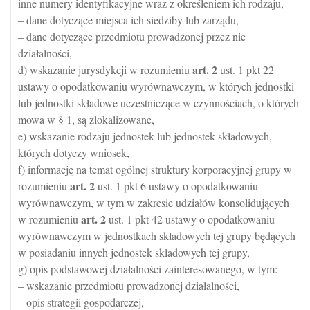
inne numery identyfikacyjne wraz z określeniem ich rodzaju,
– dane dotyczące miejsca ich siedziby lub zarządu,
– dane dotyczące przedmiotu prowadzonej przez nie
działalności,
art.
2
d) wskazanie jurysdykcji w rozumieniu
ust. 1 pkt 22
ustawy o opodatkowaniu wyrównawczym, w których jednostki
lub jednostki składowe uczestniczące w czynnościach, o których
mowa w § 1, są zlokalizowane,
e) wskazanie rodzaju jednostek lub jednostek składowych,
których dotyczy wniosek,
f) informację na temat ogólnej struktury korporacyjnej grupy w
art.
2
rozumieniu
ust. 1 pkt 6 ustawy o opodatkowaniu
wyrównawczym, w tym w zakresie udziałów konsolidujących
art.
2
w rozumieniu
ust. 1 pkt 42 ustawy o opodatkowaniu
wyrównawczym w jednostkach składowych tej grupy będących
w posiadaniu innych jednostek składowych tej grupy,
g) opis podstawowej działalności zainteresowanego, w tym:
– wskazanie przedmiotu prowadzonej działalności,
– opis strategii gospodarczej,