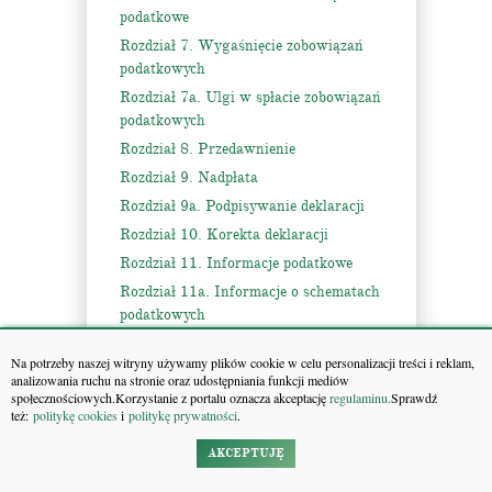
podatkowe
Rozdział 7. Wygaśnięcie zobowiązań
podatkowych
Rozdział 7a. Ulgi w spłacie zobowiązań
podatkowych
Rozdział 8. Przedawnienie
Rozdział 9. Nadpłata
Rozdział 9a. Podpisywanie deklaracji
Rozdział 10. Korekta deklaracji
Rozdział 11. Informacje podatkowe
Rozdział 11a. Informacje o schematach
podatkowych
Rozdział 12. Rachunki
Na potrzeby naszej witryny używamy plików cookie w celu personalizacji treści i reklam,
Rozdział 13. Odpowiedzialność solidarna
analizowania ruchu na stronie oraz udostępniania funkcji mediów
społecznościowych.Korzystanie z portalu oznacza akceptację
regulaminu.
Sprawdź
Rozdział 14. Prawa i obowiązki następców
też:
politykę cookies
i
politykę prywatności
.
prawnych oraz podmiotów
przekształconych
AKCEPTUJĘ
Rozdział 15. Odpowiedzialność podatkowa