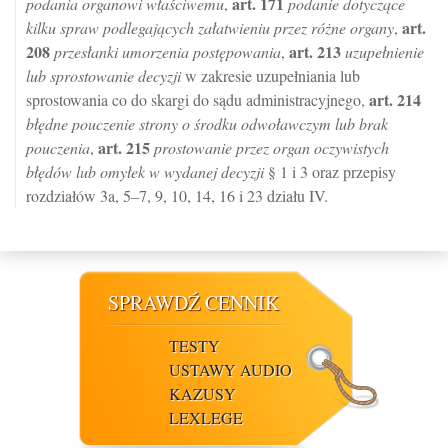
art.
171
podania organowi właściwemu
,
podanie dotyczące
art.
kilku spraw podlegających załatwieniu przez różne organy
,
208
art.
213
przesłanki umorzenia postępowania
,
uzupełnienie
lub sprostowanie decyzji
w zakresie uzupełniania lub
art.
214
sprostowania co do skargi do sądu administracyjnego,
błędne pouczenie strony o środku odwoławczym lub brak
art.
215
pouczenia
,
prostowanie przez organ oczywistych
błędów lub omyłek w wydanej decyzji
§ 1 i 3 oraz przepisy
rozdziałów 3a, 5–7, 9, 10, 14, 16 i 23 działu IV.
SPRAWDŹ CENNIK
TESTY
USTAWY AUDIO
KAZUSY
LEXLEGE