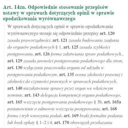
Art. 14zn. Odpowiednie stosowanie przepisów
ustawy w sprawach dotyczących opinii w sprawie
opodatkowania wyrównawczego
W sprawach dotyczących opinii w sprawie opodatkowania
art.
120
wyrównawczego stosuje się odpowiednio przepisy
art.
121
zasada praworządności
,
zasada budowania zaufania
art.
125
do organów podatkowych
§ 1,
zasada szybkości
art.
126
postępowania
,
forma załatwiania spraw podatkowych.
,
art.
129
zasada jawności postępowania podatkowego dla stron
,
art.
130
wyłączenie pracownika organu od udziału w
art.
135
postępowaniu podatkowym
,
ocena zdolności prawnej i
zdolności do czynności prawnych w sprawach podatkowych
,
art.
140
niezałatwienie sprawy przez organ we właściwym
art.
143
terminie
,
delegacja kompetencji organu podatkowego
,
art.
165
art.
165a
wszczęcie postępowania podatkowego
§ 3b,
art.
168
postanowienie o odmowie wszczęcia postępowania
,
art.
169
forma i tryb wnoszenia podań
,
braki formalne podania
art.
170
lub brak opłaty
§ 1–2 i 4,
obowiązek przekazania