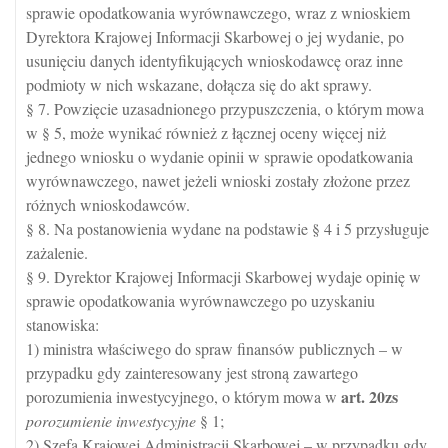
sprawie opodatkowania wyrównawczego, wraz z wnioskiem
Dyrektora Krajowej Informacji Skarbowej o jej wydanie, po
usunięciu danych identyfikujących wnioskodawcę oraz inne
podmioty w nich wskazane, dołącza się do akt sprawy.
§ 7. Powzięcie uzasadnionego przypuszczenia, o którym mowa
w § 5, może wynikać również z łącznej oceny więcej niż
jednego wniosku o wydanie opinii w sprawie opodatkowania
wyrównawczego, nawet jeżeli wnioski zostały złożone przez
różnych wnioskodawców.
§ 8. Na postanowienia wydane na podstawie § 4 i 5 przysługuje
zażalenie.
§ 9. Dyrektor Krajowej Informacji Skarbowej wydaje opinię w
sprawie opodatkowania wyrównawczego po uzyskaniu
stanowiska:
1) ministra właściwego do spraw finansów publicznych – w
przypadku gdy zainteresowany jest stroną zawartego
art.
20zs
porozumienia inwestycyjnego, o którym mowa w
porozumienie inwestycyjne
§ 1;
2) Szefa Krajowej Administracji Skarbowej – w przypadku gdy