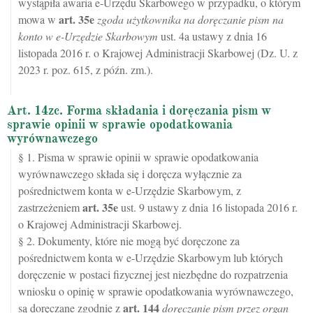
wystąpiła awaria e-Urzędu Skarbowego w przypadku, o którym
art.
35e
mowa w
zgoda użytkownika na doręczanie pism na
konto w e-Urzędzie Skarbowym
ust. 4a ustawy z dnia 16
listopada 2016 r. o Krajowej Administracji Skarbowej (Dz. U. z
2023 r. poz. 615, z późn. zm.).
Art. 14zc. Forma składania i doręczania pism w
sprawie opinii w sprawie opodatkowania
wyrównawczego
§ 1. Pisma w sprawie opinii w sprawie opodatkowania
wyrównawczego składa się i doręcza wyłącznie za
pośrednictwem konta w e-Urzędzie Skarbowym, z
art.
35e
zastrzeżeniem
ust. 9 ustawy z dnia 16 listopada 2016 r.
o Krajowej Administracji Skarbowej.
§ 2. Dokumenty, które nie mogą być doręczone za
pośrednictwem konta w e-Urzędzie Skarbowym lub których
doręczenie w postaci fizycznej jest niezbędne do rozpatrzenia
wniosku o opinię w sprawie opodatkowania wyrównawczego,
art.
144
są doręczane zgodnie z
doręczanie pism przez organ