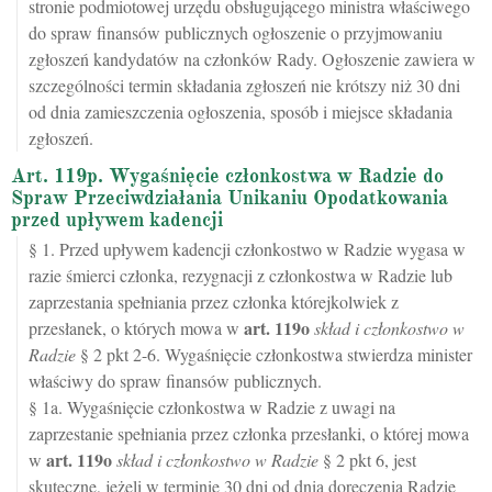
stronie podmiotowej urzędu obsługującego ministra właściwego
do spraw finansów publicznych ogłoszenie o przyjmowaniu
zgłoszeń kandydatów na członków Rady. Ogłoszenie zawiera w
szczególności termin składania zgłoszeń nie krótszy niż 30 dni
od dnia zamieszczenia ogłoszenia, sposób i miejsce składania
zgłoszeń.
Art. 119p. Wygaśnięcie członkostwa w Radzie do
Spraw Przeciwdziałania Unikaniu Opodatkowania
przed upływem kadencji
§ 1. Przed upływem kadencji członkostwo w Radzie wygasa w
razie śmierci członka, rezygnacji z członkostwa w Radzie lub
zaprzestania spełniania przez członka którejkolwiek z
art.
119o
przesłanek, o których mowa w
skład i członkostwo w
Radzie
§ 2 pkt 2-6. Wygaśnięcie członkostwa stwierdza minister
właściwy do spraw finansów publicznych.
§ 1a. Wygaśnięcie członkostwa w Radzie z uwagi na
zaprzestanie spełniania przez członka przesłanki, o której mowa
art.
119o
w
skład i członkostwo w Radzie
§ 2 pkt 6, jest
skuteczne, jeżeli w terminie 30 dni od dnia doręczenia Radzie