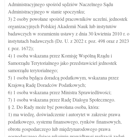
Administracyjnego spośród sędziów Naczelnego Sądu
Administracyjnego w stanie spoczynku;
3) 2 osoby powołane spośród pracowników uczelni, jednostek
organizacyjnych Polskiej Akademii Nauk lub instytutów
badawczych w rozumieniu ustawy z dnia 30 kwietnia 2010 r. o
instytutach badawczych (Dz. U. z 2022 r. poz. 498 oraz z 2023
r. poz. 1672);
4) 1 osoba wskazana przez Komisję Wspólną Rządu i
Samorządu Terytorialnego jako przedstawiciel jednostek
samorządu terytorialnego;
5) 1 osoba będąca doradcą podatkowym, wskazana przez
Krajową Radę Doradców Podatkowych;
6) 1 osoba wskazana przez Ministra Sprawiedliwości;
7) 1 osoba wskazana przez Radę Dialogu Społecznego.
§ 2. Do Rady może być powołana osoba, która:
1) ma wiedzę, doświadczenie i autorytet w zakresie prawa
podatkowego, systemu finansowego, rynków finansowych,
obrotu gospodarczego lub międzynarodowego prawa
gospodarczego dające rękojmię prawidłowej realizacji zadań