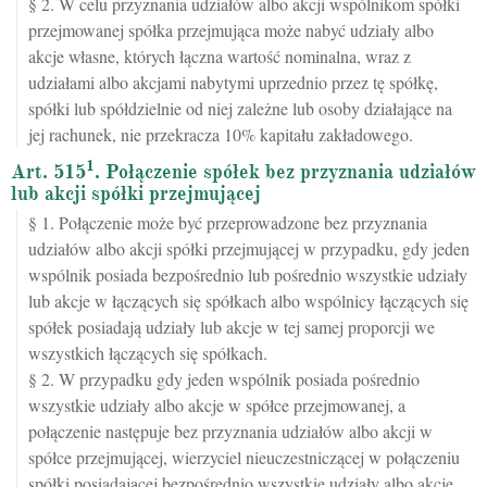
§ 2. W celu przyznania udziałów albo akcji wspólnikom spółki
przejmowanej spółka przejmująca może nabyć udziały albo
akcje własne, których łączna wartość nominalna, wraz z
udziałami albo akcjami nabytymi uprzednio przez tę spółkę,
spółki lub spółdzielnie od niej zależne lub osoby działające na
jej rachunek, nie przekracza 10% kapitału zakładowego.
1
Art. 515
. Połączenie spółek bez przyznania udziałów
lub akcji spółki przejmującej
§ 1. Połączenie może być przeprowadzone bez przyznania
udziałów albo akcji spółki przejmującej w przypadku, gdy jeden
wspólnik posiada bezpośrednio lub pośrednio wszystkie udziały
lub akcje w łączących się spółkach albo wspólnicy łączących się
spółek posiadają udziały lub akcje w tej samej proporcji we
wszystkich łączących się spółkach.
§ 2. W przypadku gdy jeden wspólnik posiada pośrednio
wszystkie udziały albo akcje w spółce przejmowanej, a
połączenie następuje bez przyznania udziałów albo akcji w
spółce przejmującej, wierzyciel nieuczestniczącej w połączeniu
spółki posiadającej bezpośrednio wszystkie udziały albo akcje