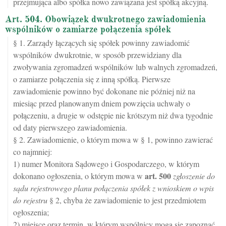
przejmująca albo spółka nowo zawiązana jest spółką akcyjną.
Art. 504. Obowiązek dwukrotnego zawiadomienia
wspólników o zamiarze połączenia spółek
§ 1. Zarządy łączących się spółek powinny zawiadomić
wspólników dwukrotnie, w sposób przewidziany dla
zwoływania zgromadzeń wspólników lub walnych zgromadzeń,
o zamiarze połączenia się z inną spółką. Pierwsze
zawiadomienie powinno być dokonane nie później niż na
miesiąc przed planowanym dniem powzięcia uchwały o
połączeniu, a drugie w odstępie nie krótszym niż dwa tygodnie
od daty pierwszego zawiadomienia.
§ 2. Zawiadomienie, o którym mowa w § 1, powinno zawierać
co najmniej:
1) numer Monitora Sądowego i Gospodarczego, w którym
art.
500
dokonano ogłoszenia, o którym mowa w
zgłoszenie do
sądu rejestrowego planu połączenia spółek z wnioskiem o wpis
do rejestru
§ 2, chyba że zawiadomienie to jest przedmiotem
ogłoszenia;
2) miejsce oraz termin, w którym wspólnicy mogą się zapoznać