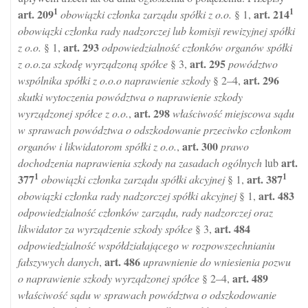
1
1
art.
209
art.
214
obowiązki członka zarządu spółki z o.o.
§ 1,
obowiązki członka rady nadzorczej lub komisji rewizyjnej spółki
art.
293
z o.o.
§ 1,
odpowiedzialność członków organów spółki
art.
295
z o.o.za szkodę wyrządzoną spółce
§ 3,
powództwo
art.
296
wspólnika spółki z o.o.o naprawienie szkody
§ 2–4,
skutki wytoczenia powództwa o naprawienie szkody
art.
298
wyrządzonej spółce z o.o.
,
właściwość miejscowa sądu
w sprawach powództwa o odszkodowanie przeciwko członkom
art.
300
organów i likwidatorom spółki z o.o.
,
prawo
art.
dochodzenia naprawienia szkody na zasadach ogólnych
lub
1
1
377
art.
387
obowiązki członka zarządu spółki akcyjnej
§ 1,
art.
483
obowiązki członka rady nadzorczej spółki akcyjnej
§ 1,
odpowiedzialność członków zarządu, rady nadzorczej oraz
art.
484
likwidator za wyrządzenie szkody spółce
§ 3,
odpowiedzialność współdziałającego w rozpowszechnianiu
art.
486
fałszywych danych
,
uprawnienie do wniesienia pozwu
art.
489
o naprawienie szkody wyrządzonej spółce
§ 2–4,
właściwość sądu w sprawach powództwa o odszkodowanie