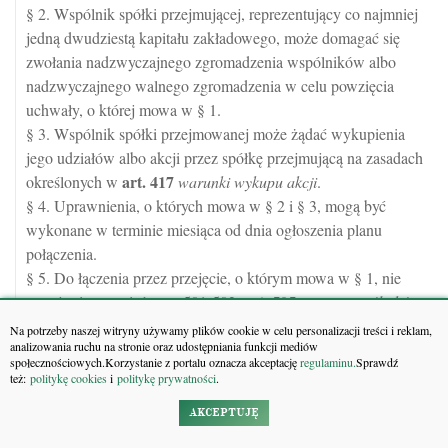
§ 2. Wspólnik spółki przejmującej, reprezentujący co najmniej
jedną dwudziestą kapitału zakładowego, może domagać się
zwołania nadzwyczajnego zgromadzenia wspólników albo
nadzwyczajnego walnego zgromadzenia w celu powzięcia
uchwały, o której mowa w § 1.
§ 3. Wspólnik spółki przejmowanej może żądać wykupienia
jego udziałów albo akcji przez spółkę przejmującą na zasadach
art.
417
określonych w
warunki wykupu akcji
.
§ 4. Uprawnienia, o których mowa w § 2 i § 3, mogą być
wykonane w terminie miesiąca od dnia ogłoszenia planu
połączenia.
§ 5. Do łączenia przez przejęcie, o którym mowa w § 1, nie
art.
505
stosuje się przepisów art 501-503,
prawo wspólników
do przeglądania dokumentów łączących się spółek
§ 1 pkt 4-5,
Na potrzeby naszej witryny używamy plików cookie w celu personalizacji treści i reklam,
analizowania ruchu na stronie oraz udostępniania funkcji mediów
art.
512
odpowiedzialność członków zarządu, rady nadzorczej
społecznościowych.Korzystanie z portalu oznacza akceptację
regulaminu.
Sprawdź
lub komisji rewizyjnej oraz likwidatorów łączących się spółek
i
też:
politykę cookies
i
politykę prywatności
.
art.
513
odpowiedzialność biegłego
.
AKCEPTUJĘ
§ 6. Przepisy § 1, 2, 4 i 5 stosuje się odpowiednio w przypadku
przejęcia przez spółkę przejmującą swojej spółki