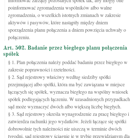
informować zarządy pozostałych spółek tak, aby mogły one
poinformować zgromadzenia wspólników albo walne
zgromadzenia, o wszelkich istotnych zmianach w zakresie
aktywów i pasywów, które nastąpiły między dniem
sporządzenia planu połączenia a dniem powzięcia uchwały o
połączeniu.
Art. 502. Badanie przez biegłego planu połączenia
spółek
§ 1. Plan połączenia należy poddać badaniu przez biegłego w
zakresie poprawności i rzetelności.
§ 2. Sąd rejestrowy właściwy według siedziby spółki
przejmującej albo spółki, która ma być zawiązana w miejsce
łączących się spółek, wyznacza biegłego na wspólny wniosek
spółek podlegających łączeniu. W uzasadnionych przypadkach
sąd może wyznaczyć dwóch albo większą liczbę biegłych.
§ 3. Sąd rejestrowy określa wynagrodzenie za pracę biegłego i
zatwierdza rachunki jego wydatków. Jeżeli łączące się spółki
dobrowolnie tych należności nie uiszczą w terminie dwóch
tygodni, sąd rejestrowy ściągnie je w trybie przewidzianym dla