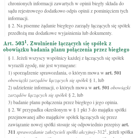
chronionych informacji zawartych w opinii biegły składa do
sądu rejestrowego dodatkowo odpis opinii z pominięciem tych
informacji.
§ 2. Na pisemne żądanie biegłego zarządy łączących się spółek
przedłożą mu dodatkowe wyjaśnienia lub dokumenty.
1
Art. 503
. Zwolnienie łączących się spółek z
obowiązku badania planu połączenia przez biegłego
§ 1. Jeżeli wszyscy wspólnicy każdej z łączących się spółek
wyrazili zgodę, nie jest wymagane:
art.
501
1) sporządzenie sprawozdania, o którym mowa w
obowiązki zarządów łączących się spółek
§ 1, lub
art.
501
2) udzielenie informacji, o których mowa w
obowiązki
zarządów łączących się spółek
§ 2, lub
3) badanie planu połączenia przez biegłego i jego opinia.
§ 2. W przypadku określonym w § 1 pkt 3 do majątku spółki
przejmowanej albo majątków spółek łączących się przez
art.
zawiązanie nowej spółki stosuje się odpowiednio przepisy
1
311
sprawozdanie założycieli spółki akcyjnej
–312
, jeżeli spółka