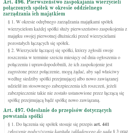
Art. 496. Pierwszeństwo zaspokajania wierzycieli
połączonych spółek w okresie oddzielnego
zarządzania ich majątkiem
§ 1. W okresie odrębnego zarządzania majątkami spółek
wierzycielom każdej spółki służy pierwszeństwo zaspokojenia z
majątku swojej pierwotnej dłużniczki przed wierzycielami
pozostałych łączących się spółek.
§ 2. Wierzyciele łączącej się spółki, którzy zgłosili swoje
roszczenia w terminie sześciu miesięcy od dnia ogłoszenia o
połączeniu i uprawdopodobnili, że ich zaspokojenie jest
zagrożone przez połączenie, mogą żądać, aby sąd właściwy
według siedziby spółki przejmującej albo nowo zawiązanej
udzielił im stosownego zabezpieczenia ich roszczeń, jeżeli
zabezpieczenie takie nie zostało ustanowione przez łączącą się
spółkę przejmującą bądź spółkę nowo zawiązaną.
Art. 497. Odesłanie do przepisów dotyczących
powstania spółki
art.
441
§ 1. Do łączenia się spółek stosuje się przepis
zgłoszenie podwyższenia kapitału zakładowego do sądu
§ 3 oraz