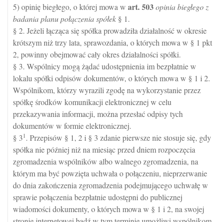
art.
503
5) opinię biegłego, o której mowa w
opinia biegłego z
badania planu połączenia spółek
§ 1.
§ 2. Jeżeli łącząca się spółka prowadziła działalność w okresie
krótszym niż trzy lata, sprawozdania, o których mowa w § 1 pkt
2, powinny obejmować cały okres działalności spółki.
§ 3. Wspólnicy mogą żądać udostępnienia im bezpłatnie w
lokalu spółki odpisów dokumentów, o których mowa w § 1 i 2.
Wspólnikom, którzy wyrazili zgodę na wykorzystanie przez
spółkę środków komunikacji elektronicznej w celu
przekazywania informacji, można przesłać odpisy tych
dokumentów w formie elektronicznej.
1
§ 3
. Przepisów § 1, 2 i § 3 zdanie pierwsze nie stosuje się, gdy
spółka nie później niż na miesiąc przed dniem rozpoczęcia
zgromadzenia wspólników albo walnego zgromadzenia, na
którym ma być powzięta uchwała o połączeniu, nieprzerwanie
do dnia zakończenia zgromadzenia podejmującego uchwałę w
sprawie połączenia bezpłatnie udostępni do publicznej
wiadomości dokumenty, o których mowa w § 1 i 2, na swojej
stronie internetowej bądź w tym terminie umożliwi wspólnikom