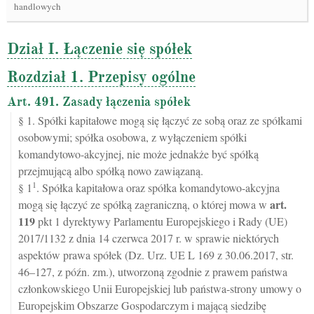
handlowych
Dział I. Łączenie się spółek
Rozdział 1. Przepisy ogólne
Art. 491. Zasady łączenia spółek
§ 1. Spółki kapitałowe mogą się łączyć ze sobą oraz ze spółkami
osobowymi; spółka osobowa, z wyłączeniem spółki
komandytowo-akcyjnej, nie może jednakże być spółką
przejmującą albo spółką nowo zawiązaną.
1
§ 1
. Spółka kapitałowa oraz spółka komandytowo-akcyjna
art.
mogą się łączyć ze spółką zagraniczną, o której mowa w
119
pkt 1 dyrektywy Parlamentu Europejskiego i Rady (UE)
2017/1132 z dnia 14 czerwca 2017 r. w sprawie niektórych
aspektów prawa spółek (Dz. Urz. UE L 169 z 30.06.2017, str.
46–127, z późn. zm.), utworzoną zgodnie z prawem państwa
członkowskiego Unii Europejskiej lub państwa-strony umowy o
Europejskim Obszarze Gospodarczym i mającą siedzibę