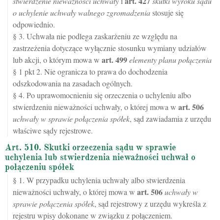
art.
427
stwierdzenie nieważności uchwały
i
skutki wyroku sądu
o uchylenie uchwały walnego zgromadzenia
stosuje się
odpowiednio.
§ 3. Uchwała nie podlega zaskarżeniu ze względu na
zastrzeżenia dotyczące wyłącznie stosunku wymiany udziałów
art.
499
lub akcji, o którym mowa w
elementy planu połączenia
§ 1 pkt 2. Nie ogranicza to prawa do dochodzenia
odszkodowania na zasadach ogólnych.
§ 4. Po uprawomocnieniu się orzeczenia o uchyleniu albo
art.
506
stwierdzeniu nieważności uchwały, o której mowa w
uchwały w sprawie połączenia spółek
, sąd zawiadamia z urzędu
właściwe sądy rejestrowe.
Art. 510. Skutki orzeczenia sądu w sprawie
uchylenia lub stwierdzenia nieważności uchwał o
połączeniu spółek
§ 1. W przypadku uchylenia uchwały albo stwierdzenia
art.
506
nieważności uchwały, o której mowa w
uchwały w
sprawie połączenia spółek
, sąd rejestrowy z urzędu wykreśla z
rejestru wpisy dokonane w związku z połączeniem.