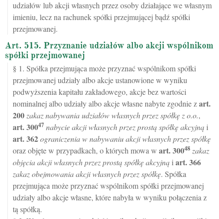
udziałów lub akcji własnych przez osoby działające we własnym
imieniu, lecz na rachunek spółki przejmującej bądź spółki
przejmowanej.
Art. 515. Przyznanie udziałów albo akcji wspólnikom
spółki przejmowanej
§ 1. Spółka przejmująca może przyznać wspólnikom spółki
przejmowanej udziały albo akcje ustanowione w wyniku
podwyższenia kapitału zakładowego, akcje bez wartości
art.
nominalnej albo udziały albo akcje własne nabyte zgodnie z
200
zakaz nabywania udziałów własnych przez spółkę z o.o.
,
47
art.
300
nabycie akcji własnych przez prostą spółkę akcyjną
i
art.
362
ograniczenia w nabywaniu akcji własnych przez spółkę
48
art.
300
oraz objęte w przypadkach, o których mowa w
zakaz
art.
366
objęcia akcji własnych przez prostą spółkę akcyjną
i
zakaz obejmowania akcji własnych przez spółkę
. Spółka
przejmująca może przyznać wspólnikom spółki przejmowanej
udziały albo akcje własne, które nabyła w wyniku połączenia z
tą spółką.