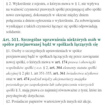
§ 2. Wykreślenie z rejestru, o którym mowa w § 1, nie wpływa
na ważność czynności prawnych spółki przejmującej albo spółki
nowo zawiązanej, dokonanych w okresie między dniem
połączenia a dniem ogłoszenia o wykreśleniu. Za zobowiązania
wynikające z takich czynności łączące się spółki odpowiadają
solidarnie.
Art. 511. Szczególne uprawnienia niektórych osób w
spółce przejmowanej bądź w spółkach łączących się
§1. Osoby o szczególnych uprawnieniach w spółce
przejmowanej bądź w spółkach łączących się przez zawiązanie
art.
174
nowej spółki, o których mowa w
prawa i obowiązki
art.
304
wspólników spółki z o.o.
§ 2,
elementy statutu spółki
art.
361
akcyjnej
§ 2 pkt 1, art 351-355,
świadectwa użytkowe
art.
474
oraz w
podział między akcjonariuszy majątku
pozostałego po zaspokojeniu lub zabezpieczeniu wierzycieli
spółki
§ 3, mają prawa co najmniej równoważne z tymi, które im
przysługiwały dotychczas.
§2. Posiadacze papierów wartościowych innych niż akcje,