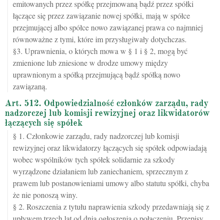
emitowanych przez spółkę przejmowaną bądź przez spółki
łączące się przez zawiązanie nowej spółki, mają w spółce
przejmującej albo spółce nowo zawiązanej prawa co najmniej
równoważne z tymi, które im przysługiwały dotychczas.
§3. Uprawnienia, o których mowa w § 1 i § 2, mogą być
zmienione lub zniesione w drodze umowy między
uprawnionym a spółką przejmującą bądź spółką nowo
zawiązaną.
Art. 512. Odpowiedzialność członków zarządu, rady
nadzorczej lub komisji rewizyjnej oraz likwidatorów
łączących się spółek
§ 1. Członkowie zarządu, rady nadzorczej lub komisji
rewizyjnej oraz likwidatorzy łączących się spółek odpowiadają
wobec wspólników tych spółek solidarnie za szkody
wyrządzone działaniem lub zaniechaniem, sprzecznym z
prawem lub postanowieniami umowy albo statutu spółki, chyba
że nie ponoszą winy.
§ 2. Roszczenia z tytułu naprawienia szkody przedawniają się z
upływem trzech lat od dnia ogłoszenia o połączeniu. Przepisy