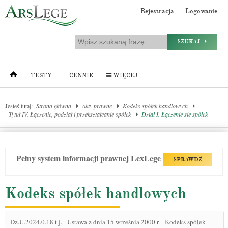
Rejestracja
Logowanie
SZUKAJ
TESTY
CENNIK
WIĘCEJ
Jesteś tutaj:
Strona główna
Akty prawne
Kodeks spółek handlowych
Tytuł IV. Łączenie, podział i przekształcanie spółek
Dział I. Łączenie się spółek
Pełny system informacji prawnej LexLege
SPRAWDŹ
Kodeks spółek handlowych
Dz.U.2024.0.18 t.j.
-
Ustawa z dnia 15 września 2000 r. - Kodeks spółek