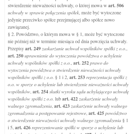
art.
506
stwierdzenie nieważności uchwały, o której mowa w
uchwały w sprawie połączenia spółek
, może być wytoczone
jedynie przeciwko spółce przejmującej albo spółce nowo
zawiązanej.
§ 2. Powództwo, o którym mowa w § 1, może być wytoczone
nie później niż w terminie miesiąca od dnia powzięcia uchwały.
art.
249
Przepisy
zaskarżanie uchwał wspólników spółki z o.o.
,
art.
250
uprawnienie do wytoczenia powództwa o uchylenie
art.
252
uchwały wspólników spółki z o.o.
,
prawo do
wytoczenia powództwa o stwierdzenie nieważności uchwały
art.
253
wspólników spółki z o.o.
§ 1 i 2,
reprezentacja spółki z
o.o. w sporze o uchylenie lub stwierdzenie nieważności uchwały
art.
254
wspólników
,
skutki wyroku sądu uchylającego uchwałę
art.
422
wspólników spółki z o.o.
lub
zaskarżenie uchwały
art.
423
walnego zgromadzenia
,
zaskarżenie uchwały walnego
art.
425
zgromadzenia a postępowanie rejestrowe
,
powództwo
o stwierdzenie nieważności uchwały walnego zgromadzenia
§ 1
art.
426
i 5,
reprezentowanie spółki w sporze o uchylenie lub